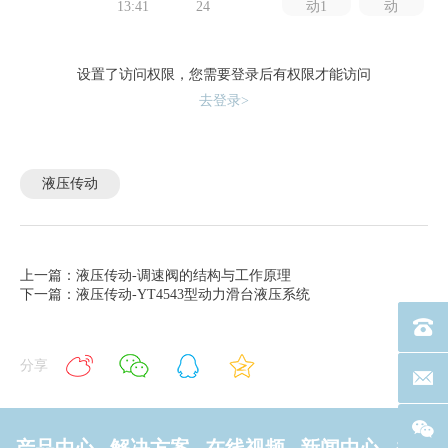
13:41
24
动1
动
设置了访问权限，您需要登录后有权限才能访问
去登录>
液压传动
上一篇：液压传动-调速阀的结构与工作原理
下一篇：液压传动-YT4543型动力滑台液压系统
电话：40
分享
联系邮箱
产品中心
解决方案
在线视频
新闻中心
关