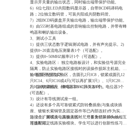
显示开关量的输出状态，同时输出端带保护功能。
6）6位七段LED共阳数码显示器，自带BCD码译码电
路；2位独立数码管，可装共阳或共阴数码管。
7）2组BCD码拨盘开关输出电路，输出端带保护功能。
8）由555时基电路组成的音响输出控制电路，并带有蜂
鸣器和喇叭输出设备。
3、测试小工具
1）提供三状态数字逻辑测试电路，并有声光提示。2)
提供0~20直流电压测量表1个（可选配）。
3）提供0~50MHZ频率计1个（可选配）。
4、实验电路区： 独立电路板设计，和实验信号源完全
隔离，防止实验电路区接线时的误操作损坏主机箱。实
验电路区配置如下：
1）配置开放式实验区，含圆孔2只IC8，锁紧或圆孔12
只IC14、6只IC16或4只(可以再扩展3只）、1只IC20、1
只IC40锁紧插座（兼容IC28/IC24/IC18等)。
2）提供8Ω喇叭、蜂鸣器和1×2开关各1个、电位器3个
(可选配）。
3）设计有导线测试座一组。
4）还设有多个高可靠锁紧式防转叠插座(与集成块插
座、镀银长紫铜管及固定器件等已内部连好)作为实验
连接点、测试点，实验接线时，只要拿锁紧插头线相互
5）2个扩展模块电路接入区：尺寸各为155×100mm，
连接即可。
可选配固定线路实验模块。学生可以进行创新性练习，