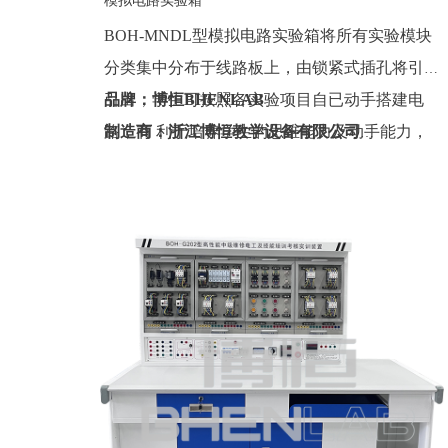
模拟电路实验箱
BOH-MNDL型模拟电路实验箱将所有实验模块
分类集中分布于线路板上，由锁紧式插孔将引线
引出，学生可按照各实验项目自已动手搭建电
品牌：博恒BHENLAB
路，有 利于培养学生的思维能力及动手能力，
制造商：浙江博恒教学设备有限公司
也增强了该实验箱的适用性。
产地：浙江
定制：可定制(包含外观、参数、配置)
质保期：一年（非人为故意、暴力损坏)
价格：联系销售人员