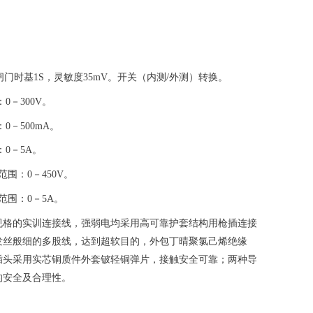
闸门时基1S，灵敏度35mV。开关（内测/外测）转换。
0－300V。
0－500mA。
0－5A。
围：0－450V。
范围：0－5A。
规格的实训连接线，强弱电均采用高可靠护套结构用枪插连接
发丝般细的多股线，达到超软目的，外包丁晴聚氯己烯绝缘
插头采用实芯铜质件外套铍轻铜弹片，接触安全可靠；两种导
的安全及合理性。