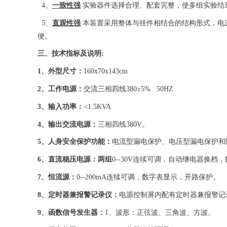
4、
一致性强
实验器件选择合理、配套完整，使多组实验结
5、
直观性强
本装置采用整体与挂件相结合的结构形式，电
便。
三、技术指标及说明
:
1、外型尺寸：
160x70x143cm
2、工作电源：
交流三相四线380±5% 50HZ
3、输入功率：
<1.5KVA
4、输出交流电源：
三相四线380V。
5、人身安全保护功能：
电流型漏电保护、电压型漏电保护和
6、直流稳压电源：两组
0--30V连续可调，自动继电器换
7、恒流源：
0--200mA连续可调，数字表显示，开路保护。
8、定时器兼报警记录仪：
电源控制屏内配有定时器兼报警记
9、函数信号发生器：
1、波形：正弦波、三角波、方波。