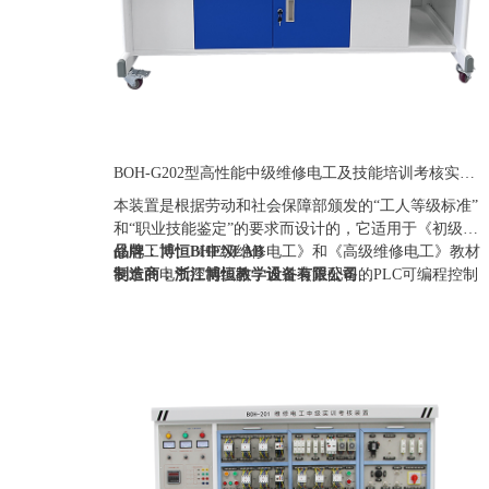
BOH-G202型高性能中级维修电工及技能培训考核实训装置
本装置是根据劳动和社会保障部颁发的“工人等级标准”
和“职业技能鉴定”的要求而设计的，它适用于《初级维
修电工》、《中级维修电工》和《高级维修电工》教材
品牌：博恒BHENLAB
要求的电气控制线路，通过装置配备的PLC可编程控制
制造商：浙江博恒教学设备有限公司
器和变频调速器及相应实训模块的训练，快速掌握课程
产地：浙江
要求的实际应用技术和操作技能，具有针对性、实用
定制：可定制(包含外观、参数、配置)
性、科学性和先进性，它能满足中、高级维修电工考核
质保期：一年（非人为故意、暴力损坏)
大纲的要求，是各劳动职业技能鉴定部门、大中专院
价格：联系销售人员
校、技校中、高级维修电工技能考核的理想设备。