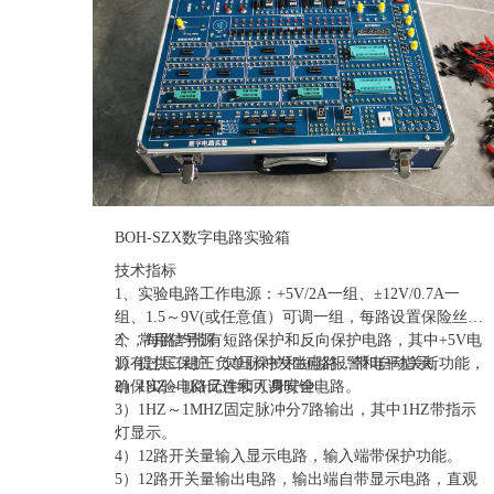
BOH-SZX数字电路实验箱
技术指标
1、实验电路工作电源：+5V/2A一组、±12V/0.7A一
组、1.5～9V(或任意值）可调一组，每路设置保险丝一
个，每路均带有短路保护和反向保护电路，其中+5V电
2、常用信号源
源有过压保护、欠压保护和短路报警和自动关断功能，
1）提供二组正负单脉冲发生电路，带电平指示。
确保实验电路元件和人身安全。
2）1HZ～1KHZ连续可调时钟电路。
3）1HZ～1MHZ固定脉冲分7路输出，其中1HZ带指示
灯显示。
4）12路开关量输入显示电路，输入端带保护功能。
5）12路开关量输出电路，输出端自带显示电路，直观