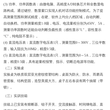
(3) 功率、功率因数表：由微电脑、高精度A/D转换芯片和全数显电
路构成。通过键控、数显窗口实现人机对话功能控制模式。为了提
高测量范围和测试精度，在硬、软件上均分八档区域，自动判断、
自动换档。功率测量精度1.0级，电压、电流量程分别为450V、5A，
测量功率因数时还能自动判断负载性质（感性显示“L”，容性显示
“C”，纯电阻不显示）。
(4) 直流电压表：直流数字电压表1只，测量范围0～300V，三位半数
显，输入阻抗为10MΩ，精度0.5级。
(5) 直流电流表：直流数字电流表1只，测量范围为0～5A，三位半数
显，精度0.5级，具有超量程报警、指示、切断总电源等功能。
（二）实验桌
实验桌为铁质双层亚光密纹喷塑结构，桌面为防火、防水、而磨高
密度板、结构坚固，造型美观大方。桌子左右各设有两个抽屉（带
锁）。
（三）实训挂箱
挂箱上已安装有熔断器、钮子开关、交流接触器、时间继电器、直