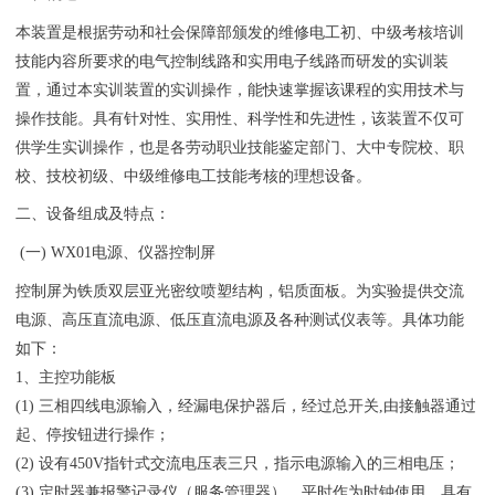
本装置是根据劳动和社会保障部颁发的维修电工初、中级考核培训
技能内容所要求的电气控制线路和实用电子线路而研发的实训装
置，通过本实训装置的实训操作，能快速掌握该课程的实用技术与
操作技能。具有针对性、实用性、科学性和先进性，该装置不仅可
供学生实训操作，也是各劳动职业技能鉴定部门、大中专院校、职
校、技校初级、中级维修电工技能考核的理想设备。
二、设备组成及特点：
(一) WX01电源、仪器控制屏
控制屏为铁质双层亚光密纹喷塑结构，铝质面板。为实验提供交流
电源、高压直流电源、低压直流电源及各种测试仪表等。具体功能
如下：
1、主控功能板
(1) 三相四线电源输入，经漏电保护器后，经过总开关,由接触器通过
起、停按钮进行操作；
(2) 设有450V指针式交流电压表三只，指示电源输入的三相电压；
(3) 定时器兼报警记录仪（服务管理器），平时作为时钟使用，具有