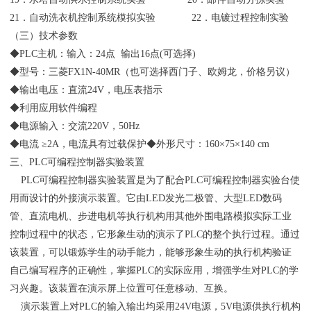
21．自动洗衣机控制系统模拟实验 22．电镀过程控制实验
（三）技术参数
◆PLC主机：输入：24点 输出16点(可选择)
◆型号：三菱FX1N-40MR（也可选择西门子、欧姆龙，价格另议）
◆输出电压：直流24V，电压表指示
◆利用应用软件编程
◆电源输入：交流220V，50Hz
◆电流 ≥2A，电流具有过载保护◆外形尺寸：160×75×140 cm
三、PLC可编程控制器实验装置
PLC可编程控制器实验装置是为了配合PLC可编程控制器实验台使
用而设计的外接演示装置。它由LED发光二极管、大型LED数码
管、直流电机、步进电机等执行机构用其他外围电路模拟实际工业
控制过程中的状态，它形象生动的演示了PLC的整个执行过程。通过
该装置，可以锻炼学生的动手能力，能够形象生动的执行机构验证
自己编写程序的正确性，掌握PLC的实际应用，增强学生对PLC的学
习兴趣。该装置在演示屏上位置可任意移动、互换。
演示装置上对PLC的输入输出均采用24V电源，5V电源供执行机构