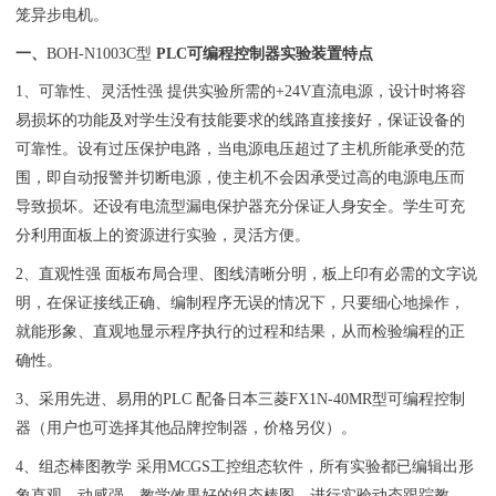
笼异步电机。
一、
BOH-N1003C型
PLC可编程控制器实验装置
特点
1、可靠性、灵活性强 提供实验所需的+24V直流电源，设计时将容
易损坏的功能及对学生没有技能要求的线路直接接好，保证设备的
可靠性。设有过压保护电路，当电源电压超过了主机所能承受的范
围，即自动报警并切断电源，使主机不会因承受过高的电源电压而
导致损坏。还设有电流型漏电保护器充分保证人身安全。学生可充
分利用面板上的资源进行实验，灵活方便。
2、直观性强 面板布局合理、图线清晰分明，板上印有必需的文字说
明，在保证接线正确、编制程序无误的情况下，只要细心地操作，
就能形象、直观地显示程序执行的过程和结果，从而检验编程的正
确性。
3、采用先进、易用的PLC 配备日本三菱FX1N-40MR型可编程控制
器（用户也可选择其他品牌控制器，价格另仪）。
4、组态棒图教学 采用MCGS工控组态软件，所有实验都已编辑出形
象直观、动感强、教学效果好的组态棒图，进行实验动态跟踪教