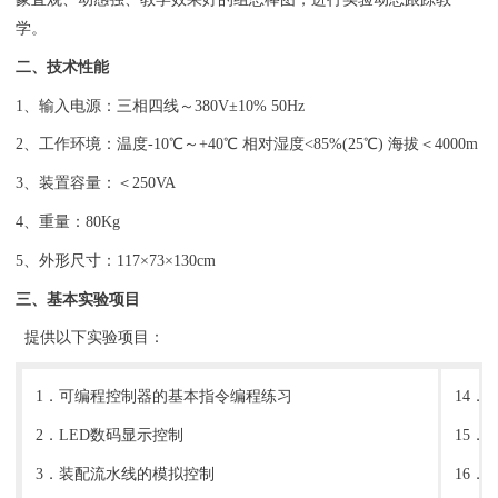
学。
二、技术性能
1、输入电源：三相四线～380V±10% 50Hz
2、工作环境：温度-10℃～+40℃ 相对湿度<85%(25℃) 海拔＜4000m
3、装置容量：＜250VA
4、重量：80Kg
5、外形尺寸：117×73×130cm
三、基本实验项目
提供以下实验项目：
1．可编程控制器的基本指令编程练习
14．
2．LED数码显示控制
15
3．装配流水线的模拟控制
16