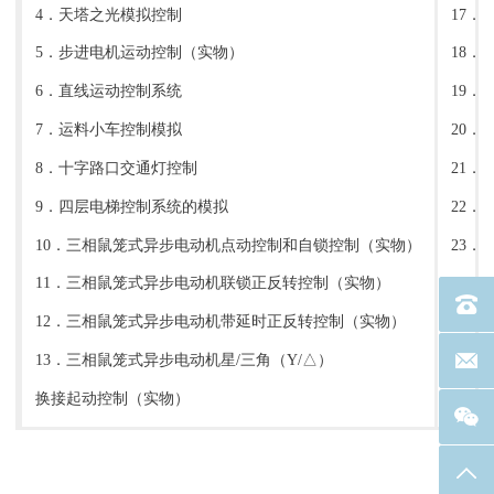
4．天塔之光模拟控制
17．
5．步进电机运动控制（实物）
18．
6．直线运动控制系统
19
7．运料小车控制模拟
20．
8．十字路口交通灯控制
21．
9．四层电梯控制系统的模拟
22
10．三相鼠笼式异步电动机点动控制和自锁控制（实物）
23．
11．三相鼠笼式异步电动机联锁正反转控制（实物）
24
电话：40
12．三相鼠笼式异步电动机带延时正反转控制（实物）
进行
13．三相鼠笼式异步电动机星/三角（Y/△）
25
联系邮箱
换接起动控制（实物）
棒图
返回