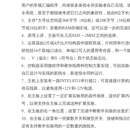
用户的常规汇编程序，尚保留多条指令供实验者自己实现。请
令系统，甚至于都很难考虑它们之间的兼容性，故由8位字长
3、主存*大寻址空间是36K字节（8位机）或18K字节（16
节或16位的字）容量的RAM存储区域。还可以进一步的完成
4、原理上讲，主振可在几百KHZ～2MHZ之间的选择。
5、运算器由2片或4片位片结构器件级联而成，片间用串行进
部包括16个双端口读出、单端口写入的通用寄存器，和一个
0）、V（溢出）和S（符号位）四个状态标志位。
6、控制器采用微程序和硬布线两种控制方案实现，可由实
自己设计与实现的新指令，新老指令同时运行。
7、主机上安装有一路INTEL8251串行接口，可直接接计算
倍压线路，以避免使用+12V和-12V电源。
8、在主板上设置了一定扩展实验用的器件插座，提供扩展内
号，以便支持在主板上完成这种扩展实验。
9、在主板的右一角位置，设置了完成中断教学实验的全套扩
10、在主板上设置有一些拨数开关和微型开关、按键和指示
还有支持教学实验用的一定数量的跳线夹。