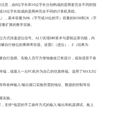
注意，由8位字长和16位字长分别构成的是两套完全不同的指
或16位字长组成的是两种完全不同的计算机系统。
位机），基本容量为8K（字节或16位的字）容量的ROM和2K（字
容量扩展的教学实验。
位方式传递进位信号。ALU实现8种算术与逻辑运算功能，内
能够自行移位的乘商寄存器。设置C（进位）、Z（结果为
验者自行选择。实验人员可方便地修改已有设计，或加进若干条
机终端，或接入一台PC机作为自己的仿真终端。选用了MAX202
存和各种输入/输出接口实验所需的地址、数据的控制等信
展实验。
灯，支持*低层的手工操作方式的输入/输出和机器调试。板上