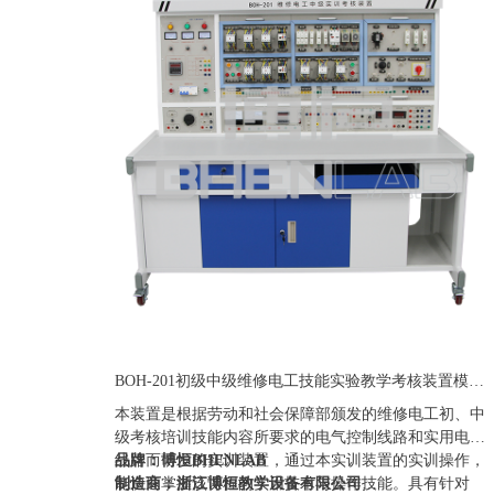
BOH-201初级中级维修电工技能实验教学考核装置模块化职教维修电工实训台
本装置是根据劳动和社会保障部颁发的维修电工初、中
级考核培训技能内容所要求的电气控制线路和实用电子
线路而研发的实训装置，通过本实训装置的实训操作，
品牌：博恒BHENLAB
能快速掌握该课程的实用技术与操作技能。具有针对
制造商：浙江博恒教学设备有限公司