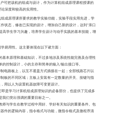
用户可把该机的组成与设计，作为计算机组成原理课程授课的
理论深度和较高的实用性。
机组成原理课所要求的教学实验功能，实验手段实用先进，学
工作状态，修改已实现的设计，增加自己新的设计，达到“亲口
提高学生学习兴趣，培养学生设计与动手实践的基本技能，增
易学易用性。这主要体现在以下诸方面：
的基本原理和基础知识，不过多地涉及系统性能完善及合理性
单的控制设计，小的主存和简单的输入/输出接口等。
印制电路板上，以互不遮盖方式插接在一起；全部线路芯片以
印制板的不同区域；主板上安装有一定数量的开关、按键与指
夹，用以人为设置机器故障可变更设计。
它即是学习计算机组成原理知识的必备部分，也提供了完成多
是我们突出强调的重要目标之一。
教师与学生在教学过程中用好、学好有关知识的重要条件。包
程器件的逻辑内容，指令格式与功能，微指令格式及微程序清