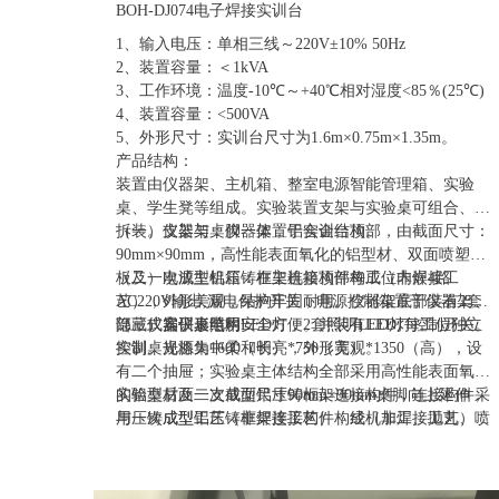
BOH-DJ074电子焊接实训台
1、输入电压：单相三线～220V±10% 50Hz
2、装置容量：＜1kVA
3、工作环境：温度-10℃～+40℃相对湿度<85％(25℃)
4、装置容量：<500VA
5、外形尺寸：实训台尺寸为1.6m×0.75m×1.35m。
产品结构：
装置由仪器架、主机箱、整室电源智能管理箱、实验
桌、学生凳等组成。实验装置支架与实验桌可组合、可
拆装。支架与桌脚一体，铝合金结构。
（一）仪器架：仪器架置于实训台顶部，由截面尺寸：
90mm×90mm，高性能表面氧化的铝型材、双面喷塑钢
板及一次成型铝压铸框架连接构件构成（非焊接工
（二）电源主机箱：在主机箱顶部每工位内嵌4路
艺），外形美观，结构牢固耐用。仪器架底部装有2套
AC220V输出,漏电保护开关，电源控制箱置于仪器架下
隐藏式扁平形照明LED灯，2套照明LED灯每工位独立
部，仪器仪表电用安全方便。并装有LED灯控制开关。
（三）实训桌结构：
控制。光源集中柔和明亮，外形美观。
实训桌规格为1600（长）*750（宽）*1350（高），设
有二个抽屉；实验桌主体结构全部采用高性能表面氧化
的铝型材及一次成型铝压铸框架连接构件，连接构件采
实验桌后面二支截面尺寸90mm×90mm桌脚向上延伸，
用压铸成型工艺（非焊接工艺），经机加工、抛丸、喷
与一次成型铝压铸框架连接构件构成（非焊接工艺）牢
砂，表面静电喷涂工艺，安装方便、快捷，用户可自行
固的支架，与仪器架、电源控制箱组成一个完整的实训
DIY组装。桌体立柱采用工业铝型材成型工艺，表面氧
屏。
化处理，截面尺寸：90mm×90mm，四面带槽，槽宽约