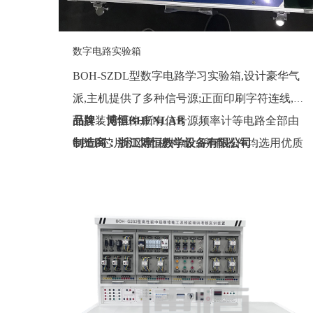
数字电路实验箱
BOH-SZDL型数字电路学习实验箱,设计豪华气
派,主机提供了多种信号源;正面印刷字符连线,反
面按装元器件,所有信号源频率计等电路全部由
品牌：博恒BHENLAB
CPLD芯片和双面板构成，所有器件均选用优质
制造商：浙江博恒教学设备有限公司
产品,使整机的品质得到提高。
产地：浙江
定制：可定制(包含外观、参数、配置)
质保期：一年（非人为故意、暴力损坏)
价格：联系销售人员