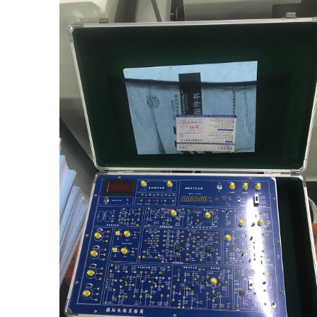
8mm，端部装有注塑成型配套塑料堵头。桌面采用
25mm三聚氰胺饰面板，配有一块防静电绝缘皮。贴桌
面板下设支撑框架，承受力不少于200kg。实训装置整
体简约不简单，高端大气，符合现代化产品审美和发展
趋势。