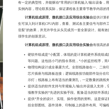
有一定的典型性，并能驱动*常用的计算机输入/输出设备，
实例内容，理论联系实际，保证课程各主要章节教学内容的
计算机组成原理、微机接口及应用综合实验台
提供计算
生可深入到计算机CPU内部，查看、测试各主要信号与部件
尝梨”的效果，并充许学生从头完成另一套全新设计。能有效
强学生的创新意识。
计算机组成原理、微机接口及应用综合实验台
有很高的
硬软件组成是*小配置，体现的是计算机硬件系统组成
等问题。这包括小巧的指令系统，*小的监控程序，简
物理结构设计成全暴露方式。全部线路做在一、二块
芯片插座与线路板连接；逻辑线路按功能部件划分在
示灯；线路板上布有适当的量测孔，一定数量的跳线
提供适当的软件支持与常规输入/输出外设接入支持，
项教学实验的*先进的实验手段。配备适当的软件系统
提供*齐全的设计、实现、操作使用的资料。这是保证
括全部图纸、器件清单、印制板上的器件布局、可编