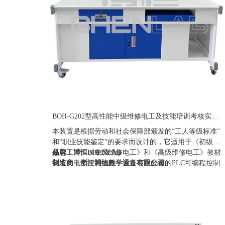
BOH-G202型高性能中级维修电工及技能培训考核实训装置
本装置是根据劳动和社会保障部颁发的“工人等级标准”
和“职业技能鉴定”的要求而设计的，它适用于《初级维
修电工》、《中级维修电工》和《高级维修电工》教材
品牌：博恒BHENLAB
要求的电气控制线路，通过装置配备的PLC可编程控制
制造商：浙江博恒教学设备有限公司
器和变频调速器及相应实训模块的训练，快速掌握课程
产地：浙江
要求的实际应用技术和操作技能，具有针对性、实用
定制：可定制(包含外观、参数、配置)
性、科学性和先进性，它能满足中、高级维修电工考核
质保期：一年（非人为故意、暴力损坏)
大纲的要求，是各劳动职业技能鉴定部门、大中专院
价格：联系销售人员
校、技校中、高级维修电工技能考核的理想设备。