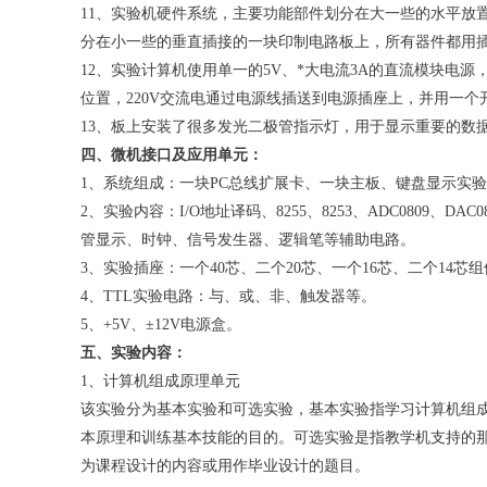
11、实验机硬件系统，主要功能部件划分在大一些的水平放
分在小一些的垂直插接的一块印制电路板上，所有器件都用
12、实验计算机使用单一的5V、*大电流3A的直流模块电源
位置，220V交流电通过电源线插送到电源插座上，并用一
13、板上安装了很多发光二极管指示灯，用于显示重要的数
四、微机接口及应用单元：
1、系统组成：一块PC总线扩展卡、一块主板、键盘显示实
2、实验内容：I/O地址译码、8255、8253、ADC0809
管显示、时钟、信号发生器、逻辑笔等辅助电路。
3、实验插座：一个40芯、二个20芯、一个16芯、二个14
4、TTL实验电路：与、或、非、触发器等。
5、+5V、±12V电源盒。
五、实验内容：
1、计算机组成原理单元
该实验分为基本实验和可选实验，基本实验指学习计算机组
本原理和训练基本技能的目的。可选实验是指教学机支持的
为课程设计的内容或用作毕业设计的题目。