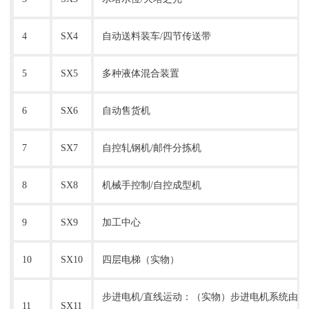
4
SX4
自动送料装车/四节传送带
5
SX5
多种液体混合装置
6
SX6
自动售货机
7
SX7
自控轧钢机/邮件分拣机
8
SX8
机械手控制/自控成型机
9
SX9
加工中心
10
SX10
四层电梯（实物）
步进电机/直线运动：（实物）步进电机系统由
11
SX11