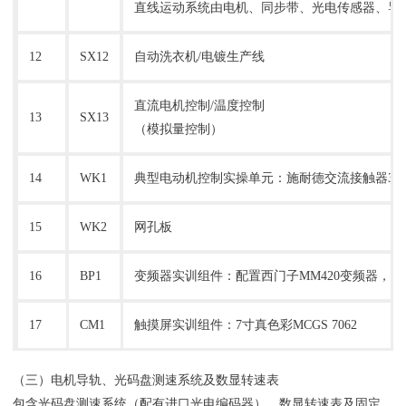
直线运动系统由电机、同步带、光电传感器、导
12
SX12
自动洗衣机/电镀生产线
直流电机控制/温度控制
13
SX13
（模拟量控制）
14
WK1
典型电动机控制实操单元：施耐德交流接触器3只
15
WK2
网孔板
16
BP1
变频器实训组件：配置西门子MM420变频器，带有
17
CM1
触摸屏实训组件：7寸真色彩MCGS 7062
（三）电机导轨、光码盘测速系统及数显转速表
包含光码盘测速系统（配有进口光电编码器）、数显转速表及固定