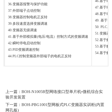
46.基于
36.变频器报警与保护功能
47.基于
37.外部端子点动控制
48.基于
38.变频器控制电机正反转
49. 基
39.多段速度选择变频调速
50. P
40.变频器无级调速
51.变频
41.基于外部模拟量(电压/电流）控制方式的变频调速
52.基于
42.瞬时停电启动控制
53.基于
43.PID变频调速控制
54.基于
44.PLC控制变频器外部端子的电机正反转
上一篇：BOH-N1005B型网络接口型单片机•微机综合实
验开发装置
下一篇：BOH-PBG1001型网板式PLC变频器实训柜(内置
网孔板)