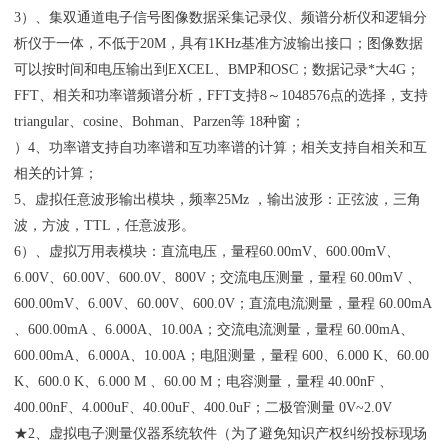
3）、集双通道电子信号图像数据采集记录仪、频谱分析仪和逻辑分
析仪于一体，不低于20M，具有1KHz基准方波输出接口；图像数据
可以按时间和电压输出到EXCEL、BMP和OSC；数据记录*大4G；
FFT、相关和功率谱频谱分析，FFT支持8～1048576点的选择，支持
triangular、cosine、Bohman、Parzen等 18种窗；
）4、功率谱支持自功率谱和互功率谱的计算；相关支持自相关和互
相关的计算；
5、虚拟任意波形输出模块，频率25Mz ，输出波形：正弦波，三角
波，方波，TTL，任意波形。
6）、虚拟万用表模块：直流电压，量程60.00mV、600.00mV、
6.00V、60.00V、600.0V、800V；交流电压测量，量程 60.00mV 、
600.00mV、6.00V、60.00V、600.0V；直流电流测量，量程 60.00mA
、600.00mA 、6.000A、10.00A；交流电流测量，量程 60.00mA、
600.00mA、6.000A、10.00A；电阻测量，量程 600、6.000 K、60.00
K、600.0 K、6.000 M 、60.00 M；电容测量，量程 40.00nF 、
400.00nF、4.000uF、40.00uF、400.0uF；二极管测量 0V~2.0V
★2、虚拟电子测量仪器系统软件（为了避免知识产权纠纷投标现场