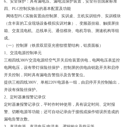
6、安全保护：具有漏电压、漏电流保护装置，安全符合国家标准
四、PLC控制实验台的基本配置及功能
网络型PLC实验装置由控制屏、实训桌、主机实训组件、实训模块
（含丰富的工业现场设备模拟实训对象）、变频器挂箱、触摸屏挂
箱、交直流电机、总线单元、通信模块、电机导轨、测速机构等组
成。
（一）控制屏（铁质双层亚光密纹喷塑结构，铝质面板）
1、交流电源控制单元
三相四线380V交流电源经空气开关后给装置供电，电网电压表监控
电网电压，设有带灯保险丝保护，控制屏的供电由钥匙开关和启停
开关控制，同时具有漏电告警指示及告警复位。
提供三相四线380V、单相220V电源各一组，由启停开关控制输出，
并设有保险丝保护。
2、定时器兼报警记录仪
定时器兼报警记录仪，平时作时钟使用，具有设定时间、定时报
警、切断电源等功能；还可自动记录由于接线或操作错误所造成的
漏电告警次数。
3、直流电源、直流电压/电流表、逻辑输出及指示等