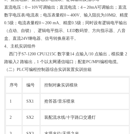
直流电压：0～10V可调输出；直流电流：4～20mA可调输出；直流
数字电压表/电流表；电压表量程0～400V、输入阻抗为10MΩ、精度
0.5级；电流表量程0～200 mA、精度0.5级；同时设有逻辑电平输出
（点动、自锁）、逻辑电平指示、LED数码管、方向指示器、八音
盒、直流24V继电器、信号转换座若干。
4、主机实训组件
西门子S7-1200 CPU1215C 数字量14 点输入/10 点输出，模拟量 2
路输入2 路输出，1 个以太网通信端口；配套PC/MPI编程电缆。
（二）PLC可编程控制器综合实训装置实训挂箱
序号
编号
控制对象实训模块
1
SX1
抢答器/音乐喷泉
2
SX2
装配流水线/十字路口交通灯
3
SX3
水塔水位/天塔之光