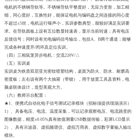
电机的不锈钢导轨等。不锈钢导轨平整度好，无应力变形，加工精
细，同心度好，互换性好，能保证电机与编码盘之间连接的同心度
不超过±5丝，电机运行噪声小，实训参数典型，能较好满足实训要
求。在导轨面板上设有五位数显转速表，显示当前转速；具有电压
反馈信号；同时设有光电编码信号输出，包括A、B两个通道；能够
完成各种速度开/闭环及定位实训。
（四）三相鼠笼异步电机：交流220V/△
（五）实训桌
实训桌为铁质双层亚光密纹喷塑结构，桌面为防火、防水、耐磨高
密度板；左右设有两个大抽屉（带锁），用于放置工具及资料，电
脑桌联体设计，造型美观大方。
（六）教师示台配置：
★1、便携式自动化电子信号测试记录模块（招标须提供现场演示）
1）、具备电压、电流、温度采集，可以记录观察电压、电流跳变的
图像数据，精度±0.05%真有效值测量USB数据传输，彩屏LCD显示
2）、具有示波器、虚拟频谱仪、虚拟万用表、虚拟数字量输入输出
模块。