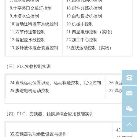
7.音乐喷泉控制
17.自控轧钢机控制
8.十字路口交通灯控制
18.邮件分拣机控制
9.水塔水位控制
19.自动售货机控制
10.自动送料装车系统控制
20.机械手控制
11.四节传送带控制
21.四层电梯控制（实物）
12.装配流水线控制
22.加工中心控制
13.多种液体混合装置控制
23直线运动控制（实物）
（三）PLC实物控制实训
电话：40
24.直线运动位置识别、运动轨迹控制、定位控制
26.直流电机控
25.步进电机运动控制
27.温度PID控
联系邮箱
（四）PLC、变频器、触摸屏综合应用技能实训
返回
45.PL
35.变频器功能参数设置与操作