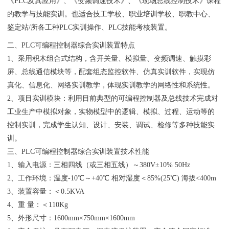
《PLC及其应用》、《变频调速技术》、《现场总线控制技术》课程
的教学与技能实训。也适合技工学校、职业培训学校、职教中心、
鉴定站/所各工种PLC实训操作、PLC技能考核装置。
二、PLC可编程控制器综合实训装置特点
1、采用积木组合式结构，含开关量、模拟量、变频调速、触摸彩
屏、总线通信模块等，配套组态监控软件、仿真实训软件，实现仿
真化、信息化、网络实训教学，体现实训教学的网络性和系统性。
2、项目实训模块：利用目前典型的可编程控制器及总线技术完成对
工业生产中模拟对象，实物模型中的逻辑、模拟、过程、运动等的
控制实训，完成学生认知、设计、安装、调试、检修等多种技能实
训。
三、PLC可编程控制器综合实训装置技术性能
1、输入电源：三相四线（或三相五线）～380V±10% 50Hz
2、工作环境：温度-10℃～+40℃ 相对湿度＜85%(25℃) 海拔<400m
3、装置容量：＜0.5KVA
4、重 量：＜110Kg
5、外形尺寸：1600mm×750mm×1600mm