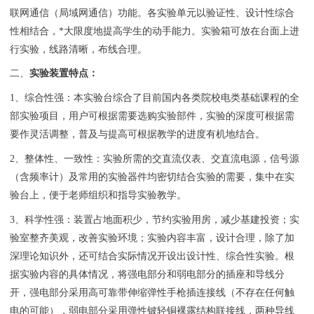
联网通信（局域网通信）功能。各实验单元以验证性、设计性综合
性相结合，*大限度地提高学生的动手能力。实验箱可放在台面上进
行实验，线路清晰，布线合理。
二、
实验装置特点：
1、综合性强：本实验台综合了目前国内各类院校电类基础课程的全
部实验项目，用户可根据需要选购实验部件，实验的深度可根据需
要作灵活调整，普及与提高可根据教学的进度有机地结合。
2、整体性、一致性：实验所需的交直流仪表、交直流电源，信号源
（含频率计）及常用的实验器件均密切结合实验的需要，集中在实
验台上，便于老师组织和指导实验教学。
3、科学性强：装置占地面积少，节约实验用房，减少基建投资；实
验室整齐美观，改善实验环境；实验内容丰富，设计合理，除了加
深理论知识外，还可结合实际情况开设出设计性、综合性实验。根
据实验内容的具体情况，将强电部分和弱电部分的插座和导线分
开，强电部分采用高可靠带伸缩弹性手枪插连接线（不存在任何触
电的可能），弱电部分采用弹性铍轻铜裸露结构联接线，两种导线