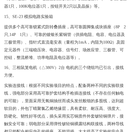
器1只，100K电位器1只，按钮开关2只以及晶振）等。
15、SE-23 模拟电路实验箱
提供多个高可靠锁紧式防转叠插座，高可靠圆脚集成块插座（8P 2
只,14P 1只）、可靠的镀银长紫铜管（供插电阻、电容、电位器及
三极管用）、指针式直流毫安表（量程为1mA，内阻为100Ω）及固
定元器件（三端稳压块、电容器、信号灯、场效应管、三极管、可
控硅，整流桥堆、功率电阻及电位器等）。
16、三相鼠笼电机（△380V）2台 电机的三个绕组均已引出，接线
方便。
实验连接线：根据不同实验项目的特点，配备两种不同的实验联接
线，强电部分采用高可靠护套结构手枪插连接线（不存在任何触电
的可能），里面采用无氧铜抽丝而成头发丝般细的多股线，达到超
软目的，外包丁晴聚氯乙烯绝缘层，具有柔软、耐压高、强度大、
防硬化、韧性好等优点，插头采用实芯铜质件外套铍轻铜弹片，接
触安全可靠；弱电部分采用弹性铍轻铜裸露结构联接线，两种导线
都只能配合相应内孔的插座，不能混插，大大提高了实验的安全及