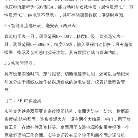
电压电流量程为450V和5A，能自动判别负载性质（感性显示“L”，容
性显示“C”，纯电阻不显示），并可存储测量数据，供随时查阅。
3.5 智能直流电压表、毫安表（两只表）
直流电压表一只，测量范围0～300V，精度0.5级；直流毫安表一
只，测量范围0～500mA，精度0.5级，输入量程自动切换，具有超值
报警、指示及切断总电源等功能。具有数据存储与查询功能。
3.6 实验管理器：
具有设定实验时间、定时报警、切断电源等功能；还可以自动记录
与区分由于接线或操作错误所造成的漏电告警、仪表超量程告警
等。
（二）SE-02实验桌
实验桌为铁质双层亚光密纹喷塑结构，桌面为防火、防水、耐磨高
密度板,结构坚固，造形美观大方；设有两个大抽屉、柜门，用于放
置工具、存放挂件及资料等。桌面用于安装电源控制屏并提供一个
宽敞舒适的工作台面。实验桌还设有四个轮子和四个固定调节机