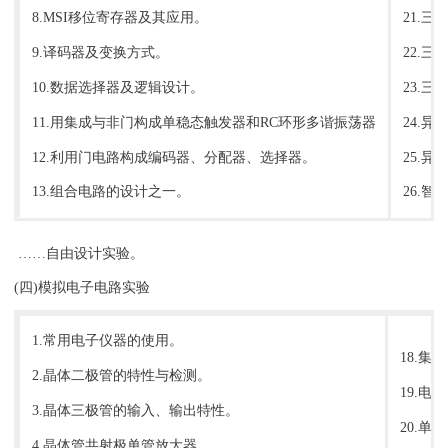
8.MSI移位寄存器及其应用。
21.三
9.译码器及变换方式。
22.三
10.数据选择器及逻辑设计。
23.三
11.用集成与非门构成单稳态触发器和RC环形多谐振荡器
24.
12.利用门电路构成编码器、分配器、选择器。
25.
13.组合电路的设计之一。
26.
……自由设计实验。
(四)模拟电子电路实验
1.常用电子仪器的使用。
18.集
2.晶体二极管的特性与检测。
19.电
3.晶体三极管的输入、输出特性。
20.
4.晶体管共射极单管放大器。