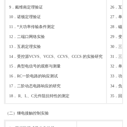
9．戴维南定理验证
26．互
10．诺顿定理验证
27．单
11．*大功率传输条件测定
28．磁
12．二端口网络实验
29．变
13．互易定理实验
30．三
14．受控源VCVS、VCCS、CCVS、CCCS 的实验研究
31．三
15．典型电信号的观察与测量
32．单
16．RC一阶电路的响应测试
33．功
17．二阶动态电路响应的研究
34．负
18． R、L、C元件阻抗特性的测定
35．回
（二）继电接触控制实验