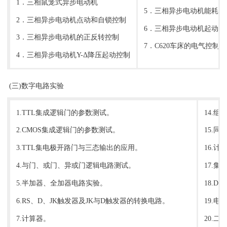
1．三相鼠笼式异步电动机
5．三相异步电动机能耗制
2．三相异步电动机点动和自锁控制
6．三相异步电动机起动顺
3．三相异步电动机的正反转控制
7．C620车床的电气控制
4．三相异步电动机Y-Δ降压起动控制
(三)数字电路实验
1.TTL集成逻辑门的参数测试。
14.
2.CMOS集成逻辑门的参数测试。
15.
3.TTL集电极开路门与三态输出的应用。
16.
4.与门、或门、异或门逻辑电路测试。
17.
5.半加器、全加器电路实验。
18.D
6.RS、D、JK触发器及JK与D触发器的转换电路。
19.电
7.计算器。
20.