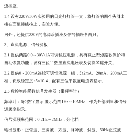
流插座。
1.4 设有220V/30W实验用的日光灯灯管一支，将灯管的四个头引出
接在面板接线柱上，实验方便。
另外，还提供220V的电源暗插座及信号插座各两只。
2、直流电源、信号源板
2.1 提供两路0.0～30V/1A可调稳压电源，具有截止型短路软保护和
自动恢复功能，设有三位半数显直流电压表及切换琴键开关。
2.2 提供0～200mA连续可调恒流源一组，分2mA、20mA、200mA三
档，负载稳定度≤5×10-4，配有三位半数显电流表指示。
2.3 数控智能函数信号发生器（带频率计）
频率计：6位数字显示,显示范围1Hz～10MHz，作为外部测量和信号
源频率指示。
信号源频率范围：0.2Hz～2MHz，分七档
输出波形：正弦波、三角波、方波、脉冲波、斜波、50Hz正弦波