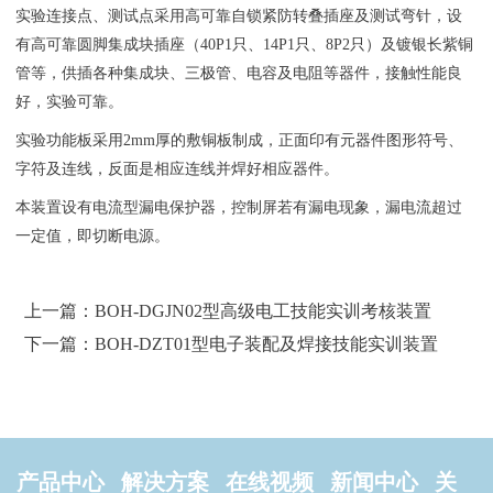
实验连接点、测试点采用高可靠自锁紧防转叠插座及测试弯针，设
有高可靠圆脚集成块插座（40P1只、14P1只、8P2只）及镀银长紫铜
管等，供插各种集成块、三极管、电容及电阻等器件，接触性能良
好，实验可靠。
实验功能板采用2mm厚的敷铜板制成，正面印有元器件图形符号、
字符及连线，反面是相应连线并焊好相应器件。
本装置设有电流型漏电保护器，控制屏若有漏电现象，漏电流超过
一定值，即切断电源。
上一篇：BOH-DGJN02型高级电工技能实训考核装置
下一篇：BOH-DZT01型电子装配及焊接技能实训装置
产品中心
解决方案
在线视频
新闻中心
关