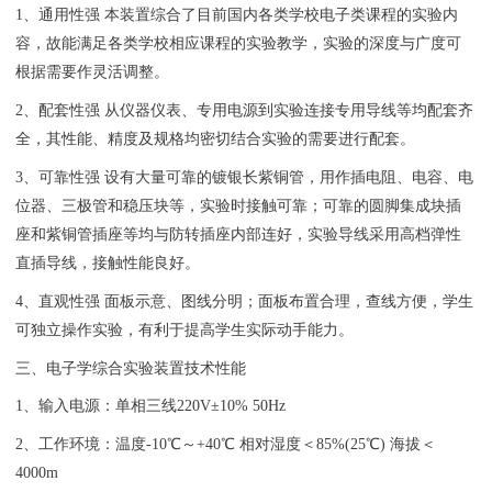
1、通用性强 本装置综合了目前国内各类学校电子类课程的实验内
容，故能满足各类学校相应课程的实验教学，实验的深度与广度可
根据需要作灵活调整。
2、配套性强 从仪器仪表、专用电源到实验连接专用导线等均配套齐
全，其性能、精度及规格均密切结合实验的需要进行配套。
3、可靠性强 设有大量可靠的镀银长紫铜管，用作插电阻、电容、电
位器、三极管和稳压块等，实验时接触可靠；可靠的圆脚集成块插
座和紫铜管插座等均与防转插座内部连好，实验导线采用高档弹性
直插导线，接触性能良好。
4、直观性强 面板示意、图线分明；面板布置合理，查线方便，学生
可独立操作实验，有利于提高学生实际动手能力。
三、电子学综合实验装置技术性能
1、输入电源：单相三线220V±10% 50Hz
2、工作环境：温度-10℃～+40℃ 相对湿度＜85%(25℃) 海拔＜
4000m