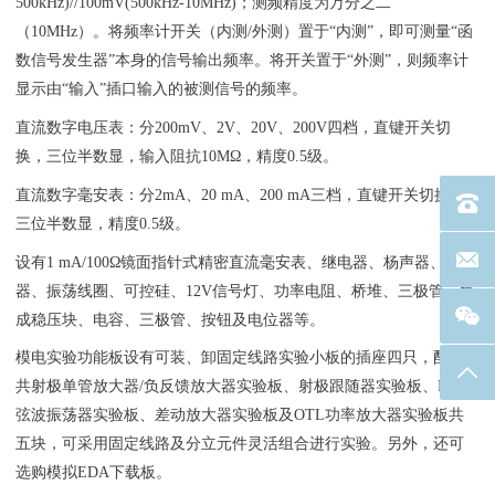
500kHz)//100mV(500kHz-10MHz)；测频精度为万分之二
（10MHz）。将频率计开关（内测/外测）置于“内测”，即可测量“函
数信号发生器”本身的信号输出频率。将开关置于“外测”，则频率计
显示由“输入”插口输入的被测信号的频率。
直流数字电压表：分200mV、2V、20V、200V四档，直键开关切
换，三位半数显，输入阻抗10MΩ，精度0.5级。
直流数字毫安表：分2mA、20 mA、200 mA三档，直键开关切换，
电话：40
三位半数显，精度0.5级。
联系邮箱
设有1 mA/100Ω镜面指针式精密直流毫安表、继电器、杨声器、峰鸣
器、振荡线圈、可控硅、12V信号灯、功率电阻、桥堆、三极管、集
成稳压块、电容、三极管、按钮及电位器等。
模电实验功能板设有可装、卸固定线路实验小板的插座四只，配有
返回
共射极单管放大器/负反馈放大器实验板、射极跟随器实验板、RC正
弦波振荡器实验板、差动放大器实验板及OTL功率放大器实验板共
五块，可采用固定线路及分立元件灵活组合进行实验。另外，还可
选购模拟EDA下载板。