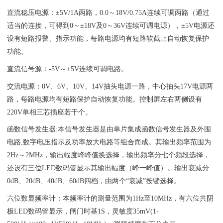
直流稳压电源：±5V/1A两路，0.0～18V/0.75A连续可调两路（通过
适当的连接，可得到0～±18V及0～36V连续可调电源），±5V电源还
设有短路报警、指示功能，每路电源均有短路软截止自动恢复保护
功能。
直流信号源：-5V～±5V连续可调电路。
交流电源：0V、6V、10V、14V抽头电源一路，中心抽头17V电源两
路，每路电源均有短路保护自动恢复功能。控制屏左右两侧设有
220V单相三芯插座若干个。
函数信号发生器:本信号发生器是由单片集成函数信号发生器及外围
电路,数字电压指示及功率放大电路等组合而成。其输出频率范围为
2Hz～2MHz，输出幅度峰峰值换选择，输出频率分七个频段选择，
还设有三位LED数码管显示其输出幅度（峰一峰值）。输出衰减分
0dB、20dB、40dB、60dB四档，由两个“衰减”按键选择。
六位数显频率计：本频率计的测量范围为1Hz至10MHz，有六位共阴
极LED数码管显示，闸门时基1S，灵敏度35mV(1-