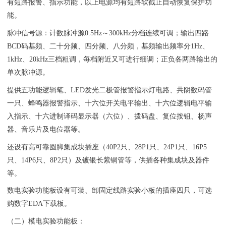
有短路报警、指示功能，以上电源均有短路软截止自动恢复保护功
能。
脉冲信号源：计数脉冲源0.5Hz～300kHz分档连续可调；输出四路
BCD码基频、二十分频、四分频、八分频，基频输出频率分1Hz、
1kHz、20kHz三档粗调，每档附近又可进行细调；正负各两路输出的
单次脉冲源。
提供五功能逻辑笔、LED发光二极管报警指示灯电路、共阴数码管
一只、蜂鸣器报警指示、十六位开关电平输出、十六位逻辑电平输
入指示、十六进制译码显示器（六位）、拨码盘、复位按钮、杨声
器、音乐片及电位器等。
还设有高可靠圆脚集成块插座（40P2只、28P1只、24P1只、16P5
只、14P6只、8P2只）及镀银长紫铜管等，供插各种集成块及器件
等。
数电实验功能板设有可装、卸固定线路实验小板的插座四只，可选
购数字EDA下载板。
（二）模电实验功能板：