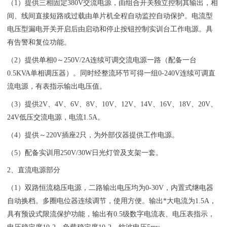
（1）提供三相固定380V交流电源，由组合开关独立控制其输出，相
间、线间直接短路或过载由单片机全程自动监控自动保护。电流型
电压型漏电开关开启后由启动和停止按钮控制实训台工作电源。具
有告警和复位功能。
（2）提供单相0～250V/2A连续可调交流电源一路（配备一台
0.5KVA单相调压器）。同时经整流环节可得一组0-240V连续可调直
流电源，有表指示输出电压值。
（3）提供2V、4V、6V、8V、10V、12V、14V、16V、18V、20V、
24V低压交流电源，电流1.5A。
（4）提供～220V插座2只，为外部仪器提供工作电源。
（5）配备实训用250V/30W日光灯管及支架一套。
2、直流电源部分
（1）双路恒流稳压电源，二路输出电压均为0-30V，内置式继电器
自动换档。多圈电位器连续调节，使用方便。输出*大电流为1.5A，
具有预设式限流保护功能，输出有0.5级数字电流表、电压表指示，