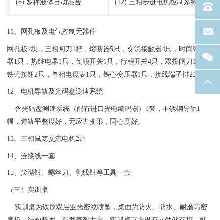
(6) 多种液体自动混合
(12) 三相步进电机控制系统
电话：40
联系邮箱
11、网孔板及电气控制元器件
网孔板1块，三相闸刀1把，熔断器5只，交流接触器4只，时间继电
器1只，热继电器1只，倒顺开关1只，行程开关4只，双投闸刀1只，
铁壳按钮2只，单相电度表1只，铁心变压器1只，接线端子排20孔。
返回
12、电机导轨及光码盘测速系统
含光码盘测速系统（配有进口光电编码器）1套，不锈钢导轨1
幅，道轨平整度好，无应力变形，同心度好。
13、三相鼠笼交流电机2台
14、连接线一套
15、尖嘴钳、螺丝刀、剥线钳等工具一套
（三）实训桌
实训桌为铁质双层亚光密纹喷塑，桌面为防火、防水、耐磨高密
度板，结构坚固，造型美观大方。实训桌下方设有元件储存柜，可