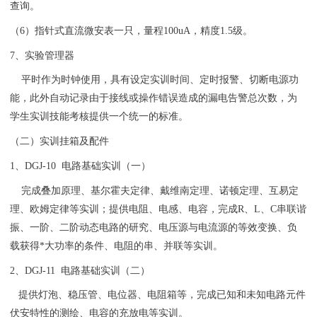
查询。
（6）指针式直流微安表一只，量程100uA，精度1.5级。
7、实验管理器
平时作为时钟使用，具有设定实训时间、定时报警、切断电源功
能，此外自动记录由于接线或操作错误造成的漏电告警总次数，为
学生实训技能考核提供一个统一的标准。
（二）实训挂箱及配件
1、DGJ-10 电路基础实训（一）
完成叠加原理、基尔霍夫定律、戴维南定理、诺顿定理、互易定
理、欧姆定律等实训；提供电阻、电感、电容，完成R、L、C串联谐
振、一阶、二阶动态电路的研究、电压源与电流源的等效变换、负
载获得*大功率的条件、电阻的串、并联等实训。
2、DGJ-11 电路基础实训（二）
提供灯泡、稳压管、电位器、电阻箱等，完成已知和未知电路元件
伏安特性的测绘、电容的充放电等实训。