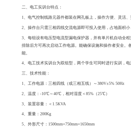
二、
电工实训台
特点：
1、电气控制线路元器件都装在网孔板上，操作方便、灵活、
2、操作台只需三相四线交流电源即可投入使用，占地面积小
3、每组设有电压型电流型漏电保护器，并有单片机自动全
排除后方可再次启动工作电源。能确保设施和操作者安全。
能。
4、
电工技术实训台
为双组型，两个学生可同时进行实训，电
三、技术性能：
1、工作电源：三相四线（或三相五线）～380V±5% 50Hz
2、温度：-10℃～40℃，相对湿度＜85%（25℃）
3、装置容量：＜1.5KVA
4、重量：200Kg
5、外形尺寸：1500mm×750mm×1650mm