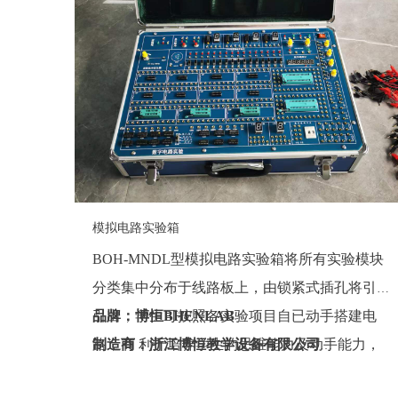
模拟电路实验箱
BOH-MNDL型模拟电路实验箱将所有实验模块
分类集中分布于线路板上，由锁紧式插孔将引线
引出，学生可按照各实验项目自已动手搭建电
品牌：博恒BHENLAB
路，有 利于培养学生的思维能力及动手能力，
制造商：浙江博恒教学设备有限公司
也增强了该实验箱的适用性。
产地：浙江