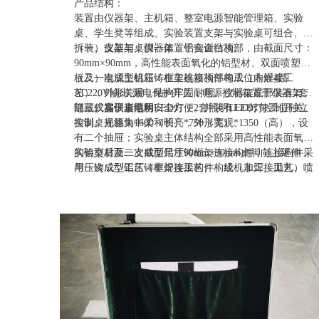
产品结构：
装置由仪器架、主机箱、整室电源智能管理箱、实验
桌、学生凳等组成。实验装置支架与实验桌可组合、可
拆装。支架与桌脚一体，铝合金结构。
（一）仪器架：仪器架置于实训台顶部，由截面尺寸：
90mm×90mm，高性能表面氧化的铝型材、双面喷塑钢
板及一次成型铝压铸框架连接构件构成（非焊接工
（二）电源主机箱：在主机箱顶部每工位内嵌4路
艺），外形美观，结构牢固耐用。仪器架底部装有2套
AC220V输出,漏电保护开关，电源控制箱置于仪器架下
隐藏式扁平形照明LED灯，2套照明LED灯每工位独立
部，仪器仪表电用安全方便。并装有LED灯控制开关。
（三）实训桌结构：
控制。光源集中柔和明亮，外形美观。
实训桌规格为1600（长）*750（宽）*1350（高），设
有二个抽屉；实验桌主体结构全部采用高性能表面氧化
的铝型材及一次成型铝压铸框架连接构件，连接构件采
实验桌后面二支截面尺寸90mm×90mm桌脚向上延伸，
用压铸成型工艺（非焊接工艺），经机加工、抛丸、喷
与一次成型铝压铸框架连接构件构成（非焊接工艺）牢
砂，表面静电喷涂工艺，安装方便、快捷，用户可自行
固的支架，与仪器架、电源控制箱组成一个完整的实训
DIY组装。桌体立柱采用工业铝型材成型工艺，表面氧
屏。
化处理，截面尺寸：90mm×90mm，四面带槽，槽宽约
8mm，端部装有注塑成型配套塑料堵头。桌面采用
25mm三聚氰胺饰面板，配有一块防静电绝缘皮。贴桌
面板下设支撑框架，承受力不少于200kg。实训装置整
体简约不简单，高端大气，符合现代化产品审美和发展
趋势。