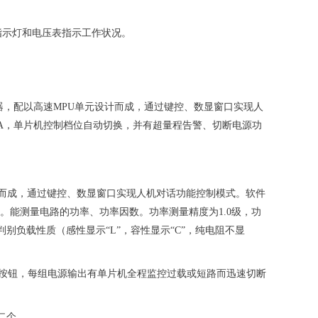
有指示灯和电压表指示工作状况。
器，配以高速MPU单元设计而成，通过键控、数显窗口实现人
5A，单片机控制档位自动切换，并有超量程告警、切断电源功
设计而成，通过键控、数显窗口实现人机对话功能控制模式。软件
力。能测量电路的功率、功率因数。功率测量精度为1.0级，功
自动判别负载性质（感性显示“L”，容性显示“C”，纯电阻不显
停按钮，每组电源输出有单片机全程监控过载或短路而迅速切断
W二个。