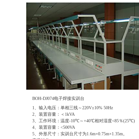
BOH-DJ074电子焊接实训台
1、输入电压：单相三线～220V±10% 50Hz
2、装置容量：＜1kVA
3、工作环境：温度-10℃～+40℃相对湿度<85％(25℃)
4、装置容量：<500VA
5、外形尺寸：实训台尺寸为1.6m×0.75m×1.35m。