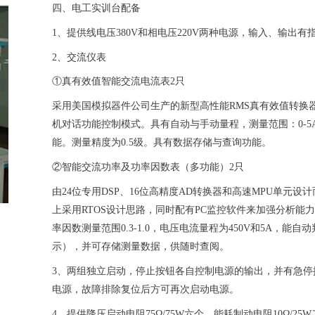
四、
电工实训台
配备
1、提供线电压380V和相电压220V两种电源，输入、输出
2、交流仪表
①真有效值智能交流电流表2只
采用美国模拟器件公司生产的新型高性能RMS真有效值转换
机对话功能控制模式。具有自动与手动量程，测量范围：0-
能。测量精度为0.5级。具有数据存储与查询功能。
②智能交流功率及功率因数表（多功能）2只
由24位专用DSP、16位高精度AD转换器和高速MPU单元
上采用RTOS设计思路，同时配有PC监控软件来加强分析能
率因数测量范围0.3-1.0，电压电流量程为450V和5A，能
示），并可存储测量数据，供随时查阅。
3、两组独立启动，停止按钮各自控制电源的输出，并有急
电源，故障排除复位后方可再次启动电源。
4、提供降压启动电阻75Ω/75W六个，能耗制动电阻10Ω/25