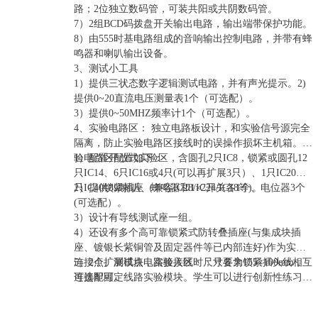
路；2位独立数码管，可装共阳或共阴数码管。
7）2组BCD码拨盘开关输出电路，输出端带保护功能。
8）由555时基电路组成的音响输出控制电路，并带有蜂
鸣器和喇叭输出设备。
3、测试小工具
1）提供三状态数字逻辑测试电路，并有声光提示。2)
提供0~20直流电压测量表1个（可选配）。
3）提供0~50MHZ频率计1个（可选配）。
4、实验电路区： 独立电路板设计，和实验信号源完全
隔离，防止实验电路区接线时的误操作损坏主机箱。实
验电路区配置如下：
1）配置开放式实验区，含圆孔2只IC8，锁紧或圆孔12
只IC14、6只IC16或4只(可以再扩展3只）、1只IC20、1
只IC40锁紧插座（兼容IC28/IC24/IC18等)。
2）提供8Ω喇叭、蜂鸣器和1×2开关各1个、电位器3个
(可选配）。
3）设计有导线测试座一组。
4）还设有多个高可靠锁紧式防转叠插座(与集成块插
座、镀银长紫铜管及固定器件等已内部连好)作为实验
连接点、测试点，实验接线时，只要拿锁紧插头线相互
5）2个扩展模块电路接入区：尺寸各为155×100mm，
连接即可。
可选配固定线路实验模块。学生可以进行创新性练习，
以提高学生的思维能力和动手能力。