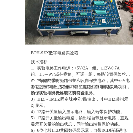
BOH-SZX数字电路实验箱
技术指标
1、实验电路工作电源：+5V/2A一组、±12V/0.7A一
组、1.5～9V(或任意值）可调一组，每路设置保险丝一
个，每路均带有短路保护和反向保护电路，其中+5V电
2、常用信号源
源有过压保护、欠压保护和短路报警和自动关断功能，
1）提供二组正负单脉冲发生电路，带电平指示。
确保实验电路元件和人身安全。
2）1HZ～1KHZ连续可调时钟电路。
3）1HZ～1MHZ固定脉冲分7路输出，其中1HZ带指示
灯显示。
4）12路开关量输入显示电路，输入端带保护功能。
5）12路开关量输出电路，输出端自带显示电路，直观
显示开关量的输出状态，同时输出端带保护功能。
6）6位七段LED共阳数码显示器，自带BCD码译码电