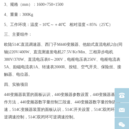
3、规格（mm）：1600×750×1500
4、重量：300Kg
5、工作环境：温度－10℃～＋40℃ 相对湿度＜85%（25℃）
三、主要组件：
欧陆514C直流调速器、西门子M440变频器、他励式直流电机2台(同
轴)220V/400W、直流测速发电机27.5V/Kr/Min、三相异步电机
380V/370W、直流电压表0～200V，电枢电压表250V、电枢电流表
5A、励磁电流表1A、转速表2000R、按钮、空气开关、保险丝、接
触器、电位器。
四、实验项目
440变频器装置的面板认识，440变频器参数设置，440变频器基本操
电话：40
作方法，440变频器数字量控制三段速、440变频器数字量控制四段
速，514C变频器装置的面板认识，514C开关设置，514C双闭环不可
联系邮箱
逆调速控制，514C双闭环可逆调速控制。