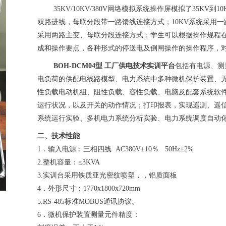
35KV/10KV/380V网络模拟系统操作屏模拟了35KV到1
双路进线，母联分段带一路馈线连接方式；10KV系统采用一
采用两路主变、母联分段连接方式；学生可以根据操作规程
成和操作要点，各种形式的停送电及倒闸操作的操作程序，
BOH
-DCM04型 工厂供电技术实训平台
包括有电源、测量
电负荷的供配电线路模型、电力系统中多种微机保护装置、无
性负载电动机组、阻性负载、容性负载、电脑及配套系统软件
运行状况，以及开关的动作情况；打印报表，实现遥测、遥
系统运行实验、多机电力系统分析实验、电力系统调度自动
二、技术性能
1．输入电源：三相四线 AC380V±10％ 50Hz±2%
2.整机容量：≤3KVA
3.实训台采用铁质亚光密纹喷塑，，铝质面板
4．外形尺寸：1770x1800x720mm
5.RS-485标准MOBUS通讯协议。
6．微机保护装置测量元件精度：