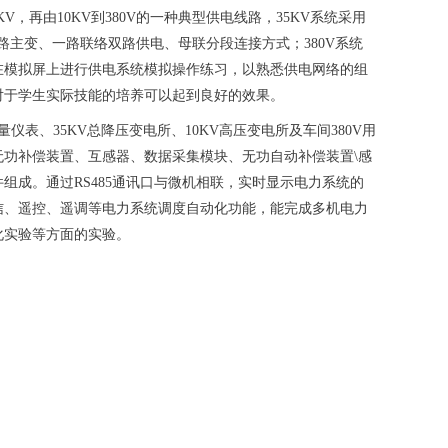
0KV，再由10KV到380V的一种典型供电线路，35KV系统采用
路主变、一路联络双路供电、母联分段连接方式；380V系统
在模拟屏上进行供电系统模拟操作练习，以熟悉供电网络的组
对于学生实际技能的培养可以起到良好的效果。
仪表、35KV总降压变电所、10KV高压变电所及车间380V用
功补偿装置、互感器、数据采集模块、无功自动补偿装置\感
组成。通过RS485通讯口与微机相联，实时显示电力系统的
信、遥控、遥调等电力系统调度自动化功能，能完成多机电力
化实验等方面的实验。