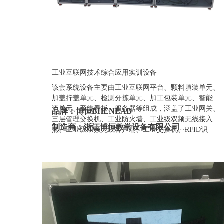
工业互联网技术综合应用实训设备
该套系统设备主要由工业互联网平台、颗料填装单元、
加盖拧盖单元、检测分拣单元、加工包装单元、智能物
流单元、系统看板、服务器等组成，涵盖了工业网关、
品牌：博恒BHENLAB
三层管理交换机、工业防火墙、工业级双频无线接入
制造商：浙江博恒教学设备有限公司
点、工业级双频无线客户端、工业交换机、RFID识
别、智能阀岛、远程IO、工业传感器、工业视觉等网
产地：浙江
络设备和产线虚拟仿真应用场景等。
定制：可定制(包含外观、参数、配置)
质保期：一年（非人为故意、暴力损坏)
价格：联系销售人员