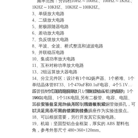
频率范围：分四档10HZ～100HZ、100HZ～1KHZ、
1KHZ～10KHZ、10KHZ～100KHZ。
3、单级放大电路
4、二级放大电路
5、射极跟随器电路
6、差动放大电路
7、负反馈放大电路
8、半波、全波、桥式整流和滤波电路
9、并联稳压电路
10、集成功率放大电路
11、互补对称功率放大电路
13、2组运算放大器电路
14、分立元件区：设计有1个8Ω扬声器、1个桥堆、1个
单结晶体管BT33、1个470uF和0.1uF电容、4个5.1V稳
压管、1个三极管接插做、1个集成稳压管接插座、1个
15、指针式直流毫安表1只，量程为1mA，内阻为
1W/51电阻、1个51K电阻,另有二极管、电容、电阻、
100Ω。
三极管等分立元件接入区，用镀银长紫铜管做插孔，可
16、实验板采用2mm厚印制线路板制成。
以满足大小不同的管脚的接插。
17、采用高可靠自锁紧防转叠插座作为实验连接点。
18、可以根据需要，另行开发其它实验电路。
19、机箱：坚固型铝合金框架，厚实的 ABS 塑料包
角，参考外形尺寸 480×360×120mm。