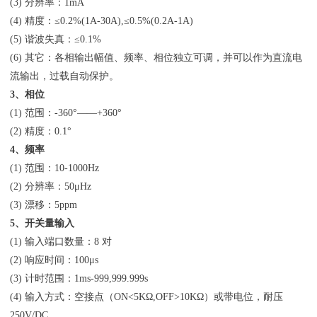
(3) 分辨率：1mA
(4) 精度：≤0.2%(1A-30A),≤0.5%(0.2A-1A)
(5) 谐波失真：≤0.1%
(6) 其它：各相输出幅值、频率、相位独立可调，并可以作为直流电
流输出，过载自动保护。
3、相位
(1) 范围：-360°——+360°
(2) 精度：0.1°
4、频率
(1) 范围：10-1000Hz
(2) 分辨率：50μHz
(3) 漂移：5ppm
5、开关量输入
(1) 输入端口数量：8 对
(2) 响应时间：100μs
(3) 计时范围：1ms-999,999.999s
(4) 输入方式：空接点（ON<5KΩ,OFF>10KΩ）或带电位，耐压
250V/DC