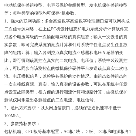
电动机保护整组模型、电容器保护整组模型、发电机保护整组模型
等；每种类型的模型均可保存4组参数。
1、强大的联网功能：多台高速数字高速数字物理接口箱可联网构成
二次信号源网络，在上位PC机设计组态和电力系统分析计算软件完
成各个电压等级的一次输配电网络的真实组态；输入一次设备的真
实参数，即可完成系统的潮流计算和针对系统中任意点发生任意故
障的短路计算；输入各测控点真实电流互感器和电压互感器的变
比，即可得到该测控点真实的二次电流、电压值；系统中装设测控
点，可以同步向该测控点的微机保护硬件平台发送该点真实二次电
流、电压模拟信号，以检验各保护的动作情况。由组态软件组态的
一次主接线直观、真实，输入真实的设备参数，可以在系统中任意
点设置故障类型，很方便的进行潮流计算和短路计算，由微机保护
测试仪同步发出各测控点的二次电流、电压信号。
2、通讯方式要求：以太网通信接口，必须保证通讯速率不低于
100Mb/s。
3、参数指标要求：
包括机箱、CPU板等基本配置，AO板1块，DI板、DO板和电源板各1