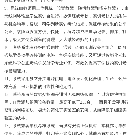
方式下故障点位置与上次不一样。
9、系统由教师用上位机统一设置故障（随机故障和指定故障），由
无线网络输至学生实训台进行排故训练或考核，实训考核人员条件
与机会均等，客观、科学判断实训考核结果，保证考核结果的公平
公正。故障点设置方便、快捷，训练考核成绩自动记录、排序、打
印，极大方便实训室的管理，大大减轻教师的工作量。
10、考核系统有很好的通用性，通过与不同实训设备的组合，既可
锻炼学员动手连接训练电路，掌握实操技能，又可通过智能化考核
系统科学公正考核学员所学专业知识，有效的提高了学校的实训考
核管理能力。
11、系统采用独立开关电源供电，电路设计优化合理，生产工艺严
格完善，保证机器的可靠性和稳定性。
12、系统所有的数据交换都是通过无线网络传输，可以方便快捷组
网，任意添加组网设备数量（最高不低于255台），而且不需要进行
繁琐的网络布线，极大的简化了实验室的安装，从而降低了组建实
验室的成本。
13、系统兼容单机考核系统，当没有安装上位机时，本机亦可单独
使用。除成绩的整理、打印等不能实现以外，其他所有功能均可在