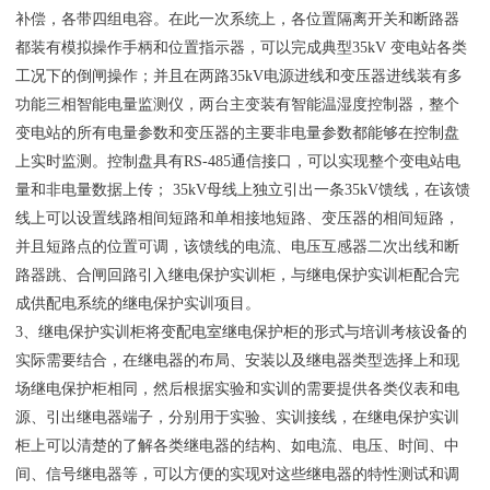
补偿，各带四组电容。在此一次系统上，各位置隔离开关和断路器
都装有模拟操作手柄和位置指示器，可以完成典型35kV 变电站各类
工况下的倒闸操作；并且在两路35kV电源进线和变压器进线装有多
功能三相智能电量监测仪，两台主变装有智能温湿度控制器，整个
变电站的所有电量参数和变压器的主要非电量参数都能够在控制盘
上实时监测。控制盘具有RS-485通信接口，可以实现整个变电站电
量和非电量数据上传； 35kV母线上独立引出一条35kV馈线，在该馈
线上可以设置线路相间短路和单相接地短路、变压器的相间短路，
并且短路点的位置可调，该馈线的电流、电压互感器二次出线和断
路器跳、合闸回路引入继电保护实训柜，与继电保护实训柜配合完
成供配电系统的继电保护实训项目。
3、继电保护实训柜将变配电室继电保护柜的形式与培训考核设备的
实际需要结合，在继电器的布局、安装以及继电器类型选择上和现
场继电保护柜相同，然后根据实验和实训的需要提供各类仪表和电
源、引出继电器端子，分别用于实验、实训接线，在继电保护实训
柜上可以清楚的了解各类继电器的结构、如电流、电压、时间、中
间、信号继电器等，可以方便的实现对这些继电器的特性测试和调