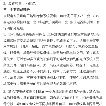
3、装置容量：＜6kVA
三、主要组成部分
变配电室值班电工培训考核系统要求由10kV高压开关柜一套 35kV
变电站模拟控制盘一套 继电保护实训柜一套 低压电器实训柜一套
等四部分组成。
1、10kV高压开关柜采用符合IEC标准的国内变配电室常用的XGN2-
12箱式固定交流金属封闭型开关柜，电路图如下示。适用于额定电
压等级3.6～12kV、50Hz、额定电流630A～3150A，三相交流单母
线、双母线、单母线带旁路母线，接受和分配电能之用。通过真实
开关柜，可以使学员直观的了解到平时难以接触到的电力系统主要
高压元件，包括高压隔离开关、高压真空断路器、绝缘子、电压互
感器、电流互感器等元件的外形、结构，安装方式，通过直接操
作，反复训练，掌握其使用方法和工作特性，使整个培训系统的现
场感更强，培养学员的实际操作能力的效果也更好。
2、35kV变电站模拟控制盘的一次系统采用两路35kV进线，35kV母
线为双母线，具有母联断路器，两台35kV/10kV主变，10kV母线为单
母分段，4路10kV出线带不同功率因数负载，10kV母线具有两路无功