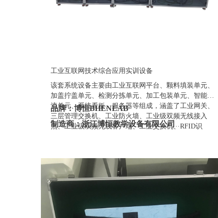
工业互联网技术综合应用实训设备
该套系统设备主要由工业互联网平台、颗料填装单元、
加盖拧盖单元、检测分拣单元、加工包装单元、智能物
流单元、系统看板、服务器等组成，涵盖了工业网关、
品牌：博恒BHENLAB
三层管理交换机、工业防火墙、工业级双频无线接入
制造商：浙江博恒教学设备有限公司
点、工业级双频无线客户端、工业交换机、RFID识
别、智能阀岛、远程IO、工业传感器、工业视觉等网
产地：浙江
络设备和产线虚拟仿真应用场景等。
定制：可定制(包含外观、参数、配置)
质保期：一年（非人为故意、暴力损坏)
价格：联系销售人员