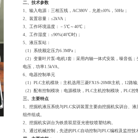
二、技术参数
1、输入电源：三相五线，AC380V．允差±l0%，50Hz；
2、装置容量：≤2kVA；
3、工作环境温度：－5℃～40℃；
4、工作湿度：≤90%(40℃时)；
5、液压泵站：
（1）系统额定压力6.3MPa；
（2）变量叶片泵-电机1套：采用内轴一体式安装，噪音低；变量
电压，功率1.5kVA。
6、电器控制单元
（1）PLC主机模块：主机选用三菱FX1S-20MR主机，12
（2）配有控制模块：电源模块，PLC主机控制模块，PLC
三、主要特点
1、挖掘机液压系统与PLC实训装置主要由挖掘机实训台、液
组件组成。
2、挖掘机实训台为铁质双层亚光密纹喷塑结构。
3、通过机械控制，先进的PLC自动控制与PLC编程及监控