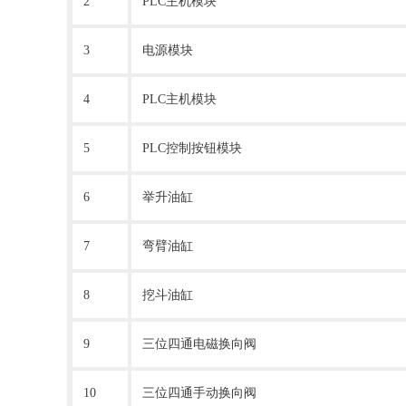
2
PLC主机模块
3
电源模块
4
PLC主机模块
5
PLC控制按钮模块
6
举升油缸
7
弯臂油缸
8
挖斗油缸
9
三位四通电磁换向阀
10
三位四通手动换向阀