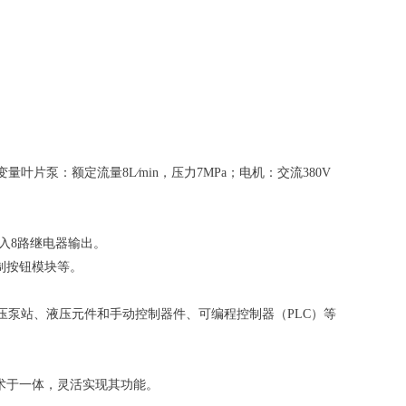
叶片泵：额定流量8L∕min，压力7MPa；电机：交流380V
路输入8路继电器输出。
控制按钮模块等。
压泵站、液压元件和手动控制器件、可编程控制器（PLC）等
技术于一体，灵活实现其功能。