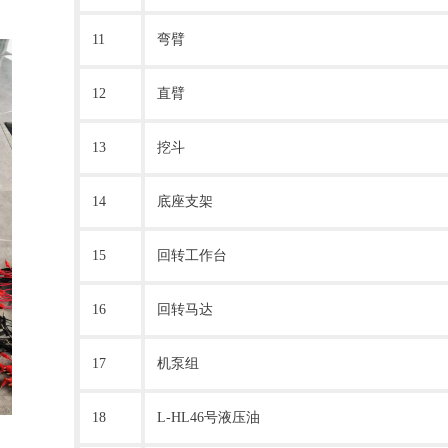
11
弯臂
12
直臂
13
挖斗
14
底座支架
15
回转工作台
16
回转马达
17
机泵组
18
L-HL46号液压油