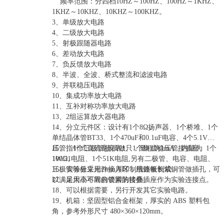
频率范围：分四档10HZ～100HZ、100HZ～1KHZ、
1KHZ～10KHZ、10KHZ～100KHZ。
3、单级放大电路
4、二级放大电路
5、射极跟随器电路
6、差动放大电路
7、负反馈放大电路
8、半波、全波、桥式整流和滤波电路
9、并联稳压电路
10、集成功率放大电路
11、互补对称功率放大电路
13、2组运算放大器电路
14、分立元件区：设计有1个8Ω扬声器、1个桥堆、1个
单结晶体管BT33、1个470uF和0.1uF电容、4个5.1V稳
压管、1个三极管接插做、1个集成稳压管接插座、1个
15、指针式直流毫安表1只，量程为1mA，内阻为
1W/51电阻、1个51K电阻,另有二极管、电容、电阻、
100Ω。
三极管等分立元件接入区，用镀银长紫铜管做插孔，可
16、实验板采用2mm厚印制线路板制成。
以满足大小不同的管脚的接插。
17、采用高可靠自锁紧防转叠插座作为实验连接点。
18、可以根据需要，另行开发其它实验电路。
19、机箱：坚固型铝合金框架，厚实的 ABS 塑料包
角，参考外形尺寸 480×360×120mm。