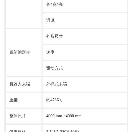
长*宽*高
通讯
外形尺寸
辊筒输送带
速度
驱动方式
机器人末端
外抓式末端
重量
约473Kg
整体尺寸
4000 mm ×4000 mm
供电规格
3.5kVA,380V/50Hz