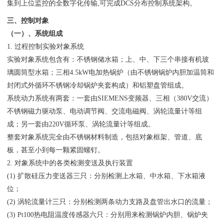
集到上位监控的全数字化传输,可完成DCS分布控制系统架构。
三、控制对象
（一）、系统组成
1. 过程控制实验对象系统
实验对象系统包含有：不锈钢储水箱；上、中、下三个串接有机玻
璃圆筒型水箱；三相4.5kW电加热锅炉（由不锈钢锅炉内胆加温筒和
封闭式外循环不锈钢冷却锅炉夹套构成）和铝塑盘管组成。
系统动力系统有两套：一套由SIEMENS变频器、三相（380V交流）
不锈钢磁力驱动泵、电动调节阀、交流电磁阀、涡轮流量计等组
成；另一套由220V循环泵、涡轮流量计等组成。
整套对象系统完全由不锈钢材料制造，包括对象框架、管道、底
板，甚至小到每一颗紧固螺钉。
2. 对象系统中的各类检测变送及执行装置
(1) 扩散硅压力变送器三只：分别检测上水箱、中水箱、下水箱液
位；
(2) 涡轮流量计三只：分别检测两条动力支路及盘管出水口的流量；
(3) Pt100热电阻温度传感器六只：分别用来检测锅炉内胆、锅炉夹