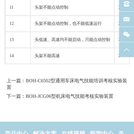
电话：40
11
头架不能点动控制
25
联系邮箱
12
头架不能点动控制，也不能低速运行
26
13
头低速、高速均不能启动，只能点动控制
27
返回
14
头架不能高速
28
上一篇：BOH-C6502型通用车床电气技能培训考核实验装
置
下一篇：BOH-JCG06型机床电气技能考核实验装置
产品中心
解决方案
在线视频
新闻中心
关