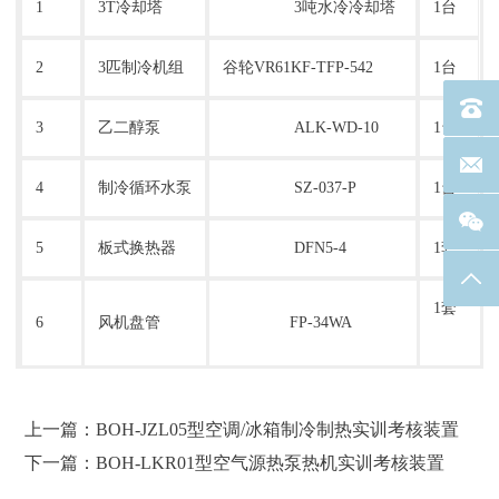
1
3T冷却塔
3吨水冷冷却塔
1台
2
3匹制冷机组
谷轮VR61KF-TFP-542
1台
电话：40
3
乙二醇泵
ALK-WD-10
1台
联系邮箱
4
制冷循环水泵
SZ-037-P
1台
5
板式换热器
DFN5-4
1套
返回
1套
6
风机盘管
FP-34WA
上一篇：BOH-JZL05型空调/冰箱制冷制热实训考核装置
下一篇：BOH-LKR01型空气源热泵热机实训考核装置