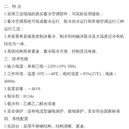
二、特 点
1.采用工业现场的真实蓄冷空调部件，与实际应用接轨；
2.蓄冷空调系统可组成蓄冷运行、取冷供冷运行和常规空调运行三种
运行工况；
3.本装置将直接蒸发制冰蓄冷、制冷剂内融冰取冷及大温差过冷有机
结合为一体。
4.系统结构简单紧凑、蓄冷取冷方便、控制灵活有效。
三、技术性能
1.输入电源：单相三线～220V±10% 50Hz
2.工作环境：温度-10℃～+40℃；相对湿度＜85%(25℃)；海拔＜
4000m
3.装置容量：＜4kVA
4.制冷剂：R134a
5.载冷剂：乙烯乙二醇水溶液
6.安全保护：设有电流型漏电保护、接地保护，安全符合国家标准
四、系统配置
1.实训台：采用不锈钢结构，结构清晰、紧凑。