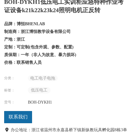
BOH-DYKH1低压电工实训柜应急特种作业考
证设备k21k22k23k24照明电机正反转
品牌：博恒BHENLAB
制造商：浙江博恒教学设备有限公司
产地：浙江
定制：可定制(包含外观、参数、配置)
质保期：一年（非人为故意、暴力损坏)
价格：联系销售人员
分类：
电工电子电拖
低压电工
标签：
货号：
BOH-DYKH1
联系我们
办公地址：浙江省温州市永嘉县桥下镇新纵教玩具孵化园8栋3单