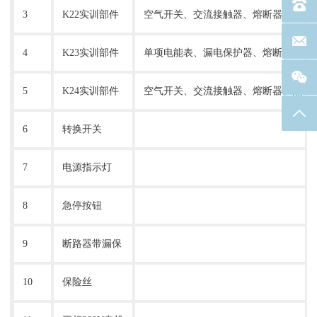
电话：40
3
K22实训部件
空气开关、交流接触器、熔断器、热继
联系邮箱
4
K23实训部件
单项电能表、漏电保护器、熔断器、照
5
K24实训部件
空气开关、交流接触器、熔断器、热继
返回
6
转换开关
7
电源指示灯
8
急停按钮
9
断路器带漏保
10
保险丝