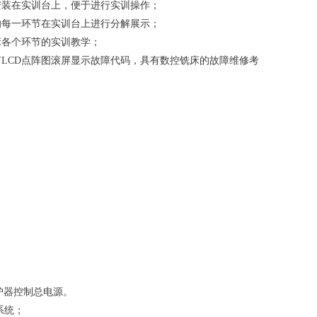
安装在实训台上，便于进行实训操作；
的每一环节在实训台上进行分解展示；
床各个环节的实训教学；
LCD点阵图滚屏显示故障代码，具有数控铣床的故障维修考
护器控制总电源。
床系统；