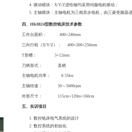
驱动模块：X/Y/Z进给轴均采用伺服电机驱动；
主轴模块：主轴电机为三相异步电机，由三菱变频器
四、HK0824型数控铣床技术参数
工作台面积： 400×240mm
三向行程（X/Y/Z）： 400×200×250mm
T形槽： 3×12mm
刀柄形式： 直柄
主轴电机功率： 0.55kw
主轴转速： 50～5000rpm
外形尺寸： 115cm×120m×160cm
五、实训项目
数控铣床电气系统的设计
数控系统的初始化