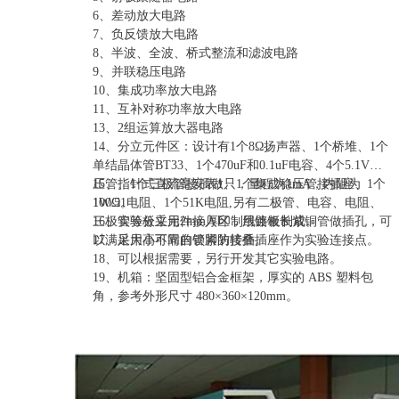
6、差动放大电路
7、负反馈放大电路
8、半波、全波、桥式整流和滤波电路
9、并联稳压电路
10、集成功率放大电路
11、互补对称功率放大电路
13、2组运算放大器电路
14、分立元件区：设计有1个8Ω扬声器、1个桥堆、1个
单结晶体管BT33、1个470uF和0.1uF电容、4个5.1V稳
压管、1个三极管接插做、1个集成稳压管接插座、1个
15、指针式直流毫安表1只，量程为1mA，内阻为
1W/51电阻、1个51K电阻,另有二极管、电容、电阻、
100Ω。
三极管等分立元件接入区，用镀银长紫铜管做插孔，可
16、实验板采用2mm厚印制线路板制成。
以满足大小不同的管脚的接插。
17、采用高可靠自锁紧防转叠插座作为实验连接点。
18、可以根据需要，另行开发其它实验电路。
19、机箱：坚固型铝合金框架，厚实的 ABS 塑料包
角，参考外形尺寸 480×360×120mm。