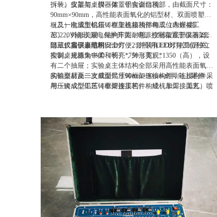
拆装。支架与桌脚一体，铝合金结构。
（一）仪器架：仪器架置于实训台顶部，由截面尺寸：
90mm×90mm，高性能表面氧化的铝型材、双面喷塑钢
板及一次成型铝压铸框架连接构件构成（非焊接工
（二）电源主机箱：在主机箱顶部每工位内嵌4路
艺），外形美观，结构牢固耐用。仪器架底部装有2套
AC220V输出,漏电保护开关，电源控制箱置于仪器架下
隐藏式扁平形照明LED灯，2套照明LED灯每工位独立
部，仪器仪表电用安全方便。并装有LED灯控制开关。
（三）实训桌结构：
控制。光源集中柔和明亮，外形美观。
实训桌规格为1600（长）*750（宽）*1350（高），设
有二个抽屉；实验桌主体结构全部采用高性能表面氧化
的铝型材及一次成型铝压铸框架连接构件，连接构件采
实验桌后面二支截面尺寸90mm×90mm桌脚向上延伸，
用压铸成型工艺（非焊接工艺），经机加工、抛丸、喷
与一次成型铝压铸框架连接构件构成（非焊接工艺）牢
砂，表面静电喷涂工艺，安装方便、快捷，用户可自行
固的支架，与仪器架、电源控制箱组成一个完整的实训
DIY组装。桌体立柱采用工业铝型材成型工艺，表面氧
屏。
化处理，截面尺寸：90mm×90mm，四面带槽，槽宽约
8mm，端部装有注塑成型配套塑料堵头。桌面采用
25mm三聚氰胺饰面板，配有一块防静电绝缘皮。贴桌
面板下设支撑框架，承受力不少于200kg。实训装置整
体简约不简单，高端大气，符合现代化产品审美和发展
趋势。