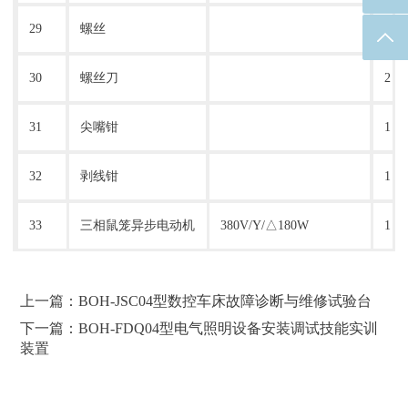
29
螺丝
90
返回
30
螺丝刀
2
31
尖嘴钳
1
32
剥线钳
1
33
三相鼠笼异步电动机
380V/Y/△180W
1
上一篇：BOH-JSC04型数控车床故障诊断与维修试验台
下一篇：BOH-FDQ04型电气照明设备安装调试技能实训
装置