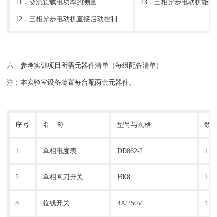
11．交流负载电功率的测量
23．三相异步电动机能
12．三相异步电动机直接启动控制
六、参考实训项目所需元器件清单（每组配备清单）
注：本
实验室设备
装置每台配两套元器件。
序号
名 称
型号与规格
数
1
单相电度表
DD862-2
1
2
单相闸刀开关
HK8
1
3
拉线开关
4A/250V
1