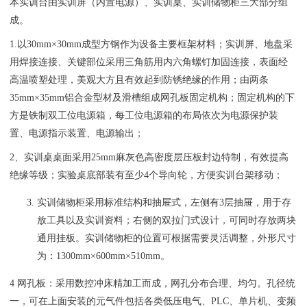
本实训台由实训屏（内置电源）、实训桌、实训储物柜三大部分组
成。
1.以30mm×30mm成型方钢作为设备主要框架材料；实训屏、地盘采
用焊接连接、关键部位采用三角筋用内六角螺钉加固连接，表面经
高温喷塑处理，美观大方且有效起到防锈绝缘的作用；由两条
35mm×35mm铝合金型材及滑槽组成网孔板固定机构；固定机构的下
方是铁制双工位电源箱，每工位电源箱的布局依次为电源保护装
置、电源指示装置、电源输出；
2、实训桌桌面采用25mm麻灰色高密度层压板封边特制，有效提高
绝缘等级；实验桌底部装有至少4个导向轮，方便实训台架移动；
实训储物柜采用标准结构和抽屉式，左侧有3层抽屉，用于存
放工具以及实训资料；右侧的双拉门式设计，可同时存放两块
通用挂板。实训储物柜的位置可根据需要灵活调整，外形尺寸
为：1300mm×600mm×510mm。
4 网孔板：采用数控冲床精加工而成，网孔分布合理、均匀。孔径统
一，可在上面安装的元气件包括各类低压电气、PLC、单片机、变频