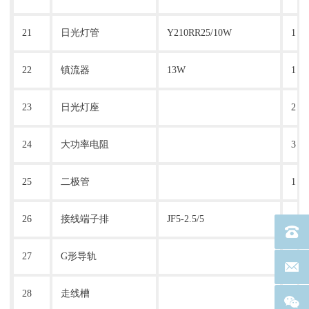
21
日光灯管
Y210RR25/10W
1
22
镇流器
13W
1
23
日光灯座
2
24
大功率电阻
3
25
二极管
1
26
接线端子排
JF5-2.5/5
5
电话：40
27
G形导轨
1
联系邮箱
28
走线槽
2米