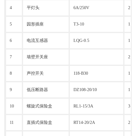
4
平灯头
6A/250V
2
5
园形插座
T3-10
1
6
电流互感器
LQG-0.5
1
7
墙壁开关座
2
8
声控开关
118-B30
1
9
低压断路器
DZ108-20/10
1
10
螺旋式保险盒
RL1-15/3A
3
11
直插式保险盒
RT14-20/2A
2