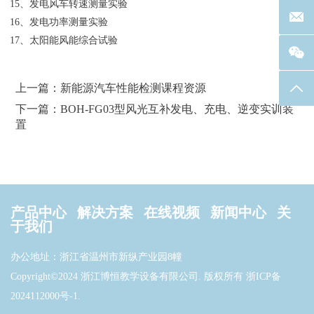
15、发电风车转速测量实验
联系邮箱
16、发电功率测量实验
17、太阳能风能综合试验
上一篇：新能源汽车性能检测课程资源
返回
下一篇：BOH-FG03型风光互补发电、充电、逆变实训装
置
产品中心
解决方案
在线视频
新闻中心
关
于我们
办公地址：浙江省温州市新纵产业园8幢
Copyright©2024 浙江博恒教学设备有限公司. 版权所有
浙ICP备
2024112000号-1
.