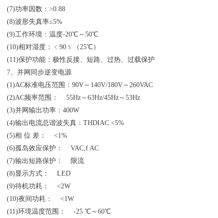
(7)功率因数：>0.88
(8)波形失真率≤5%
(9)工作环境：温度-20℃～50℃
(10)相对湿度：﹤90﹪（25℃）
(11)保护功能：极性反接、短路、过热、过载保护
7、并网同步逆变电源
(1)AC标准电压范围：90V～140V/180V～260VAC
(2)AC频率范围： 55Hz～63Hz/45Hz～53Hz
(3)并网输出功率：400W
(4)输出电流总谐波失真：THDIAC <5%
(5)相 位 差： <1%
(6)孤岛效应保护： VAC;f AC
(7)输出短路保护： 限流
(8)显示方式： LED
(9)待机功耗： <2W
(10)夜间功耗： <1W
(11)环境温度范围： -25 ℃～60℃