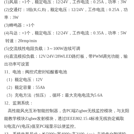
(1)风扇：×1个，额定电压：12/24V，工作电流：0.25A，功率：3W
(2)交通灯：1组(R,G,B)，额定电压：12/24V，工作电流：0.25A，功
率：3W
(3)蜂鸣器：×1个
(4)马达：×1个，额定电压：12/24V，工作电流：0.35A，功率：5W
转速：20rmp/min
(5)交流线性电阻负载：3～100W连续可调
(6)直流模拟负载：12V/24V/28WLED路灯板，带PWM调光功能，输
出功率可设置
11、电池：阀控式密封铅酸蓄电池
（1）额定电压：12V
（2）额定容量：55Ah
（3）充电方法（恒压），循环︰最大充电电流为5.6A
12、监测系统：
高性能风光互补智能控制器，含PC端Zigbee无线监控模块，与太阳
能教学模块Zigbee发射模块，透过IEEE802.15.4标准无线协定截取
I(电流)V(电压)值至PC端显示以便监控。