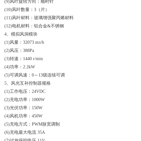
(9)风叶旋转方向：顺时针
(10)风叶数量：3（片）
(11)风叶材料：玻璃增强聚丙烯材料
(12)电机材料：铝合金&不锈钢
4、模拟风洞模块
(1)风量：32073 mз/h
(2)风压：388Pa
(3)转速：1440 r/min
(4)功率：2.2kW
(5)可调风速：0～13级连续可调
5、风光互补控制器规格
(1)工作电压：24VDC
(2)充电功率：1000W
(3)光伏功率：150W
(4)风机功率：450W
(5)充电方式：PWM脉宽调制
(6)充电最大电流 35A
(7)过放保护电压 11V