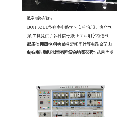
数字电路实验箱
BOH-SZDL型数字电路学习实验箱,设计豪华气
派,主机提供了多种信号源;正面印刷字符连线,反
面按装元器件,所有信号源频率计等电路全部由
品牌：博恒BHENLAB
CPLD芯片和双面板构成，所有器件均选用优质
制造商：浙江博恒教学设备有限公司
产品,使整机的品质得到提高。
产地：浙江
定制：可定制(包含外观、参数、配置)
质保期：一年（非人为故意、暴力损坏)
价格：联系销售人员