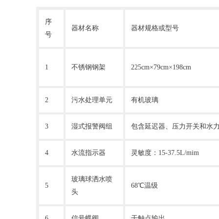
序
器材名称
器材规格或型号
号
1
不锈钢钢架
225cm×79cm×198cm
2
污水处理单元
有机玻璃
3
湿式报警阀组
包含延迟器、压力开关和水
4
水流指示器
灵敏度：15-37.5L/mim
玻璃球洒水喷
5
68℃温级
头
6
信号蝶阀
干触点输出