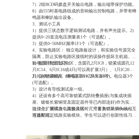
7）2组BCD码拨盘开关输出电路，输出端带保护功能。
8）由555时基电路组成的音响输出控制电路，并带有蜂
鸣器和喇叭输出设备。
3、测试小工具
1）提供三状态数字逻辑测试电路，并有声光提示。2)
提供0~20直流电压测量表1个（可选配）。
3）提供0~50MHZ频率计1个（可选配）。
4、实验电路区： 独立电路板设计，和实验信号源完全
隔离，防止实验电路区接线时的误操作损坏主机箱。实
验电路区配置如下：
1）配置开放式实验区，含圆孔2只IC8，锁紧或圆孔12
只IC14、6只IC16或4只(可以再扩展3只）、1只IC20、1
只IC40锁紧插座（兼容IC28/IC24/IC18等)。
2）提供8Ω喇叭、蜂鸣器和1×2开关各1个、电位器3个
(可选配）。
3）设计有导线测试座一组。
4）还设有多个高可靠锁紧式防转叠插座(与集成块插
座、镀银长紫铜管及固定器件等已内部连好)作为实验
连接点、测试点，实验接线时，只要拿锁紧插头线相互
5）2个扩展模块电路接入区：尺寸各为155×100mm，
连接即可。
可选配固定线路实验模块。学生可以进行创新性练习，
以提高学生的思维能力和动手能力。