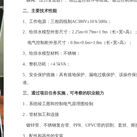
蝶阀、压力变送器）、组态监控软件等组成。通过控制系统
二、主要技术性能
1、工作电源：三相四线制AC380V±10％50Hz；
2、给排水模型外形尺寸：2.25m×0.79m×1.9m（长×宽×高）
电气控制柜外形尺寸：0.8m×0.6m×1.8m（长×宽×高）；
3、给排水模型材料：不锈钢；
4、整机功耗：<4.5kVA；
5、安全保护措施：具有接地保护、漏电过载保护、误操作
准。
三、通过项目任务实施，可考察的职业能力
1．系统竣工图和控制电气原理图绘制
2．管材加工和连接
镀锌管、不锈钢复合管、PPR、UPVC管的切割、套丝、熔
3．配件和器件的安装