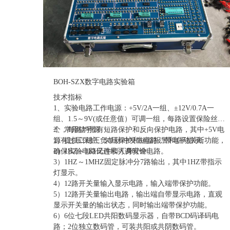
BOH-SZX数字电路实验箱
技术指标
1、实验电路工作电源：+5V/2A一组、±12V/0.7A一
组、1.5～9V(或任意值）可调一组，每路设置保险丝一
个，每路均带有短路保护和反向保护电路，其中+5V电
2、常用信号源
源有过压保护、欠压保护和短路报警和自动关断功能，
1）提供二组正负单脉冲发生电路，带电平指示。
确保实验电路元件和人身安全。
2）1HZ～1KHZ连续可调时钟电路。
3）1HZ～1MHZ固定脉冲分7路输出，其中1HZ带指示
灯显示。
4）12路开关量输入显示电路，输入端带保护功能。
5）12路开关量输出电路，输出端自带显示电路，直观
显示开关量的输出状态，同时输出端带保护功能。
6）6位七段LED共阳数码显示器，自带BCD码译码电
路；2位独立数码管，可装共阳或共阴数码管。