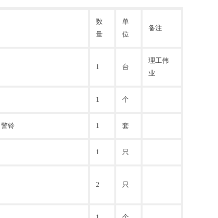
数
单
备注
量
位
理工伟
1
台
业
1
个
力警铃
1
套
1
只
2
只
1
个