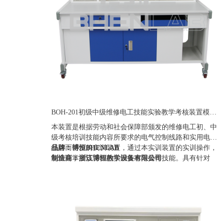
BOH-201初级中级维修电工技能实验教学考核装置模块化职教维修电工实训台
本装置是根据劳动和社会保障部颁发的维修电工初、中
级考核培训技能内容所要求的电气控制线路和实用电子
线路而研发的实训装置，通过本实训装置的实训操作，
品牌：博恒BHENLAB
能快速掌握该课程的实用技术与操作技能。具有针对
制造商：浙江博恒教学设备有限公司
性、实用性、科学性和先进性，该装置不仅可供学生实
产地：浙江
训操作，也是各劳动职业技能鉴定部门、大中专院校、
定制：可定制(包含外观、参数、配置)
职校、技校初级、中级维修电工技能考核的理想设备。
质保期：一年（非人为故意、暴力损坏)
价格：联系销售人员