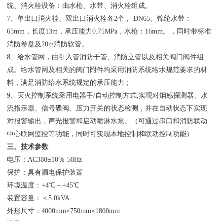
统、消火栓设备：由水枪、水带、消火栓组成。
7、单出口消火栓、双出口消火栓各2个， DN65。锦纶水带：
65mm，长度13m，承压能力0.75MPa，水枪：16mm。，同时带标准
消防卷盘及20m消防软管。
8、给水管网，由引入管消防干管、消防立管以及相关阀门阀件组
成。给水管网及相关的阀门附件均采用消防系统给水规范要求的材
料，满足消防给水系统规定的承压能力；
9、灭火控制系统采用电器手/自动控制方式,实现对烟感探测器、水
流指示器、信号碟阀、压力开关的状态检测，并在自动状态下实现
对报警输出，声光报警和启动喷淋水泵。（可通过串口和消防联动
中心联网监控等功能，同时可实现本地控制和联动控制功能）
三、技术参数
电压：AC380±10％ 50Hz
保护：具有漏电保护装置
环境温度：+4℃～+45℃
装置容量：＜5.0kVA
外形尺寸：4000mm×750mm×1800mm