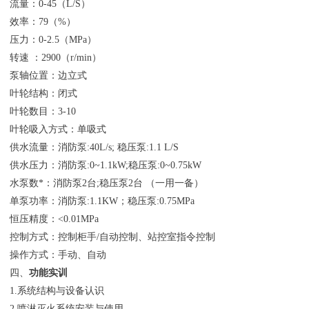
流量：0-45（L/S）
效率：79（%）
压力：0-2.5（MPa）
转速 ：2900（r/min）
泵轴位置：边立式
叶轮结构：闭式
叶轮数目：3-10
叶轮吸入方式：单吸式
供水流量：消防泵:40L/s; 稳压泵:1.1 L/S
供水压力：消防泵:0~1.1kW;稳压泵:0~0.75kW
水泵数*：消防泵2台;稳压泵2台 （一用一备）
单泵功率：消防泵:1.1KW；稳压泵:0.75MPa
恒压精度：<0.01MPa
控制方式：控制柜手/自动控制、站控室指令控制
操作方式：手动、自动
四、
功能实训
1.系统结构与设备认识
2.喷淋灭火系统安装与使用