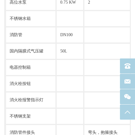
高位水泵
0.75 KW
2
不锈钢水箱
消防管
DN100
国内隔膜式气压罐
50L
电话：40
电器控制箱
联系邮箱
消火栓按钮
消火栓报警指示灯
返回
不锈钢支架
消防管件接头
弯头，抱箍接头