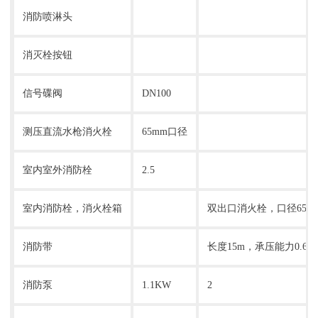
消防喷淋头
消灭栓按钮
信号碟阀
DN100
测压直流水枪消火栓
65mm口径
室内室外消防栓
2.5
室内消防栓，消火栓箱
双出口消火栓，口径65
消防带
长度15m，承压能力0.6M
消防泵
1.1KW
2