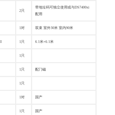
带地址码可独立使用或与DS7400xi
2只
配用
1对
双束 室外30米 室内90米
I
1只
6.1米×6.1米
1只
1只
配门磁
1只
1对
国产
1只
国产