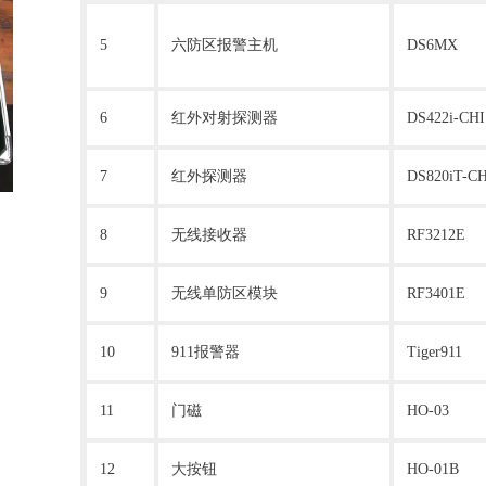
5
六防区报警主机
DS6MX
6
红外对射探测器
DS422i-CHI
7
红外探测器
DS820iT-CH
8
无线接收器
RF3212E
9
无线单防区模块
RF3401E
10
911报警器
Tiger911
11
门磁
HO-03
12
大按钮
HO-01B