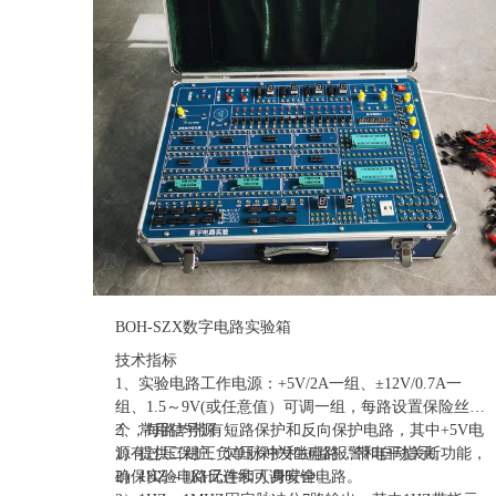
BOH-SZX数字电路实验箱
技术指标
1、实验电路工作电源：+5V/2A一组、±12V/0.7A一
组、1.5～9V(或任意值）可调一组，每路设置保险丝一
个，每路均带有短路保护和反向保护电路，其中+5V电
2、常用信号源
源有过压保护、欠压保护和短路报警和自动关断功能，
1）提供二组正负单脉冲发生电路，带电平指示。
确保实验电路元件和人身安全。
2）1HZ～1KHZ连续可调时钟电路。