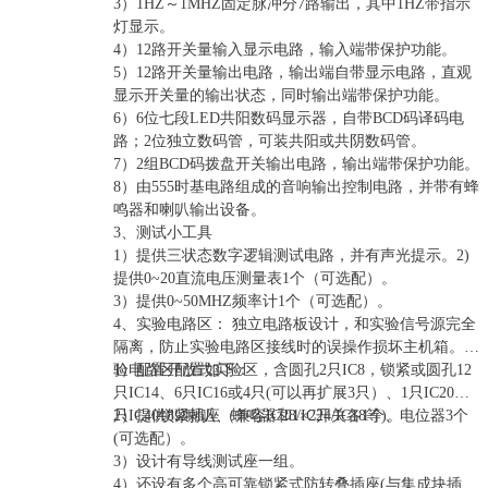
3）1HZ～1MHZ固定脉冲分7路输出，其中1HZ带指示
灯显示。
4）12路开关量输入显示电路，输入端带保护功能。
5）12路开关量输出电路，输出端自带显示电路，直观
显示开关量的输出状态，同时输出端带保护功能。
6）6位七段LED共阳数码显示器，自带BCD码译码电
路；2位独立数码管，可装共阳或共阴数码管。
7）2组BCD码拨盘开关输出电路，输出端带保护功能。
8）由555时基电路组成的音响输出控制电路，并带有蜂
鸣器和喇叭输出设备。
3、测试小工具
1）提供三状态数字逻辑测试电路，并有声光提示。2)
提供0~20直流电压测量表1个（可选配）。
3）提供0~50MHZ频率计1个（可选配）。
4、实验电路区： 独立电路板设计，和实验信号源完全
隔离，防止实验电路区接线时的误操作损坏主机箱。实
验电路区配置如下：
1）配置开放式实验区，含圆孔2只IC8，锁紧或圆孔12
只IC14、6只IC16或4只(可以再扩展3只）、1只IC20、1
只IC40锁紧插座（兼容IC28/IC24/IC18等)。
2）提供8Ω喇叭、蜂鸣器和1×2开关各1个、电位器3个
(可选配）。
3）设计有导线测试座一组。
4）还设有多个高可靠锁紧式防转叠插座(与集成块插