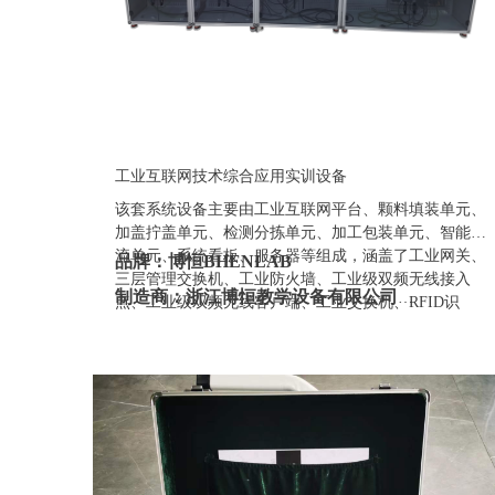
工业互联网技术综合应用实训设备
该套系统设备主要由工业互联网平台、颗料填装单元、
加盖拧盖单元、检测分拣单元、加工包装单元、智能物
流单元、系统看板、服务器等组成，涵盖了工业网关、
品牌：博恒BHENLAB
三层管理交换机、工业防火墙、工业级双频无线接入
制造商：浙江博恒教学设备有限公司
点、工业级双频无线客户端、工业交换机、RFID识
别、智能阀岛、远程IO、工业传感器、工业视觉等网
产地：浙江
络设备和产线虚拟仿真应用场景等。
定制：可定制(包含外观、参数、配置)
质保期：一年（非人为故意、暴力损坏)
价格：联系销售人员