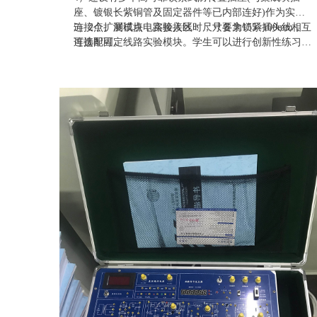
座、镀银长紫铜管及固定器件等已内部连好)作为实验
连接点、测试点，实验接线时，只要拿锁紧插头线相互
5）2个扩展模块电路接入区：尺寸各为155×100mm，
连接即可。
可选配固定线路实验模块。学生可以进行创新性练习，
以提高学生的思维能力和动手能力。