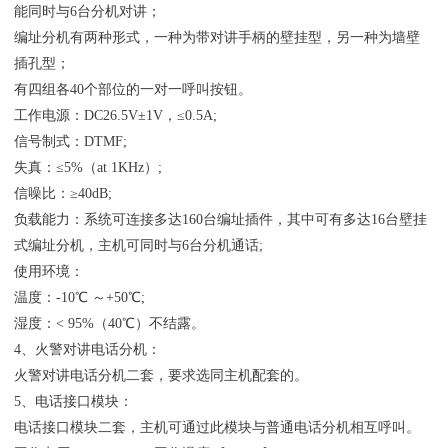
能同时与6台分机对讲；
编址分机有两种形式，一种为带对讲手柄的壁挂型，另一种为墙壁
插孔型；
有四组各40个部位的一对一呼叫按钮。
工作电源：DC26.5V±1V，≤0.5A;
信号制式：DTMF;
失真：≤5%（at 1KHz）;
信噪比：≥40dB;
负载能力：系统可连接多达160台编址插件，其中可有多达16台壁挂
式编址分机，主机可同时与6台分机通话;
使用环境：
温度：-10℃ ～+50℃;
湿度：< 95%（40℃）不结露。
4、火警对讲电话分机：
火警对讲电话分机二套，要求选同主机配套的。
5、电话接口模块：
电话接口模块二套，主机可通过此模块与普通电话分机相互呼叫。