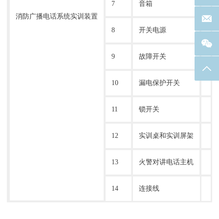
7
音箱
消防广播电话系统实训装置
联系邮箱
8
开关电源
9
故障开关
返回
10
漏电保护开关
11
锁开关
12
实训桌和实训屏架
13
火警对讲电话主机
14
连接线