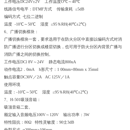
工作电压DC24V±2V 工作温度O℃～40℃
线路信号电平：DTMF方式 传输衰耗 ≤5dB
编码方式 七位二进制
温度 -10℃～50℃ 湿度 ≤95％RH(40℃±2℃)
6、广播切换模块：
广播切换模块一套，要求选用于在防火分区中直接以编码方式对消
防广播进行分区切换或楼层切换，也可用于防火分区内背景广播与
消防广播之间的切换控制。
工作电压DCl 8V～24V 静态电流800uA
动作电流2．0mA h形尺寸：1 00mm×80mm x 35mnl
触点容量DC30V／2A AC 125V／1A
使用环境
温度：-10℃～50℃ 湿度 ≤95％RH(40℃±2℃)
7、H-501吸顶音箱：
吸顶音箱二套。
额定输入音频电压100V～120V 输出功率：3W
特性阻抗：80Ω 特性灵敏度：90士3dB
外型尺寸 φ200mm×106mm