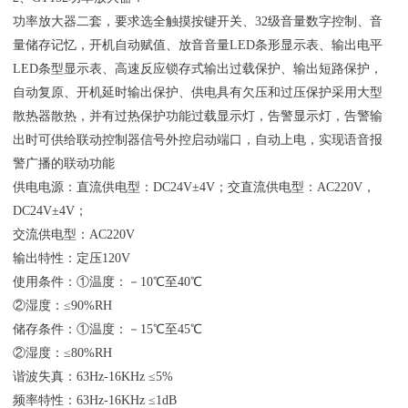
功率放大器二套，要求选全触摸按键开关、32级音量数字控制、音
量储存记忆，开机自动赋值、放音音量LED条形显示表、输出电平
LED条型显示表、高速反应锁存式输出过载保护、输出短路保护，
自动复原、开机延时输出保护、供电具有欠压和过压保护采用大型
散热器散热，并有过热保护功能过载显示灯，告警显示灯，告警输
出时可供给联动控制器信号外控启动端口，自动上电，实现语音报
警广播的联动功能
供电电源：直流供电型：DC24V±4V；交直流供电型：AC220V，
DC24V±4V；
交流供电型：AC220V
输出特性：定压120V
使用条件：①温度：－10℃至40℃
②湿度：≤90%RH
储存条件：①温度：－15℃至45℃
②湿度：≤80%RH
谐波失真：63Hz-16KHz ≤5%
频率特性：63Hz-16KHz ≤1dB