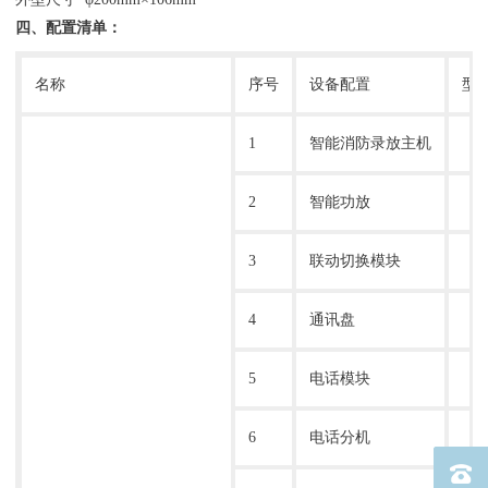
四、配置清单：
名称
序号
设备配置
型
1
智能消防录放主机
2
智能功放
3
联动切换模块
4
通讯盘
5
电话模块
6
电话分机
电话：40