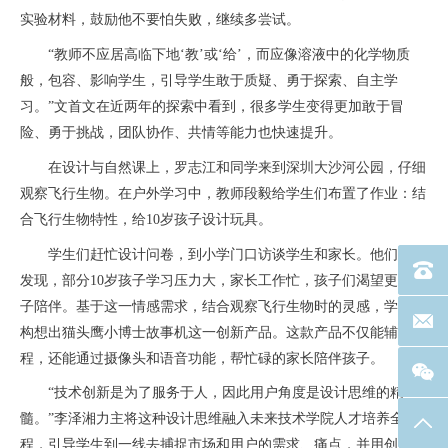
实验材料，鼓励他不要怕失败，继续多尝试。
“教师不应居高临下地‘教’或‘给’，而应像溶液中的化学物质
般，包容、影响学生，引导学生敢于质疑、勇于探索、自主学
习。”文首文在近两年的探索中看到，很多学生变得更加敢于冒
险、勇于挑战，团队协作、共情等能力也快速提升。
在设计与自然课上，罗志江和同学来到深圳大沙河公园，仔细
观察飞行生物。在户外学习中，教师段毅给学生们布置了作业：结
合飞行生物特性，给10岁孩子设计玩具。
学生们赶忙设计问卷，到小学门口访谈学生和家长。他们分析
电话：40
发现，部分10岁孩子学习压力大，家长工作忙，孩子们渴望更多亲
子陪伴。基于这一情感需求，结合观察飞行生物时的灵感，学生们
联系邮箱
构想出猫头鹰小博士故事机这一创新产品。这款产品不仅能辅导课
程，还能通过摄像头和语音功能，帮忙碌的家长陪伴孩子。
“技术创新是为了服务于人，因此用户角度是设计思维的精
髓。”李泽湘力主将这种设计思维融入未来技术学院人才培养全过
返回
程，引导学生到一线去捕捉市场和用户的需求、痛点，并用创新思