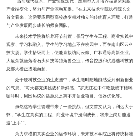
“当前现代技术、产业快速迭代，应用型人才培养端更需紧跟
产业端变化，努力与产业深融互促。”在未来技术学院执行院长文
首文看来，这需要应用型高校改变相对独立的传统育人环境，打造
与产业发展同步成长的师资团队。
未来技术学院将培养环节前置，倡导学生在工程、商业实践中
观察、学习和融入。学生的学习地点不在校园中，而在南山区云科
技大厦。学生拾级而上，便能直接访问云鲸、广和通等高新企业。
大厦旁就坐落着石头科技等独角兽企业，传音控股和优必选科技的
总部大楼正拔地而起。
处于硬科技企业的生态圈中，学生随时随地能感受到创新创业
的气息。“每天都充满挑战和新鲜感。”罗志江在中午吃饭或下楼喝
咖啡时，周围热议的话题总是离不开创业项目、仪器优化等。
虽然这给学生管理带来了一些挑战，但文首文认为，利远大于
弊，“学生在真实的工程、商业环境中浸润成长，将来上岗后能迅
速‘上手’”。
为力求模拟真实企业的运作环境，未来技术学院正将传统标准