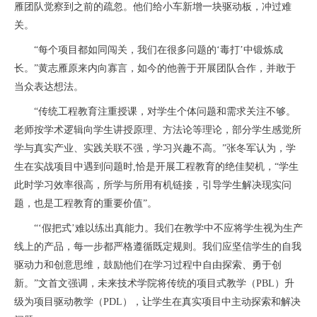
雁团队觉察到之前的疏忽。他们给小车新增一块驱动板，冲过难
关。
“每个项目都如同闯关，我们在很多问题的‘毒打’中锻炼成
长。”黄志雁原来内向寡言，如今的他善于开展团队合作，并敢于
当众表达想法。
“传统工程教育注重授课，对学生个体问题和需求关注不够。
老师按学术逻辑向学生讲授原理、方法论等理论，部分学生感觉所
学与真实产业、实践关联不强，学习兴趣不高。”张冬军认为，学
生在实战项目中遇到问题时,恰是开展工程教育的绝佳契机，“学生
此时学习效率很高，所学与所用有机链接，引导学生解决现实问
题，也是工程教育的重要价值”。
“‘假把式’难以练出真能力。我们在教学中不应将学生视为生产
线上的产品，每一步都严格遵循既定规则。我们应坚信学生的自我
驱动力和创意思维，鼓励他们在学习过程中自由探索、勇于创
新。”文首文强调，未来技术学院将传统的项目式教学（PBL）升
级为项目驱动教学（PDL），让学生在真实项目中主动探索和解决