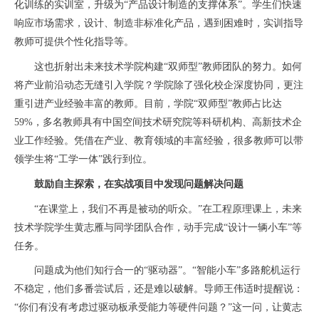
化训练的实训室，升级为“产品设计制造的支撑体系”。学生们快速
响应市场需求，设计、制造非标准化产品，遇到困难时，实训指导
教师可提供个性化指导等。
这也折射出未来技术学院构建“双师型”教师团队的努力。如何
将产业前沿动态无缝引入学院？学院除了强化校企深度协同，更注
重引进产业经验丰富的教师。目前，学院“双师型”教师占比达
59%，多名教师具有中国空间技术研究院等科研机构、高新技术企
业工作经验。凭借在产业、教育领域的丰富经验，很多教师可以带
领学生将“工学一体”践行到位。
鼓励自主探索，在实战项目中发现问题解决问题
“在课堂上，我们不再是被动的听众。”在工程原理课上，未来
技术学院学生黄志雁与同学团队合作，动手完成“设计一辆小车”等
任务。
问题成为他们知行合一的“驱动器”。“智能小车”多路舵机运行
不稳定，他们多番尝试后，还是难以破解。导师王伟适时提醒说：
“你们有没有考虑过驱动板承受能力等硬件问题？”这一问，让黄志