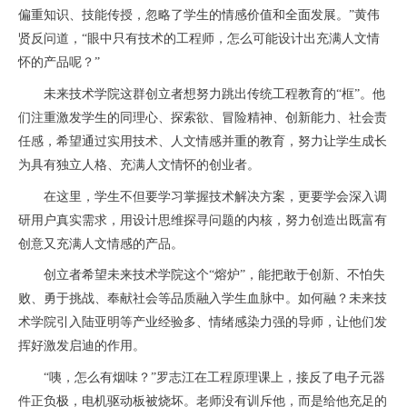
偏重知识、技能传授，忽略了学生的情感价值和全面发展。”黄伟
贤反问道，“眼中只有技术的工程师，怎么可能设计出充满人文情
怀的产品呢？”
未来技术学院这群创立者想努力跳出传统工程教育的“框”。他
们注重激发学生的同理心、探索欲、冒险精神、创新能力、社会责
任感，希望通过实用技术、人文情感并重的教育，努力让学生成长
为具有独立人格、充满人文情怀的创业者。
在这里，学生不但要学习掌握技术解决方案，更要学会深入调
研用户真实需求，用设计思维探寻问题的内核，努力创造出既富有
创意又充满人文情感的产品。
创立者希望未来技术学院这个“熔炉”，能把敢于创新、不怕失
败、勇于挑战、奉献社会等品质融入学生血脉中。如何融？未来技
术学院引入陆亚明等产业经验多、情绪感染力强的导师，让他们发
挥好激发启迪的作用。
“咦，怎么有烟味？”罗志江在工程原理课上，接反了电子元器
件正负极，电机驱动板被烧坏。老师没有训斥他，而是给他充足的