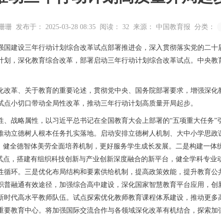
珊珊
发布于： 2025-03-28 08:35
阅读：
32
来源： 中国教育报
分类：
强国建设三年行动计划综合改革试点部署推进会，深入贯彻落实党的二十
年行动计划，深化教育综合改革，部署启动三年行动计划综合改革试点。中央
改革、关于教育的重要论述，贯彻党中央、国务院部署要求，增强深化教
试点小切口带动全局性改革，推动三年行动计划高质量开局起步。
战略属性，以习近平总书记在全国教育大会上部署的“五项重大任务”
推动立德树人根本任务扎实落地。启动安排立德树人机制、大中小学思政
系，健全德智体美劳全面培养机制，更好服务学生成长发展。二是构建一体
等试点，搭建有组织科技创新与产业创新深度融合的新平台，健全学科专业
性循环。三是优化布局结构和要素供给机制，提高政策效能，提升教育公
职普融通有效途径，加强综合高中建设，深化国家智慧教育平台应用，创新
新时代高水平教师队伍。试点探索优化教师教育课程体系建设，推动更多
重要教育中心。将加强国际交流合作与各领域深化改革有机结合，探索加