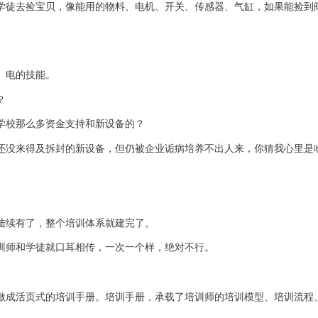
学徒去捡宝贝，像能用的物料、电机、开关、传感器、气缸，如果能捡到
、电的技能。
？
学校那么多资金支持和新设备的？
还没来得及拆封的新设备，但仍被企业诟病培养不出人来，你猜我心里是
。
。
陆续有了，整个培训体系就建完了。
训师和学徒就口耳相传，一次一个样，绝对不行。
做成活页式的培训手册。培训手册，承载了培训师的培训模型、培训流程