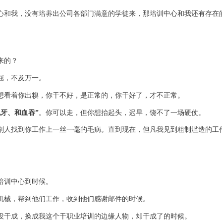
心和我，没有培养出公司各部门满意的学徒来，那培训中心和我还有存在
来的？
屈，不及万一。
想看着你出糗，你干不好，是正常的，你干好了，才不正常。
脱牙、和血吞”
。你可以走，但你想抬起头，迟早，饶不了一场硬仗。
别人找到你工作上一丝一毫的毛病。直到现在，但凡我见到粗制滥造的工
培训中心到时候。
机械，帮到他们工作，收到他们感谢邮件的时候。
没干成，换成我这个干职业培训的边缘人物，却干成了的时候。