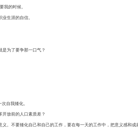
要我的时候。
职业生涯的自信。
就是为了要争那一口气？
一次自我矮化。
革开放前的人口素质差？
意义。不要矮化自己和自己的工作，要在每一天的工作中，把意义感和成