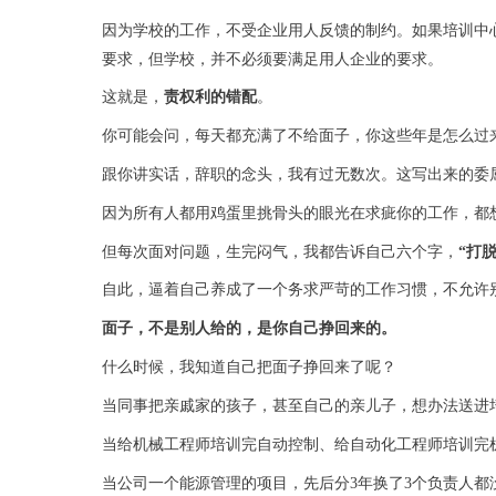
因为学校的工作，不受企业用人反馈的制约。如果培训中
要求，但学校，并不必须要满足用人企业的要求。
这就是，
责权利的错配
。
你可能会问，每天都充满了不给面子，你这些年是怎么过
跟你讲实话，辞职的念头，我有过无数次。这写出来的委
因为所有人都用鸡蛋里挑骨头的眼光在求疵你的工作，都
但每次面对问题，生完闷气，我都告诉自己六个字，
“打
自此，逼着自己养成了一个务求严苛的工作习惯，不允许
面子，不是别人给的，是你自己挣回来的。
什么时候，我知道自己把面子挣回来了呢？
当同事把亲戚家的孩子，甚至自己的亲儿子，想办法送进
当给机械工程师培训完自动控制、给自动化工程师培训完
当公司一个能源管理的项目，先后分
3
年换了
3
个负责人都