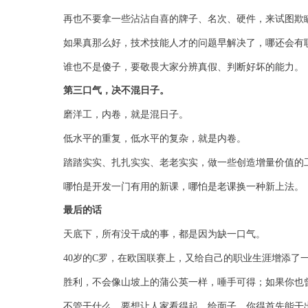
再也不要拿一些沾沾自喜的牌子、名次、硬件，来试图欺
如果真那么好，技术技能人才的问题早解决了，哪还会有
谁也不是傻子，要敬畏大家分辨真假、判断好坏的能力。
第三口气，决不混日子。
磨洋工，内卷，就是混日子。
低水平的重复，低水平的复杂，就是内卷。
踏踏实实、扎扎实实、老老实实，做一些创造增量价值的
哪怕是开发一门有用的新课，哪怕是老课换一种新上法。
最后的话
天底下，所有没干成的事，都是因为缺一口气。
40岁的C罗，在欧国联赛上，又给自己的职业生涯增添了
胜利，不会像山坡上的蒲公英一样，唾手可得；如果你也
不管干什么，要想让人家看得起、给面子，你得首先能干