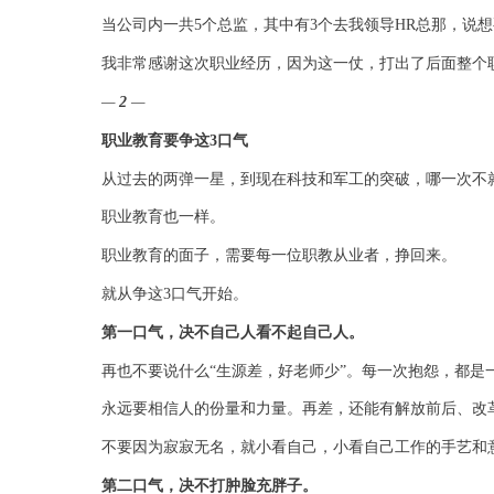
当公司内一共
5
个总监，其中有
3
个去我领导
HR
总那，说想
我非常感谢这次职业经历，因为这一仗，打出了后面整个
—
2
—
职业教育要争这3口气
从过去的两弹一星，到现在科技和军工的突破，哪一次不
职业教育也一样。
职业教育的面子，需要每一位职教从业者，挣回来。
就从争这
3
口气开始。
第一口气，决不自己人看不起自己人。
再也不要说什么“生源差，好老师少”。
每一次抱怨，都是
永远要相信人的份量和力量。
再差，还能有解放前后、改
不要因为寂寂无名，就小看自己，小看自己工作的手艺和
第二口气，决不打肿脸充胖子。