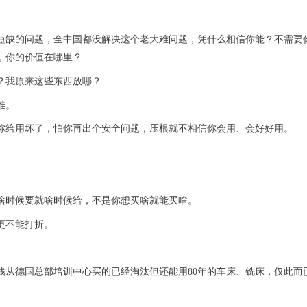
短缺的问题，全中国都没解决这个老大难问题，凭什么相信你能？不需要
，你的价值在哪里？
？我原来这些东西放哪？
难。
你给用坏了，怕你再出个安全问题，压根就不相信你会用、会好好用。
啥时候要就啥时候给，不是你想买啥就能买啥。
更不能打折。
钱从德国总部培训中心买的已经淘汰但还能用
80
年的车床、铣床，仅此而