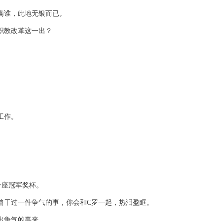
瞒谁，此地无银而已。
职教改革这一出？
工作。
一座冠军奖杯。
曾干过一件争气的事，你会和C罗一起，热泪盈眶。
出争气的事来。