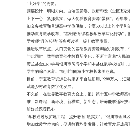
“上好学”的需要。
顶层设计，明晰方向。自治区党委、政府印发《全区基础教
上下一心，紧抓落实。做大优质教育资源“蛋糕”。近年来
加义务教育和普通高中学位供给，宁夏50%以上的小学和
推动教育教学改革。“基础教育课程教学改革深化行动”，
学教师“县管校聘”等多项改革，提升教育质量。
推进改革试点。人口变化的基础教育资源调配机制改革、
与此同时，数字教育催生教育新变化，不断丰富着“人民满
贺兰县金山小学与银川市阅海小学和本县优质学校结对，
学生的综合素养。”银川市阅海小学校长朱美燕说。
目前，宁夏教育资源公共服务平台注册用户288万人，汇
赋能乡村教育数字化发展。
不久前，在世界数字教育大会上，银川第十五中学教师高
准、新课程、新环境、新模式、新生态，培养能够适应技
解好难题暖民心
“学校通过改扩建工程，提升教育‘硬实力’。”银川市金凤
增加优质学位供给，促进教育均衡发展，让教育发展成果