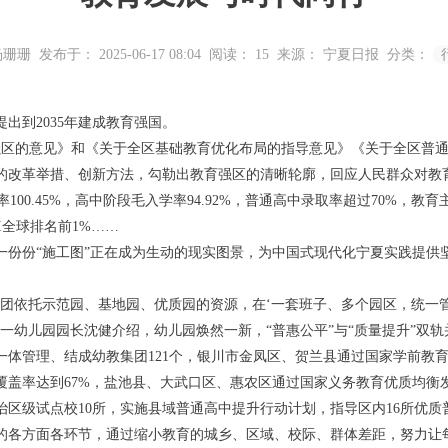
杨珊珊
发布于： 2025-06-17 08:04
阅读：
15
来源： 宁夏日报
分类：
出到2035年建成教育强国。
强区的意见》和《关于全区基础教育优化布局的指导意见》《关于全区普通
的改革举措、创新方法，勾勒出教育强区的清晰轮廓，回应人民群众对教
率100.45%，高中阶段毛入学率94.92%，普通高中录取率超过70%
I全球排名前1%……
一份份“施工图”正在成为生动的现实图景，为中国式现代化宁夏实践提供
集团依托示范园、基地园、优质园的资源，在‘一套班子、多个园区，统一管
一幼儿园园长沈健介绍，幼儿园焕然一新，“普惠公平”与“质量提升”双轨
体管理、结成幼教集团121个，银川市金凤区、贺兰县通过国家学前教育
覆盖率达到67%，盐池县、大武口区、惠农区通过国家义务教育优质均衡
区级试点校10所，实施县域普通高中提升行动计划，指导区内16所优质
的各方面各环节，通过缩小教育的城乡、区域、校际、群体差距，努力让