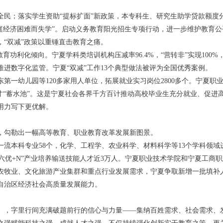
民；落实学生资助“提标扩面”新政策，本专科生、研究生助学贷款额度分别
庭经济困难而失学”。启动义务教育阳光招生专项行动，进一步维护教育公
“双减”政策以重锤直击教育之痛。
育功利化倾向。宁夏学科类培训机构压减率96.4%，“营转非”实现10
进数字化监管。宁夏“双减”工作13个典型做法被评为全国优秀案例。
一幼儿园等120多家用人单位，拓展就业实习岗位2800多个。宁夏职业
才“蓄水池”。这是宁夏社会各界千方百计推动高校毕业生充分就业、促进
用力写下更优解。
，勾勒出一幅高等教育、职业教育改革发展新图景。
本科专业58个，化学、工程学、农业科学、材料科学等13个学科领域进入E
特六优+N”产业培养输送技能人才近3万人。宁夏职业技术学院和宁夏工商
农牧业、文化旅游产业集群和重点行业发展需求，宁夏争取新增一批填补
自治区经济社会高质量发展能力。
》，字里行间充满破题前行的信心与力量——集纳百姓需求、社会需求、