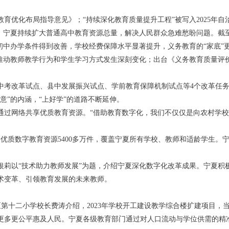
育优化布局指导意见》；“持续深化教育质量提升工程”被写入2025年自
，宁夏持续扩大普通高中教育资源总量，解决人民群众急难愁盼问题。截至
初中办学条件得到改善，学校经费保障水平显著提升，义务教育的“家底”
推动教师教学行为和学生学习方式发生深刻变化；出台《义务教育质量评价
中考改革试点、县中发展振兴试点、学前教育保障机制试点等4个改革任
意”的内涵，“上好学”的道路不断延伸。
通过网络共享优质教育资源。“借助教育数字化，我们不仅仅是向农村学
聚优质数字教育资源5400多万件，覆盖宁夏所有学校、教师和适龄学生
银莉以“技术助力教师发展”为题，介绍宁夏深化数字化改革成果。宁夏积
术变革、引领教育发展的未来教师。
区第十二小学校长费涛介绍，2023年学校开工建设教学综合楼扩建项目，
更多更公平惠及人民。宁夏各级教育部门通过对人口流动与学位供需的精准