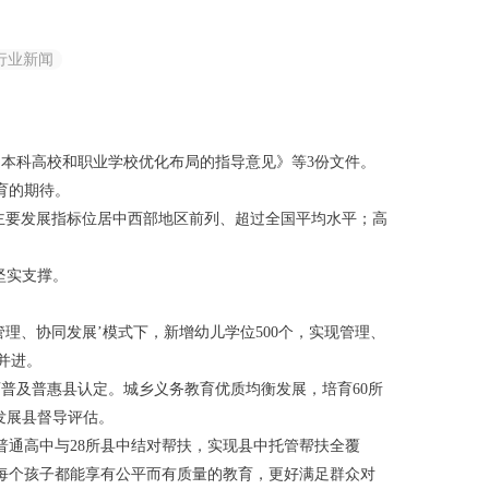
行业新闻
本科高校和职业学校优化布局的指导意见》等3份文件。
育的期待。
，教育主要发展指标位居中西部地区前列、超过全国平均水平；高
坚实支撑。
理、协同发展’模式下，新增幼儿学位500个，实现管理、
并进。
普及普惠县认定。城乡义务教育优质均衡发展，培育60所
发展县督导评估。
普通高中与28所县中结对帮扶，实现县中托管帮扶全覆
每个孩子都能享有公平而有质量的教育，更好满足群众对