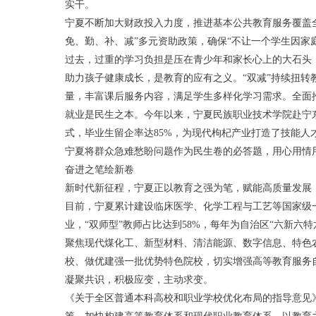
实干。
宁夏不断加大财政投入力度，推进基本公共教育服务覆盖全
免、勤、补、减”多元资助政策，确保“不让一个学生因家
过去，过重的学习负担是压在青少年和家长心上的大石头，
助力孩子健康成长，是教育的应有之义。“双减”持续扭转教
量，丰富课后服务内容，满足学生多样化学习需求。全面推
就业是民生之本。今年以来，宁夏民族职业技术学院赴宁东第
式，毕业生留企率达85%，为现代枸杞产业打造了技能人
宁夏将群众急难愁盼问题作为民生卷的必答题，用心用情
奋进之笔绘新卷
新时代新征程，宁夏正以教育之强为笔，赋能高质量发展
目前，宁夏累计建设临床医学、化学工程与工艺等国家级一流
业，“双师型”教师占比达到58%，每年为自治区“六新六
聚焦现代煤化工、新型材料、清洁能源、数字信息、特色
校、做优建强一批优势特色院校，切实增强高等教育服务
凝聚共识，积极应变，主动求变。
《关于全区普通本科高校和职业学校优化布局的指导意见