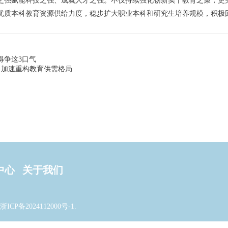
之强赋能科技之强、成就人才之强。不仅持续强化创新实干教育之策，更关
优质本科教育资源供给力度，稳步扩大职业本科和研究生培养规模，积极
得争这3口气
 加速重构教育供需格局
中心
关于我们
浙ICP备2024112000号-1
.