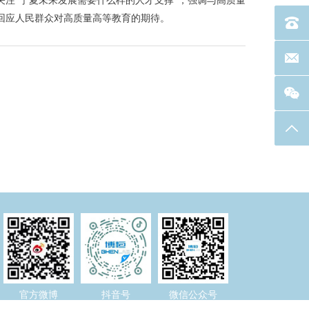
注“宁夏未来发展需要什么样的人才支撑”，强调与高质量
回应人民群众对高质量高等教育的期待。
电话：40
联系邮箱
返回
官方微博
抖音号
微信公众号