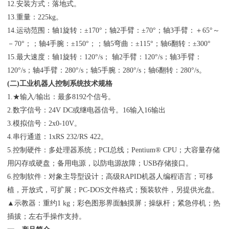
12.安装方式：落地式。
13.重量：225kg。
14.运动范围：轴1旋转：±170°；轴2手臂：±70°；轴3手臂：＋65°～
－70°；；轴4手腕：±150°；；轴5弯曲：±115°；轴6翻转：±300°
15.最大速度：轴1旋转：120°/s； 轴2手臂：120°/s；轴3手臂：
120°/s；轴4手臂：280°/s；轴5手腕：280°/s；轴6翻转：280°/s。
(二)工业机器人控制系统技术规格
1.★输入/输出：最多8192个信号。
2.数字信号：24V DC或继电器信号。16输入16输出
3.模拟信号：2x0-10V。
4.串行通道：1xRS 232/RS 422。
5.控制硬件：多处理器系统；PCI总线；Pentium® CPU；大容量存储
用闪存或硬盘；备用电源，以防电源故障；USB存储接口。
6.控制软件：对象主导型设计；高级RAPID机器人编程语言；可移
植，开放式，可扩展；PC-DOS文件格式；预装软件，另提供光盘。
▲示教器：重约1 kg；彩色图形界面触摸屏；操纵杆；紧急停机；热
插拔；左右手操作支持。