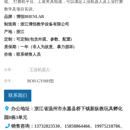
或、 打磨机平台、工装夹具组成，可以满足工业机器人及工业打磨
教学及项目实训。
品牌：博恒BHENLAB
制造商：浙江博恒教学设备有限公司
产地：浙江
定制：可定制(包含外观、参数、配置)
质保期：一年（非人为故意、暴力损坏)
价格：联系销售人员
分类：
工业机器人
货号：
BOH-GY08H型
联系我们
办公地址：浙江省温州市永嘉县桥下镇新纵教玩具孵化
园8栋3单元
销售咨询：13732023530、15858864466、19975218786
、