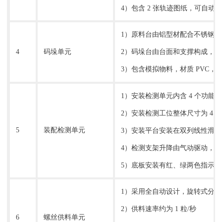
4）包含 2 张轨迹图纸，可自动吸
1）原料台由铝型材配合不锈钢导
2）码垛台由台面和支撑构成，台面为
4
码垛单元
3）包含模拟物料，材质 PVC，尺
1）安装检测单元内含 4 个功
2）安装检测工位整体尺寸为 410
5
装配检测单元
3）安装平台安装在双列线性滑轨上，
4）检测支架升降由气动驱动，内径 
5）底板安装有红、绿两色指示
1）采用全自动设计，旋转式分
2）供料速率约为 1 粒/秒
6
螺丝供料单元