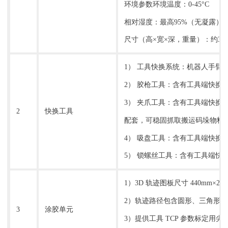
环境参数环境温度：0-45°C
相对湿度：最高95%（无凝露）
尺寸（高×宽×深，重量）：约310×44
1） 工具快换系统：机器人手臂安
2） 胶枪工具：含有工具端快换
3） 夹爪工具：含有工具端快换
2
快换工具
配套，可稳固抓取搬运码垛物料，总长
4） 吸盘工具：含有工具端快换模
5） 锁螺丝工具：含有工具端快
1）3D 轨迹图板尺寸 440mm×
2）轨迹路径包含圆形、三角形
3
涂胶单元
3）提供工具 TCP 参数标定用