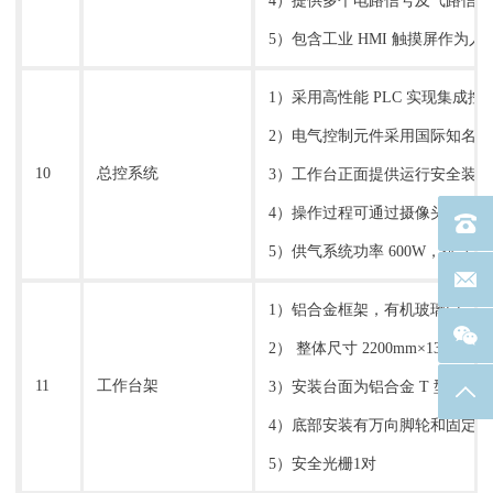
4）提供多个电路信号及气路信
5）包含工业 HMI 触摸屏作为人机交互
1）采用高性能 PLC 实现集成
2）电气控制元件采用国际知名
10
总控系统
3）工作台正面提供运行安全装置，
4）操作过程可通过摄像头采集记录，
电话：40
5）供气系统功率 600W，排气量 
联系邮箱
1）铝合金框架，有机玻璃门，
2） 整体尺寸 2200mm×1350mm×
11
工作台架
3）安装台面为铝合金 T 型槽，台面尺
返回
4）底部安装有万向脚轮和固定
5）安全光栅1对