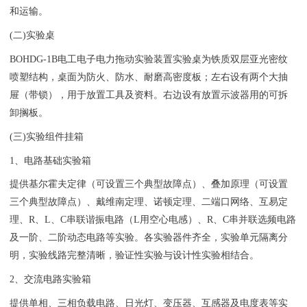
和运输。
(二)实验桌
BOHDG-1B
电工电子电力拖动实验装置
实验桌为铁质双层亚光密纹
喷塑结构，桌面为防火、防水、耐磨高密度板；左右设有两个大抽
屉（带锁），用于放置工具及资料。右边设有放置示波器用的可拆
卸搁板。
(三)实验组件挂箱
1、电路基础实验箱
提供基尔霍夫定律（可设置三个典型故障点）、叠加原理（可设置
三个典型故障点）、戴维南定理、诺顿定理、二端口网络、互易定
理、R、L、C串联谐振电路（L用空心电感）、R、C串并联选频电路
及一阶、二阶动态电路等实验。各实验器件齐全，实验单元隔离分
明，实验线路完整清晰，验证性实验与设计性实验相结合。
2、交流电路实验箱
提供单相、三相负载电路、日光灯、变压器、互感器及电度表等实