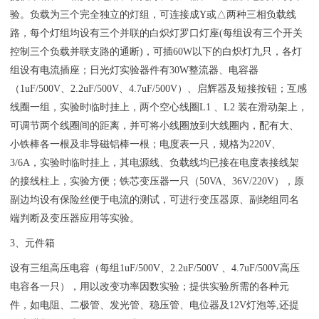
验。负载为三个完全独立的灯组，可连接成Y或△两种三相负载线
路，每个灯组均设有三个并联的白炽灯罗口灯座(每组设有三个开关
控制三个负载并联支路的通断)，可插60W以下的白炽灯九只，各灯
组设有电流插座；日光灯实验器件有30W整流器、电容器
（1uF/500V、2.2uF/500V、4.7uF/500V）、启辉器及短接按钮；互感
线圈一组，实验时临时挂上，两个空心线圈L1 、L2 装在滑动架上，
可调节两个线圈间的距离，并可将小线圈放到大线圈内，配有大、
小铁棒各一根及非导磁铝棒一根；电度表一只，规格为220V、
3/6A，实验时临时挂上，其电源线、负载线均已接在电度表接线架
的接线柱上，实验方便；铁芯变压器一只（50VA、36V/220V），原
副边均设有保险丝便于电流的测试，可进行变压器原、副绕组同名
端判断及变压器应用等实验。
3、元件箱
设有三组高压电容（每组1uF/500V、2.2uF/500V 、4.7uF/500V高压
电容各一只），用以改变功率因数实验；提供实验所需的各种元
件，如电阻、二极管、发光管、稳压管、电位器及12V灯泡等,还提