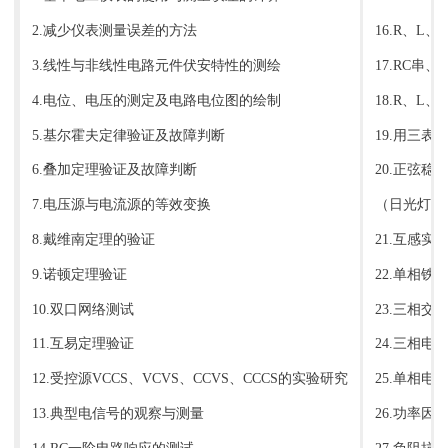
2.减少仪表测量误差的方法
16.R、L
3.线性与非线性电路元件伏安特性的测绘
17.RC串
4.电位、电压的测定及电路电位图的绘制
18.R、L
5.基尔霍夫定律验证及故障判断
19.用三
6.叠加定理验证及故障判断
20.正弦
7.电压源与电流源的等效变换
（日光灯功
8.戴维南定理的验证
21.互感实
9.诺顿定理验证
22.单相
10.双口网络测试
23.三相
11.互易定理验证
24.三相电
12.受控源VCCS、VCVS、CCVS、CCCS的实验研究
25.单相电
13.典型电信号的观察与测量
26.功率