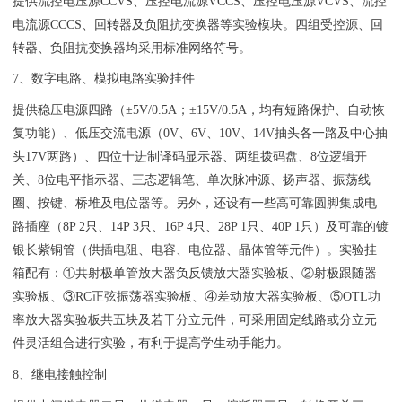
提供流控电压源CCVS、压控电流源VCCS、压控电压源VCVS、流控
电流源CCCS、回转器及负阻抗变换器等实验模块。四组受控源、回
转器、负阻抗变换器均采用标准网络符号。
7、数字电路、模拟电路实验挂件
提供稳压电源四路（±5V/0.5A；±15V/0.5A，均有短路保护、自动恢
复功能）、低压交流电源（0V、6V、10V、14V抽头各一路及中心抽
头17V两路）、四位十进制译码显示器、两组拨码盘、8位逻辑开
关、8位电平指示器、三态逻辑笔、单次脉冲源、扬声器、振荡线
圈、按键、桥堆及电位器等。另外，还设有一些高可靠圆脚集成电
路插座（8P 2只、14P 3只、16P 4只、28P 1只、40P 1只）及可靠的镀
银长紫铜管（供插电阻、电容、电位器、晶体管等元件）。实验挂
箱配有：①共射极单管放大器负反馈放大器实验板、②射极跟随器
实验板、③RC正弦振荡器实验板、④差动放大器实验板、⑤OTL功
率放大器实验板共五块及若干分立元件，可采用固定线路或分立元
件灵活组合进行实验，有利于提高学生动手能力。
8、继电接触控制