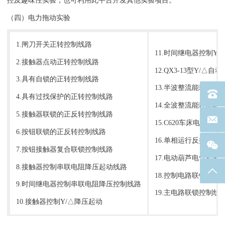
控及趣味性实验，也可利用此平台开发其他实验项目。
（四）电力拖动实验
1.闸刀开关正转控制线路
11.时间继电器控制Y
2.接触器点动正转控制线路
12.QX3-13型Y/△
3.具有自锁的正转控制线路
13.半波整流能耗制动
电话：40
4.具有过找保护的正转控制线路
14.全波整流能耗制动
5.接触器联锁的正反转控制线路
联系邮箱
15.C620车床电气控制
6.按钮联锁的正反转控制线路
16.单相运行反接制动
7.按钮接触器复合联锁控制线路
17.电动葫芦电气控制
8.接触器控制串联电阻降压起动线路
返回
18.控制电路联锁控制
9.时间继电器控制串联电阻降压控制线路
19.主电路联锁控制线
10.接触器控制Y/△降压起动