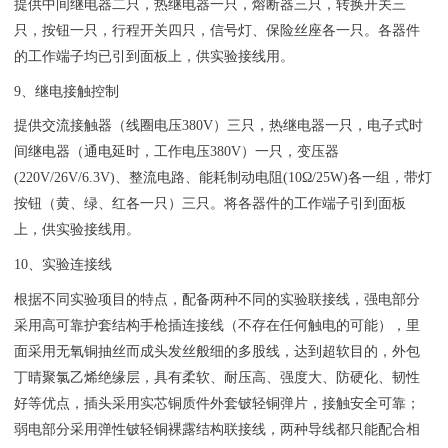
提供中间继电器二只，热继电器一只，熔断器三只，转换开关三
只，按钮一只，行程开关四只，信号灯、保险丝座各一只。各器件
的工作端子均已引到面板上，供实验接线用。
9、继电接触控制
提供交流接触器（线圈电压380V）三只，热继电器一只，电子式时
间继电器（通电延时，工作电压380V）一只，变压器
(220V/26V/6.3V)、整流电路、能耗制动电阻(10Ω/25W)各一组，带灯
按钮（黄、绿、红各一只）三只。将各器件的工作端子引到面板
上，供实验接线用。
10、实验连接线
根据不同实验项目的特点，配备两种不同的实验联接线，强电部分
采用高可靠护套结构手枪插连接线（不存在任何触电的可能），里
面采用无氧铜抽丝而成头发丝般细的多股线，达到超软目的，外包
丁晴聚氯乙烯绝缘层，具有柔软、耐压高、强度大、防硬化、韧性
好等优点，插头采用实芯铜质件外套铍轻铜弹片，接触安全可靠；
弱电部分采用弹性铍轻铜裸露结构联接线，两种导线都只能配合相