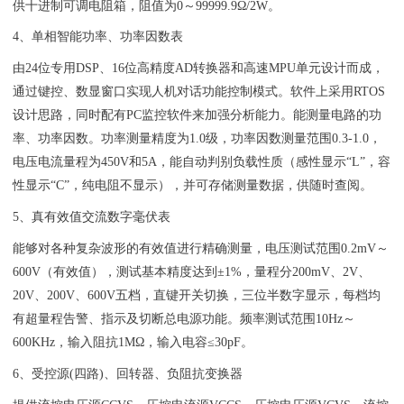
供十进制可调电阻箱，阻值为0～99999.9Ω/2W。
4、单相智能功率、功率因数表
由24位专用DSP、16位高精度AD转换器和高速MPU单元设计而成，
通过键控、数显窗口实现人机对话功能控制模式。软件上采用RTOS
设计思路，同时配有PC监控软件来加强分析能力。能测量电路的功
率、功率因数。功率测量精度为1.0级，功率因数测量范围0.3-1.0，
电压电流量程为450V和5A，能自动判别负载性质（感性显示“L”，容
性显示“C”，纯电阻不显示），并可存储测量数据，供随时查阅。
5、真有效值交流数字毫伏表
能够对各种复杂波形的有效值进行精确测量，电压测试范围0.2mV～
600V（有效值），测试基本精度达到±1%，量程分200mV、2V、
20V、200V、600V五档，直键开关切换，三位半数字显示，每档均
有超量程告警、指示及切断总电源功能。频率测试范围10Hz～
600KHz，输入阻抗1MΩ，输入电容≤30pF。
6、受控源(四路)、回转器、负阻抗变换器