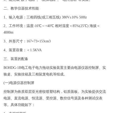
二、
教学仪器
技术性能
1、输入电源：三相四线(或三相五线) 380V±10% 50Hz
2、工作环境：温度-10℃～+40℃ 相对湿度＜85%(25℃) 海拔＜
4000m
3、外形尺寸：167×73×153cm3
4、装置容量：＜1.5KVA
三、装置的配备
BOHDG-1B
电工电子电力拖动实验装置
主要由电源仪器控制屏、实
验桌、实验挂箱及三相鼠笼电机等组成。
(一)电源仪器控制屏
控制屏为铁质双层亚光密纹喷塑结构，铝质面板。为实验提供交流
电源、直流电源、恒流源、受控源、数控信号源及各种测试仪表
等。具体功能如下：