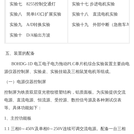
实验七 8255控制交通灯
实验十七 步进电机实验
实验八 简单I/O口扩展实验
实验十八 直流电机实验
实验九 A/D转换实验
实验十九 外部中断（急救车与
实验十 D/A输出方波
五、装置的配备
BOHDG-1D 电工电子电力拖动PLC单片机综合实验装置主要由电
源仪器控制屏、实验桌、实验挂箱及三相鼠笼电机等组成。
（一）电源仪器控制屏
控制屏为铁质双层亚光密纹喷塑结构，铝质面板。为实验提供交流
电源、直流电源、恒流源、受控源、数控信号源及各种测试仪表
等。具体功能如下：
1、主控功能板
1.1 三相0～450V及单相0～250V连续可调交流电源。配备一台三相