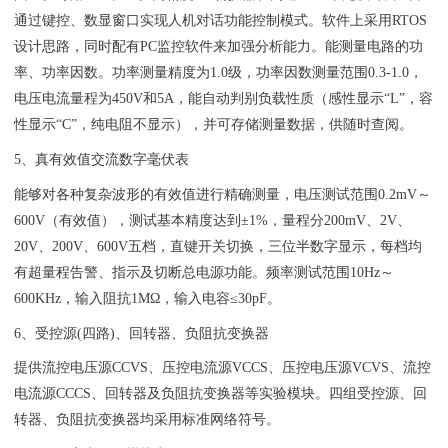
通过键控、数显窗口实现人机对话功能控制模式。软件上采用RTOS
设计思路，同时配有PC监控软件来加强分析能力。能测量电路的功
率、功率因数。功率测量精度为1.0级，功率因数测量范围0.3-1.0，
电压电流量程为450V和5A，能自动判别负载性质（感性显示“L”，容
性显示“C”，纯电阻不显示），并可存储测量数据，供随时查阅。
5、真有效值交流数字毫伏表
能够对各种复杂波形的有效值进行精确测量，电压测试范围0.2mV～
600V（有效值），测试基本精度达到±1%，量程分200mV、2V、
20V、200V、600V五档，直键开关切换，三位半数字显示，每档均
有超量程告警、指示及切断总电源功能。频率测试范围10Hz～
600KHz，输入阻抗1MΩ，输入电容≤30pF。
6、受控源(四路)、回转器、负阻抗变换器
提供流控电压源CCVS、压控电流源VCCS、压控电压源VCVS、流控
电流源CCCS、回转器及负阻抗变换器等实验模块。四组受控源、回
转器、负阻抗变换器均采用标准网络符号。