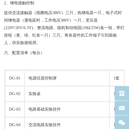
2、继电接触控制
提供交流接触器（线圈电压380V）三只，热继电器一只，电子式时
间继电器（通电延时，工作电压380V）一只，变压器
(220V/26V/6.3V)、整流电路、能耗制动电阻(10Ω/25W)各一组，带灯
按钮（黄、绿、红各一只）三只。将各器件的工作端子引到面板
上，供实验接线用。
六、配置清单（每台）
DG-01
电源仪器控制屏
1套
电话：40
DG-02
实验桌
1张
联系邮箱
DG-03
电路基础实验挂件
1套
DG-04
交流电路实验挂件
1套