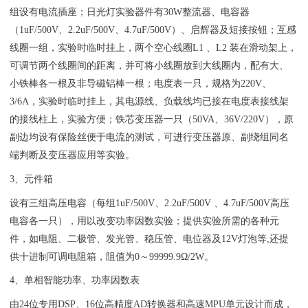
组设有电流插座；日光灯实验器件有30W整流器、电容器
（1uF/500V、2.2uF/500V、4.7uF/500V）、启辉器及短接按钮；互感
线圈一组，实验时临时挂上，两个空心线圈L1 、L2 装在滑动架上，
可调节两个线圈间的距离，并可将小线圈放到大线圈内，配有大、
小铁棒各一根及非导磁铝棒一根；电度表一只，规格为220V、
3/6A，实验时临时挂上，其电源线、负载线均已接在电度表接线架
的接线柱上，实验方便；铁芯变压器一只（50VA、36V/220V），原
副边均设有保险丝便于电流的测试，可进行变压器原、副绕组同名
端判断及变压器应用等实验。
3、元件箱
设有三组高压电容（每组1uF/500V、2.2uF/500V 、4.7uF/500V高压
电容各一只），用以改变功率因数实验；提供实验所需的各种元
件，如电阻、二极管、发光管、稳压管、电位器及12V灯泡等,还提
供十进制可调电阻箱，阻值为0～99999.9Ω/2W。
4、单相智能功率、功率因数表
由24位专用DSP、16位高精度AD转换器和高速MPU单元设计而成，