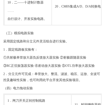
10．二——十进制计数器
20．CM0S集成A/D、D/A转换电
……
自行设计、开发实验电路。
（三）模拟电路实验
采用固定线路和分立元件灵活组合进行实验。
1．固定线路板实验有：
①共射极单管放大器负反馈放大器实验 ②射极跟随器实验
③RC正弦振荡器实验 ④差动放大器实验 ⑤OTL功率放大器实验
2．分立元件可完成：单管放大、整流、滤波、稳压、运放、全波可
控及趣味性实验，也可利用此平台开发其他实验项目。
（四）电力拖动实验
1．闸刀开关正转控制线路
11．时间继电器控制