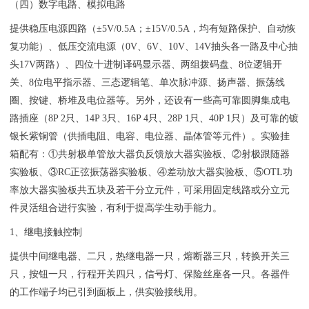
（四）数字电路、模拟电路
提供稳压电源四路（±5V/0.5A；±15V/0.5A，均有短路保护、自动恢
复功能）、低压交流电源（0V、6V、10V、14V抽头各一路及中心抽
头17V两路）、四位十进制译码显示器、两组拨码盘、8位逻辑开
关、8位电平指示器、三态逻辑笔、单次脉冲源、扬声器、振荡线
圈、按键、桥堆及电位器等。另外，还设有一些高可靠圆脚集成电
路插座（8P 2只、14P 3只、16P 4只、28P 1只、40P 1只）及可靠的镀
银长紫铜管（供插电阻、电容、电位器、晶体管等元件）。实验挂
箱配有：①共射极单管放大器负反馈放大器实验板、②射极跟随器
实验板、③RC正弦振荡器实验板、④差动放大器实验板、⑤OTL功
率放大器实验板共五块及若干分立元件，可采用固定线路或分立元
件灵活组合进行实验，有利于提高学生动手能力。
1、继电接触控制
提供中间继电器、二只，热继电器一只，熔断器三只，转换开关三
只，按钮一只，行程开关四只，信号灯、保险丝座各一只。各器件
的工作端子均已引到面板上，供实验接线用。