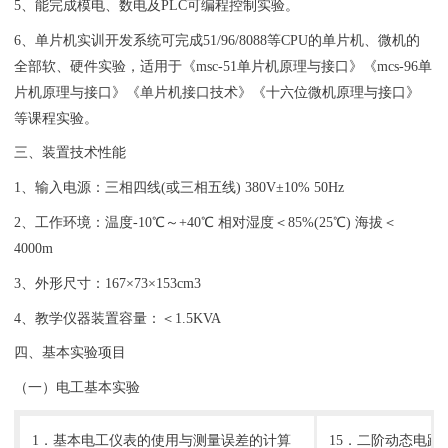
5、能完成模电、数电及PLC可编程控制实验。
6、单片机实训开发系统可完成51/96/8088等CPU的单片机、微机的
全部软、硬件实验，适用于《msc-51单片机原理与接口》《mcs-96单
片机原理与接口》《单片机接口技术》《十六位微机原理与接口》
等课程实验。
三、装置技术性能
1、输入电源：三相四线(或三相五线) 380V±10% 50Hz
2、工作环境：温度-10℃～+40℃ 相对湿度＜85%(25℃) 海拔＜
4000m
3、外形尺寸：167×73×153cm3
4、
教学仪器
装置容量：＜1.5KVA
四、基本实验项目
（一）电工基本实验
1．基本电工仪表的使用与测量误差的计算
15．二阶动态电路