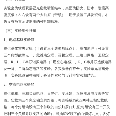
实验桌为铁质双层亚光密纹喷塑结构，桌面为防火、防水、耐磨高
密度板；左右设有两个大抽屉（带锁），用于放置工具及资料。右
边设有放置示波器用的可拆卸搁板。
（三）实验组件挂箱
1、电路基础实验箱
提供基尔霍夫定律（可设置三个典型故障点）、叠加原理（可设置
三个典型故障点）、戴维南定理、诺顿定理、二端口网络、互易定
理、R、L、C串联谐振电路（L用空心电感）、R、C串并联选频电路
及一阶、二阶动态电路等实验。各实验器件齐全，实验单元隔离分
明，实验线路完整清晰，验证性实验与设计性实验相结合。
2、交流电路实验箱
提供单相、三相负载电路、日光灯、变压器、互感器及电度表等实
验。负载为三个完全独立的灯组，可连接成Y或△两种三相负载线
路，每个灯组均设有三个并联的白炽灯罗口灯座(每组设有三个开关
控制三个负载并联支路的通断)，可插60W以下的白炽灯九只，各灯