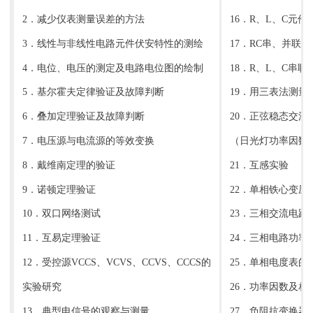
2．减少仪表测量误差的方法
16．R、L、C元
3．线性与非线性电路元件伏安特性的测绘
17．RC串、并联
4．电位、电压的测定及电路电位图的绘制
18．R、L、C串
5．基尔霍夫定律验证及故障判断
19．用三表法测量
6．叠加定理验证及故障判断
20．正弦稳态交流
7．电压源与电流源的等效变换
（日光灯功率因数
8．戴维南定理的验证
21．互感实验
9．诺顿定理验证
22．单相铁心变压
10．双口网络测试
23．三相交流电路
11．互易定理验证
24．三相电路功率
12．受控源VCCS、VCVS、CCVS、CCCS的
25．单相电度表的
实验研究
26．功率因数及相
13．典型电信号的观察与测量
27．负阻抗变换器