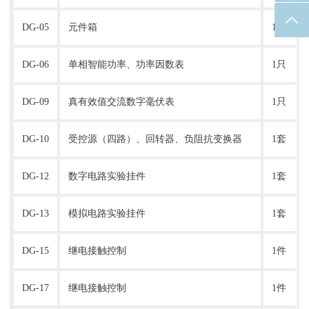
返回
DG-05
元件箱
1套
DG-06
单相智能功率、功率因数表
1只
DG-09
真有效值交流数字毫伏表
1只
DG-10
受控源（四路）、回转器、负阻抗变换器
1套
DG-12
数字电路实验挂件
1套
DG-13
模拟电路实验挂件
1套
DG-15
继电接触控制
1件
DG-17
继电接触控制
1件