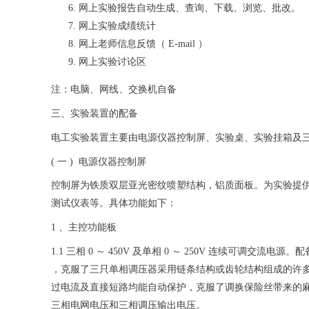
网上实验报告自动生成、查询、下载、浏览、批改。
网上实验成绩统计
网上老师信息反馈（ E-mail ）
网上实验讨论区
注：电脑、网线、交换机自备
三、实验装置的配备
电工实验装置
主要由电源仪器控制屏、实验桌、实验挂箱及
( 一 ) 电源仪器控制屏
控制屏为铁质双层亚光密纹喷塑结构，铝质面板。为实验提
测试仪表等。具体功能如下：
1 、主控功能板
1.1 三相 0 ～ 450V 及单相 0 ～ 250V 连续可调交流电源
，克服了三只单相调压器采用链条结构或齿轮结构组成的许
过电流及直接短路均能自动保护，克服了调换保险丝带来的
三相电网电压和三相调压输出电压。