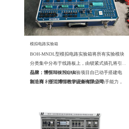
模拟电路实验箱
BOH-MNDL型模拟电路实验箱将所有实验模块
分类集中分布于线路板上，由锁紧式插孔将引线
引出，学生可按照各实验项目自已动手搭建电
品牌：博恒BHENLAB
路，有 利于培养学生的思维能力及动手能力，
制造商：浙江博恒教学设备有限公司
也增强了该实验箱的适用性。
产地：浙江
定制：可定制(包含外观、参数、配置)
质保期：一年（非人为故意、暴力损坏)
价格：联系销售人员