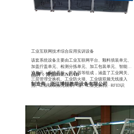
工业互联网技术综合应用实训设备
该套系统设备主要由工业互联网平台、颗料填装单元、
加盖拧盖单元、检测分拣单元、加工包装单元、智能物
流单元、系统看板、服务器等组成，涵盖了工业网关、
品牌：博恒BHENLAB
三层管理交换机、工业防火墙、工业级双频无线接入
制造商：浙江博恒教学设备有限公司
点、工业级双频无线客户端、工业交换机、RFID识
别、智能阀岛、远程IO、工业传感器、工业视觉等网
产地：浙江
络设备和产线虚拟仿真应用场景等。
定制：可定制(包含外观、参数、配置)
质保期：一年（非人为故意、暴力损坏)
价格：联系销售人员