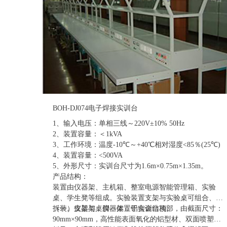
BOH-DJ074电子焊接实训台
1、输入电压：单相三线～220V±10% 50Hz
2、装置容量：＜1kVA
3、工作环境：温度-10℃～+40℃相对湿度<85％(25℃)
4、装置容量：<500VA
5、外形尺寸：实训台尺寸为1.6m×0.75m×1.35m。
产品结构：
装置由仪器架、主机箱、整室电源智能管理箱、实验
桌、学生凳等组成。实验装置支架与实验桌可组合、可
拆装。支架与桌脚一体，铝合金结构。
（一）仪器架：仪器架置于实训台顶部，由截面尺寸：
90mm×90mm，高性能表面氧化的铝型材、双面喷塑钢