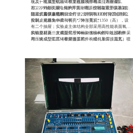
板及一次成型铝压铸框架连接构件构成（非焊接工
（二）电源主机箱：在主机箱顶部每工位内嵌4路
艺），外形美观，结构牢固耐用。仪器架底部装有2套
AC220V输出,漏电保护开关，电源控制箱置于仪器架下
隐藏式扁平形照明LED灯，2套照明LED灯每工位独立
部，仪器仪表电用安全方便。并装有LED灯控制开关。
（三）实训桌结构：
控制。光源集中柔和明亮，外形美观。
实训桌规格为1600（长）*750（宽）*1350（高），设
有二个抽屉；实验桌主体结构全部采用高性能表面氧化
的铝型材及一次成型铝压铸框架连接构件，连接构件采
实验桌后面二支截面尺寸90mm×90mm桌脚向上延伸，
用压铸成型工艺（非焊接工艺），经机加工、抛丸、喷
与一次成型铝压铸框架连接构件构成（非焊接工艺）牢
砂，表面静电喷涂工艺，安装方便、快捷，用户可自行
固的支架，与仪器架、电源控制箱组成一个完整的实训
DIY组装。桌体立柱采用工业铝型材成型工艺，表面氧
屏。
化处理，截面尺寸：90mm×90mm，四面带槽，槽宽约
8mm，端部装有注塑成型配套塑料堵头。桌面采用
25mm三聚氰胺饰面板，配有一块防静电绝缘皮。贴桌
面板下设支撑框架，承受力不少于200kg。实训装置整
体简约不简单，高端大气，符合现代化产品审美和发展
趋势。