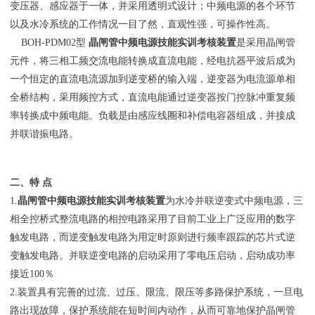
变压器、感应器于一体，并采用透明式设计；中频电源的各个环节
以及水冷系统的工作情况一目了然，直观性强，可操作性高。
BOH-PDM02型
晶闸管中频电源技能实训考核装置
是采用晶闸管
元件，将三相工频交流电能转换成直流电能，经电抗器平波后成为
一个恒定的直流电流源加到逆变桥的输入端，逆变器为电流源单相
全桥结构，采用频控方式，直流电能通过逆变器按门控脉冲重复频
率转换成中频电能。负载是由感应线圈和补偿电容器组成，并接成
并联谐振电路。
二、特 点
1.
晶闸管中频电源技能实训考核装置
为水冷并联逆变式中频电源，三
相全控桥式整流电路的相控电路采用了目前工业上广泛应用的数字
触发电路，而逆变触发电路为用定时原则进行频率跟踪的芯片式逆
变触发电路。并联逆变电路的启动采用了零电压启动，启动成功率
接近100％
2.装置具有完善的过流、过压、限流、限压等多路保护系统，一旦电
路出现故障，保护系统能在短时间内动作，从而可靠地保护晶闸管