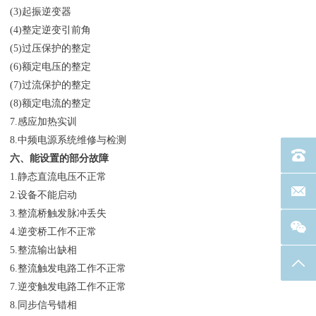
(3)起振逆变器
(4)整定逆变引前角
(5)过压保护的整定
(6)额定电压的整定
(7)过流保护的整定
(8)额定电流的整定
7.感应加热实训
8.中频电源系统维修与检测
电话：40
六、能设置的部分故障
1.静态直流电压不正常
联系邮箱
2.设备不能启动
3.整流桥触发脉冲丢失
4.逆变桥工作不正常
5.整流输出缺相
返回
6.整流触发电路工作不正常
7.逆变触发电路工作不正常
8.同步信号错相