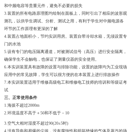
和中频电容等贵重元件，避免不必要的损失
3.装置的所有电路原理图均绘制在面板上，同时引出了相应的波形观
测孔，以供学生调试、分析、测试之用，有利于学生对中频电源各
环节的工作原理有更深的了解
4.装置占地面积小，节约实训用房。装置自带冷却水箱，无须设置专
门的水池
5.设有专门的电压隔离通道，对被测试信号（高压）进行安全隔离，
确保学生不会触电，也保证了测量仪器的安全使用。
6.本实训装置具有故障的设置与排除功能，设置的故障均为工业现场
应用中的常见故障，学生可以很方便的在本装置上进行排故操作
7.本实训装置适用于维修高级电工和维修电工技师的培训和等级证考
试
三、正常使用条件
1.海拔不超过2000m
2.环境温度不高于＋50和不低于－10
3.空气大相对湿度不超过90(20±5时)
4.没有导电和易爆的尘埃，没有腐蚀性和损坏绝缘的气体及蒸汽的场