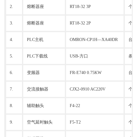
2.
熔断器座
RT18-32 3P
个
3.
熔断器座
RT18-32 2P
个
4.
PLC主机
OMRON-CP1H—XA40DR
台
5.
PLC下载线
USB-方口
条
6.
变频器
FR-E740 0.75KW
台
7.
交流接触器
CJX2-0910 AC220V
个
8.
辅助触头
F4-22
个
9.
空气延时触头
F5-T2
个