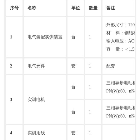
序号
名称
单位
数量
备注
外形尺寸：1200m
材 料：钢结构
1
电气装配实训装置
台
1
输入电压：AC 38
容 量：＜1.5 k
2
电气元件
套
1
配套
三相异步电动机 （
台
1
PN(W):60、nN
3
实训电机
三相异步电动机（
台
1
PN(W):60、nN(
4
实训用线
套
1