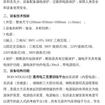
坏和丢失少。设备配备漏电保护、过载和电路保护，保障人身安全
和设备使用安全。
二、设备技术指标
1.外型：整体尺寸1200mm×850mm×1000mm（±10mm）；
2.设备的材料：钣金、木柜结构；
3.电源：
1)输入：三相AC 380V ±10% 50HZ 三相五线 ；
2)固定交流输出：三相五线 380V 接插式1组、220V接插式1组、
220V插座式1组，380V插座式1组
4.保护：熔断器作短路保护，断路器具有过载保护，漏电开关具有漏
电保护功能，漏电保护动作电流≤30mA，带电源指示。
三、设备结构功能
BOH-WDG02A型
通用电工竞赛训练平台
由实训屏（内置电源）、
实训桌（含键盘）、储物柜三大部分组成。钢制表面经高温喷塑处
理，美观大方且有效起到防锈绝缘的作用；电源箱的布局依次为电
源保护装置、电源指示装置、电源输出；实训桌左侧安装有角度可
以调节的嵌入式的考核平台1张，所有元器件均采用端子引出，学生