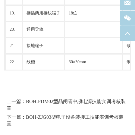
联系邮箱
19.
接插两用接线端子
18位
套
20.
通用导轨
米
返回
21.
接地端子
条
22.
线槽
30×30mm
米
上一篇：BOH-PDM02型晶闸管中频电源技能实训考核装
置
下一篇：BOH-ZJG03型电子设备装接工技能实训考核装
置