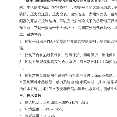
BOH-S03B型楼宇变频恒压供水技能实训装置
集PLC、
防、生活供水系统（实物模型），控制平台两大部分组成，
防泵、压力变送器、压力仪表、输水管道、家用水龙头、蓄
频器的开放式控制结构，可以完成多种模式下的楼层恒压供
作平台。它是一款适合于大学及中、高职院校电气自动化、
二、系统特点
1、控制平台采用PLC+变频器的开放式控制结构，提供组态
强。
2、控制平台有热过载保护、过流保护、漏电保护、接地保护
3、控制系统能模拟真实的给水系统，有自动控制和手动控
行。
4、控制对象全部使用不锈钢和有机玻璃器件，保证不生锈
水系统两种水路模型；动力系统由3台水泵构成，其中1台常
活供水系统、消防供水系统和夜间小流量供水系统，能够生
三、技术参数
1、输入电源：三相四线～380V±10% 50Hz
2、环境温度：+4℃～+45℃
3、装置容量：＜5kVA