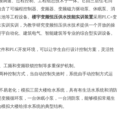
变频调速、过程控制、工程组态技术于一体。它由三层住宅消
包含了可编程控制器、变频器、变频磁力驱动泵、休眠泵、消
水池等工程设备。
楼宇变频恒压供水技能实训装置
采用PLC+变
水实训实训，为教学研究变频恒压供水技术提供一个开放的操
楼宇自动化、建筑电气、智能建筑等专业的综合型实训设备。
软件和PLC开发环境，可以让学生自行设计控制方案，灵活性
、工频和变频联锁控制等多重保护机制。
制两种控制方式，当自动控制失效时，系统由手动控制方式运
、不易老化；模拟三层大楼给水系统，具有有生活水系统和消防
规变频循环泵，一台休眠小泵，一台消防泵，能够模拟常规生
动模拟大楼给排水系统的典型结构。