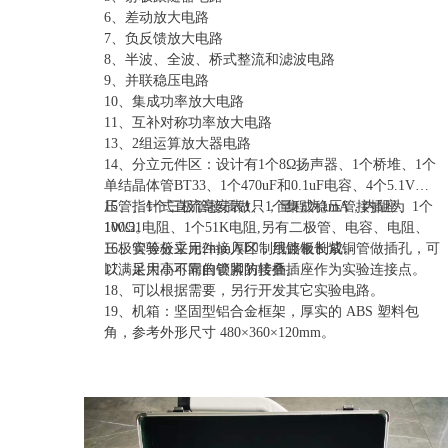
6、差动放大电路
7、负反馈放大电路
8、半波、全波、桥式整流和滤波电路
9、并联稳压电路
10、集成功率放大电路
11、互补对称功率放大电路
13、2组运算放大器电路
14、分立元件区：设计有1个8Ω扬声器、1个桥堆、1个
单结晶体管BT33、1个470uF和0.1uF电容、4个5.1V稳
压管、1个三极管接插做、1个集成稳压管接插座、1个
15、指针式直流毫安表1只，量程为1mA，内阻为
1W/51电阻、1个51K电阻,另有二极管、电容、电阻、
100Ω。
三极管等分立元件接入区，用镀银长紫铜管做插孔，可
16、实验板采用2mm厚印制线路板制成。
以满足大小不同的管脚的接插。
17、采用高可靠自锁紧防转叠插座作为实验连接点。
18、可以根据需要，另行开发其它实验电路。
19、机箱：坚固型铝合金框架，厚实的 ABS 塑料包
角，参考外形尺寸 480×360×120mm。