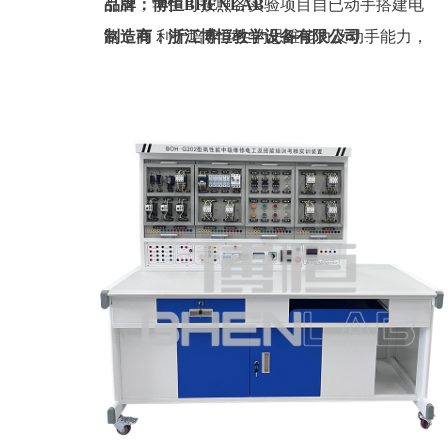
引出，学生可按照各实验项目自已动手搭建电
品牌：博恒BHENLAB
路，有 利于培养学生的思维能力及动手能力，
制造商：浙江博恒教学设备有限公司
也增强了该实验箱的适用性。
产地：浙江
定制：可定制(包含外观、参数、配置)
质保期：一年（非人为故意、暴力损坏)
价格：联系销售人员