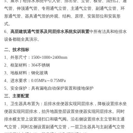
5、展示了给排水系统中引入管、排出管、立管、横管、清扫口、通
气管、伸顶通气管、专用通气立管、主通气立管、副通气立管、环
形通气管、器具通气管的外观、结构、原理、安装部位和安装形
式。
6、
高层建筑通气管系及同层排水系统实训装置
中所有洁具和给排水
设备都能全真演示。
二、技术指标
1、外形尺寸：1500×1000×2400mm
2、框架材料：304不锈钢
3、地板材料：钢化玻璃
4、进水要求：0.05MPa～0.75MPa
5、安全保护：具有漏电自动保护装置和接地保护
三、主要配置
1、卫生器具布置为：后排水坐便器实现同层排水，降板设置排水坐
便器实现同层排水，抬升地面垫层设置坐便器实现同层排水。同时
排水横支管上设置清扫口和吸气阀。沿右侧设置排水主立管和主通
气立管，同时左侧设置副通气立管，一层卫生器具与主副通气立管