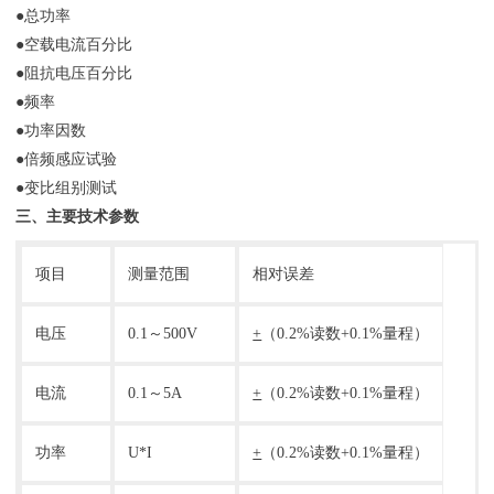
●总功率
●空载电流百分比
●阻抗电压百分比
●频率
●功率因数
●倍频感应试验
●变比组别测试
三、主要技术参数
项目
测量范围
相对误差
电压
0.1～500V
+
（0.2%读数+0.1%量程）
电流
0.1～5A
+
（0.2%读数+0.1%量程）
功率
U*I
+
（0.2%读数+0.1%量程）