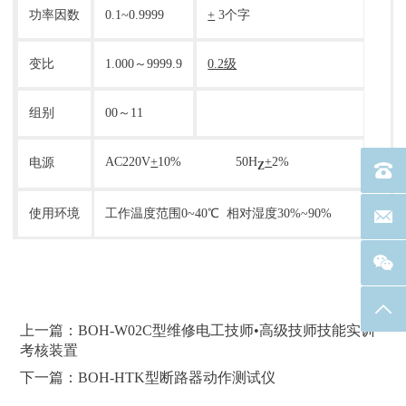
功率因数
0.1~0.9999
+
3个字
变比
1.000～9999.9
0.2级
组别
00～11
AC220V
+
10% 50H
+
2%
电源
Z
电话：40
使用环境
工作温度范围0~40℃ 相对湿度30%~90%
联系邮箱
返回
上一篇：BOH-W02C型维修电工技师•高级技师技能实训
考核装置
下一篇：BOH-HTK型断路器动作测试仪