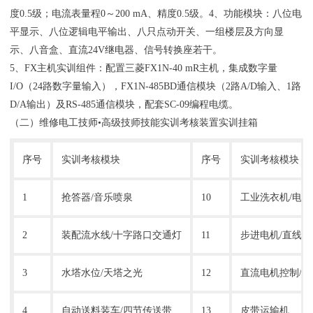
度0.5级；电流表量程0～200 mA、精度0.5级。4、功能模块：八位电
平显示、八位逻辑电平输出、八只点动开关、一组楼层及方向显
示、八音盒、直流24V继电器、信号转换座若干。
5、FX主机实训组件：配置三菱FX1N-40 mR主机，集成数字量
I/O（24路数字量输入），FX1N-485BD通信模块（2路A/D输入、1路
D/A输出）及RS-485通信模块，配套SC-09编程电缆。
（二）维修电工技师•高级技师技能实训考核装置实训挂箱
序号
实训考核模块
序号
实训考核模块
1
抢答器/音乐喷泉
10
工业洗衣机/电
2
装配流水线/十字路口交通灯
11
步进电机/直线运
3
水塔水位/天塔之光
12
直流电机控制/
4
自动送料装车/四节传送带
13
皮带运输机