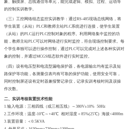
象、触摸屏、总线通信等单元，能完成逻辑、模拟、过程、运动等
的控制实训教学。
（三）工控网络组态监控实训教学：通过RS-485现场总线网络，将
学生装置（从站）PLC和教师主站PLC系统进行连接，使学生装置
（从站）的PLC运行PLC控制对象的程序。利用网络集中监控的功
能，教师主站PLC可以对网络进行实时监控，符合现场控制要求。每
个学生单独可以进行操作控制，通过PLC可以完成对上述各种实训对
象的控制，并通过MCGS组态软件进行实时监控。
（四）设有电压型和电流型漏电保护器，各电源输出均有监示及短
路保护等功能，各测量仪表均有可靠的保护功能，使用安全可靠，
同时控制屏还设有定时器兼报警记录仪，记录实训考核时间及误操
作次数。
二、实训考核装置技术性能
1.输入电源：三相四线（或三相五线）～380V±10% 50Hz
2.工作环境：温度-10℃～+40℃ 相对湿度＜85%(25℃) 海拔<4000m
3.装置容量：＜0.5KVA
4. 外形尺寸：1630mm×730mm×1300mm