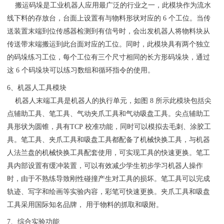
搬运码垛是工业机器人应用最广泛的行业之一，此模块作为流水
线下料的存放台，台面上设置有与物料形状对应的 6 个工位。当传
送装置末端到位传感器检测到有信号时，会出发机器人将物料块从
传送带末端搬运到此台面对应的工位。同时，此模块具有两个独立
的码垛练习工位，每个工位有三个尺寸相同的长方形码垛块，通过
这 6 个码垛块可以练习数组和循环指令的使用。
6、机器人工具模块
机器人末端工具是机器人的执行单元，如图 8 所示此模块包括尖
点辅助工具、笔工具、气动夹爪工具和气动吸盘工具。尖点辅助工
具形状为圆锥，具有TCP 校准功能，同时可以模拟去毛刺、涂胶工
具。笔工具、夹爪工具和吸盘工具都配备了机械快换工具，与机器
人法兰盘的机械快换工具配套使用，可实现工具的快速更换。笔工
具内部设置有缓冲装置，可以有效减少学生初步学习机器人操作
时，由于不熟练导致刚性碰撞产生对工具的损坏。笔工具可以完成
轨迹、写字和绘画等实验内容，彩笔可快速更换。夹爪工具和吸盘
工具采用国际知名品牌， 用于物料的抓取和吸附。
7、综合实验功能