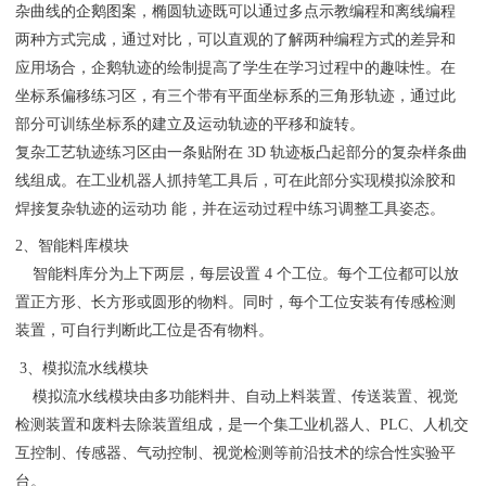
杂曲线的企鹅图案，椭圆轨迹既可以通过多点示教编程和离线编程
两种方式完成，通过对比，可以直观的了解两种编程方式的差异和
应用场合，企鹅轨迹的绘制提高了学生在学习过程中的趣味性。在
坐标系偏移练习区，有三个带有平面坐标系的三角形轨迹，通过此
部分可训练坐标系的建立及运动轨迹的平移和旋转。
复杂工艺轨迹练习区由一条贴附在 3D 轨迹板凸起部分的复杂样条曲
线组成。在工业机器人抓持笔工具后，可在此部分实现模拟涂胶和
焊接复杂轨迹的运动功 能，并在运动过程中练习调整工具姿态。
2、智能料库模块
智能料库分为上下两层，每层设置 4 个工位。每个工位都可以放
置正方形、长方形或圆形的物料。同时，每个工位安装有传感检测
装置，可自行判断此工位是否有物料。
3、模拟流水线模块
模拟流水线模块由多功能料井、自动上料装置、传送装置、视觉
检测装置和废料去除装置组成，是一个集工业机器人、PLC、人机交
互控制、传感器、气动控制、视觉检测等前沿技术的综合性实验平
台。