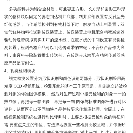
多功能料井为铝合金材质，可兼容正方形、长方形和圆形三种形
状的物料块以固定的姿态到达料井底部，料井底部设置有反射型光
纤传感器，当传感器检测到有物料落下时，触发自动上料装置，双
轴气缸将物料推送到传送装置上。传送装置上电机配合精密减速器
驱动传送带模拟真实工厂的流水线，在流水线的中间设置有视觉检
测装置，检测合格产品可以到达传送带的末端，不合格产品作为废
料，由废料去除装置推出传送带。在传送带末端配有精密传感器感
应产品是否到位。
4、视觉检测模块
视觉检测装置分为形状识别和颜色识别两部分，形状识别采用高
精度 CCD 视觉系统，检测系统的基本工作原理是，首先建立起被检
测对象的标准图像模板， 然后对生产过程中接受检测的对象一一拍
照成像，再把每一幅图像，再把每一副 图像与标准图像板进行对比
评判，从而区分出不同物块产品并按要求作相应处理。实际上，在
线视觉检测系统在进行对比评判时，主要是根据受检对象的特征和
需 要重点关注的部位，有选择地设置一些检测比较区域，并依据所
选区域的特征利 用相应的分析方法来进行对比评判，以达到在线检