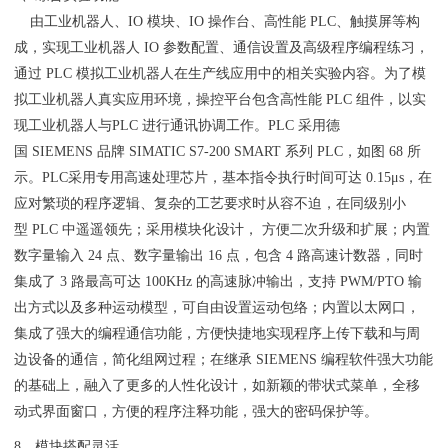
由工业机器人、IO 模块、IO 操作台、高性能 PLC、触摸屏等构
成，实现工业机器人 IO 参数配置、通信设置及高级程序编程练习，
通过 PLC 模拟工业机器人在生产线应用中的相关实验内容。为了模
拟工业机器人真实应用环境，操控平台包含高性能 PLC 组件，以实
现工业机器人与PLC 进行通讯协调工作。PLC 采用德
国 SIEMENS 品牌 SIMATIC S7-200 SMART 系列 PLC，如图 68 所
示。PLC采用专用高速处理芯片，基本指令执行时间可达 0.15μs，在
应对繁琐的程序逻辑、复杂的工艺要求时从容不迫，在同级别小
型 PLC 中遥遥领先；采用模块化设计， 方便二次升级和扩展；内置
数字量输入 24 点、数字量输出 16 点，包含 4 路高速计数器，同时
集成了 3 路最高可达 100KHz 的高速脉冲输出，支持 PWM/PTO 输
出方式以及多种运动模型，可自由设置运动包络；内置以太网口，
集成了强大的编程通信功能，方便快捷地实现程序上传下载和与周
边设备的通信，简化组网过程；在继承 SIEMENS 编程软件强大功能
的基础上，融入了更多的人性化设计，如新颖的带状式菜单，全移
动式界面窗口，方便的程序注释功能，强大的密码保护等。
8、模块搭配灵活