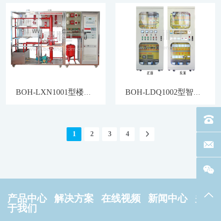
BOH-LXN1001型楼宇消防自动化系统综合实训装置
BOH-LDQ1002型智能建筑电气控制线路实训装置
电话：40
1
2
3
4
联系邮箱
返回
产品中心
解决方案
在线视频
新闻中心
关
于我们