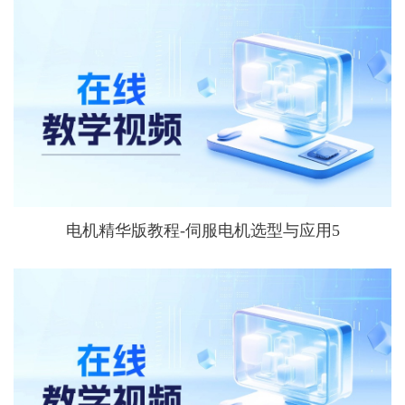
电机精华版教程-伺服电机选型与应用5