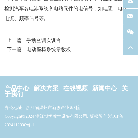
电话：40
检测汽车各电器系统各电路元件的电信号，如电阻、电压、
联系邮箱
电流、频率信号等。
上一篇：手动空调实训台
返回
下一篇：电动座椅系统示教板
产品中心
解决方案
在线视频
新闻中心
关
于我们
办公地址：浙江省温州市新纵产业园8幢
Copyright©2024 浙江博恒教学设备有限公司. 版权所有
浙ICP备
2024112000号-1
.