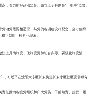
点，着力抓好政治监督、领导班子特别是“一把手”监督、
管党治党需要相适应、与党的各项建设相配套，全方位织
、相互掣肘、碎片化现象。
做法上升为制度，使制度更加切合实际。要强化制度治
日上午，习近平在沈阳大东区长安街道长安小区社区党群服务
实责任推动各级党组织和广大党员、干部知责、担责、履