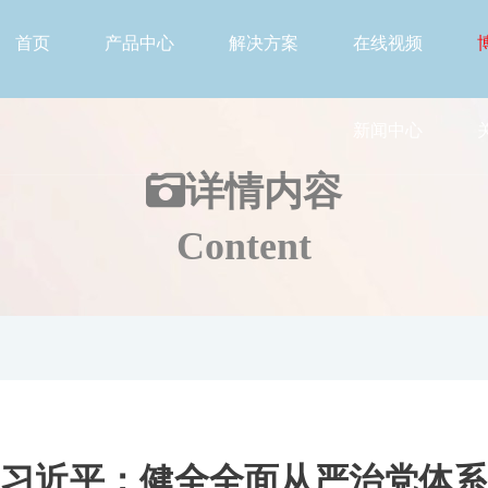
首页
产品中心
解决方案
在线视频
新闻中心
详情
内容
Content
习近平：健全全面从严治党体系