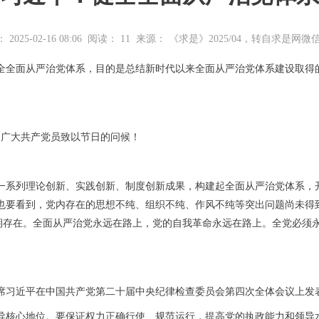
025-02-16 08:06
阅读：
11
来源： 《求是》2025/04，转自求是网微
全全面从严治党体系，目的是总结新时代以来全面从严治党体系建设取得
国广大共产党员致以节日的问候！
一系列理论创新、实践创新、制度创新成果，构建起全面从严治党体系，
也要看到，党内存在的思想不纯、组织不纯、作风不纯等突出问题尚未得
长期存在。全面从严治党永远在路上，党的自我革命永远在路上。全党必须
主席习近平在中国共产党第二十届中央纪律检查委员会第四次全体会议上发表
导核心地位。要保证权力正确行使、规范运行，提高党的执政能力和领导