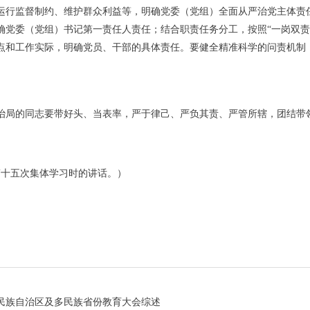
运行监督制约、维护群众利益等，明确党委（党组）全面从严治党主体责
确党委（党组）书记第一责任人责任；结合职责任务分工，按照“一岗双责
点和工作实际，明确党员、干部的具体责任。要健全精准科学的问责机制
治局的同志要带好头、当表率，严于律己、严负其责、严管所辖，团结带
局第十五次集体学习时的讲话。）
民族自治区及多民族省份教育大会综述