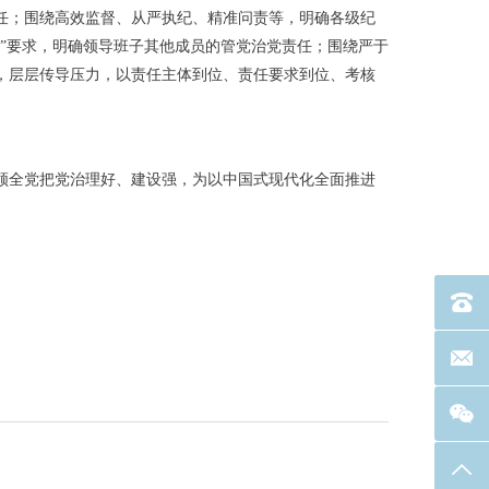
任；围绕高效监督、从严执纪、精准问责等，明确各级纪
”要求，明确领导班子其他成员的管党治党责任；围绕严于
，层层传导压力，以责任主体到位、责任要求到位、考核
领全党把党治理好、建设强，为以中国式现代化全面推进
电话：40
联系邮箱
返回