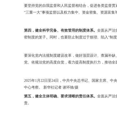
要坚持党的自我监督和人民监督相结合，促进各类监督贯
“三重一大”事项监督以及权力集中、资金密集、资源富集
第四，健全科学完备、有效管用的制度体系。
全面从严治
密制度的笼子。同时，也要防止制度过于烦琐、陷入“制
要深化党内法规制度建设改革，做好顶层设计、查漏补缺
党、依规治党的高度自觉，着力提高制度执行力，推动全
2025年1月22日至24日，中共中央总书记、国家主席
中心考察。 新华社记者 谢环驰/摄
第五，健全主体明确、要求清晰的责任体系。
全面从严治
责。