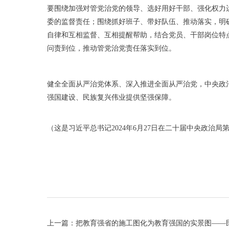
要围绕加强对管党治党的领导、选好用好干部、强化权力
委的监督责任；围绕抓好班子、带好队伍、推动落实，明
自律和互相监督、互相提醒帮助，结合党员、干部岗位特
问责到位，推动管党治党责任落实到位。
健全全面从严治党体系、深入推进全面从严治党，中央政
强国建设、民族复兴伟业提供坚强保障。
（这是习近平总书记2024年6月27日在二十届中央政治
上一篇：把教育强省的施工图化为教育强国的实景图——