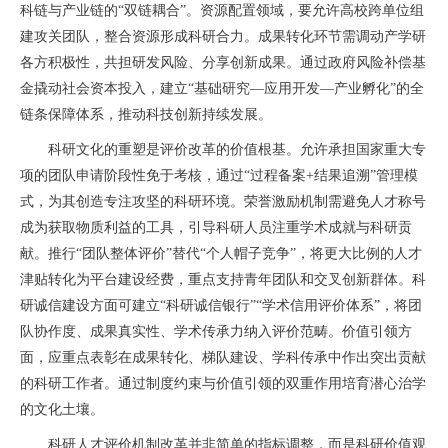
科链与产业链的“双链耦合”。资源配置领域，要允许高校跨单位组
建攻关团队，整合资源形成科研合力。成果转化环节需调动产学研
各方积极性，共担研发风险、分享创新成果。通过政府风险补偿基
金撬动社会资本投入，建立“基础研究—应用开发—产业孵化”的全
链条保障体系，推动科技创新持续发展。
科研文化的重塑是评价改革的价值根基。允许承担国家重大专
项的团队申请阶段性免于考核，通过“过程备案+结果追溯”管理模
式，为其创造专注攻坚的科研环境。荣誉激励机制需避免人才称号
成为获取物质利益的工具，引导科研人员注重学术成就与科研贡
献。推行“团队整体评价”替代“个人帽子竞争”，将更大比例的人才
津贴转化为平台建设经费，重点支持青年团队和交叉创新群体。科
研诚信建设方面可建立“科研诚信银行”“学术信用评价体系”，将团
队协作度、成果真实性、学术传承力纳入评价范畴。价值引领方
面，应重点表彰在成果转化、梯队建设、学科传承中作出突出贡献
的科研工作者。通过制度约束与价值引领的双重作用培育潜心治学
的文化土壤。
科研人才评价机制改革并非简单的指标调整，而是科研价值观