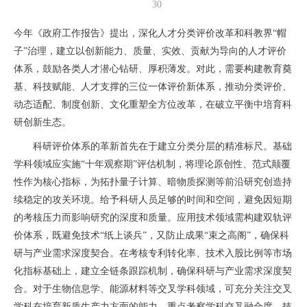
30
今年《政府工作报告》提出，深化人才分类评价改革和科教界“帽
子”治理，建立以创新能力、质量、实效、贡献为导向的人才评价
体系，鼓励各类人才潜心钻研、厚积薄发。对此，需要构建教育奠
基、科技赋能、人才支撑的三位一体评价新体系，推动分类评价、
动态适配、制度创新、文化重塑全方位改革，在破立平衡中培育科
研创新生态。
科研评价体系的革新首先在于建立分类分层的精准标尺。基础
学科领域应实施“十年观察期”评估机制，将理论原创性、范式颠覆
性作为核心指标，为拓扑量子计算、暗物质探测等前沿研究创造持
续稳定的攻关环境。给予科研人员足够的时间和空间，避免因短期
的考核压力而影响研究的深度和质量。应用技术领域需构建双轨评
价体系，既避免技术“纸上谈兵”，又防止成果“束之高阁”，确保科
研与产业需求深度契合。在考核专利转化率、技术入股比例等市场
化指标基础上，建立全链条跟踪机制，确保科研与产业需求深度契
合。对于生物信息学、能源材料等交叉学科领域，可充分关注交叉
学科在培育新质生产力方面的能力，重点考察学科交叉融合度、技