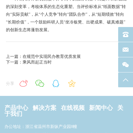
的深刻变革，考核体系的生态化重塑。当评价标准从“纸面数据”转
向“实际贡献”，从“个人竞争”转向“团队合作”，从“短期绩效”转向
“长期价值”，一个鼓励科研人员“坐冷板凳、出硬成果、破真难题”
的创新生态将蓬勃发展。
电话：40
联系邮箱
上一篇：在规范中实现民办教育优质发展
下一篇：乘风而起正当时
返回
分享
产品中心
解决方案
在线视频
新闻中心
关
于我们
办公地址：浙江省温州市新纵产业园8幢